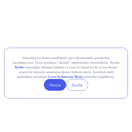
Koç Holding (KCHOL)
Odine Solutions (ODINE)
Ral Yatırım Holding (RALYH)
Europower Enerji ve Otomasyon (EUPWR)
Kardemir Karabük Demir Çelik Sanayi ve Ticaret (KRDMD)
Aksa Akrilik Kimya Sanayii (AKSA)
Teknik Analiz Nedir?