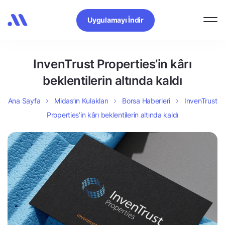
Uygulamayı İndir
InvenTrust Properties’in kârı
beklentilerin altında kaldı
Ana Sayfa
Midas’ın Kulakları
Borsa Haberleri
InvenTrust
Properties’in kârı beklentilerin altında kaldı