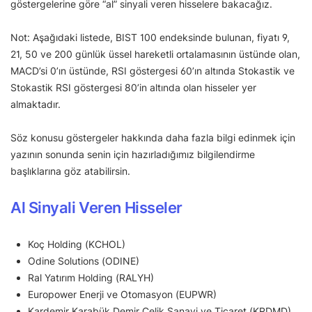
göstergelerine göre “al” sinyali veren hisselere bakacağız.
Not: Aşağıdaki listede, BIST 100 endeksinde bulunan, fiyatı 9,
21, 50 ve 200 günlük üssel hareketli ortalamasının üstünde olan,
MACD’si 0’ın üstünde, RSI göstergesi 60’ın altında Stokastik ve
Stokastik RSI göstergesi 80’in altında olan hisseler yer
almaktadır.
Söz konusu göstergeler hakkında daha fazla bilgi edinmek için
yazının sonunda senin için hazırladığımız bilgilendirme
başlıklarına göz atabilirsin.
Al Sinyali Veren Hisseler
Koç Holding (KCHOL)
Odine Solutions (ODINE)
Ral Yatırım Holding (RALYH)
Europower Enerji ve Otomasyon (EUPWR)
Kardemir Karabük Demir Çelik Sanayi ve Ticaret (KRDMD)