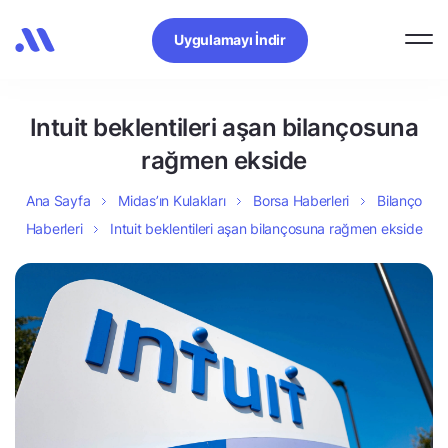
Uygulamayı İndir
Intuit beklentileri aşan bilançosuna
rağmen ekside
Ana Sayfa
Midas’ın Kulakları
Borsa Haberleri
Bilanço
Haberleri
Intuit beklentileri aşan bilançosuna rağmen ekside