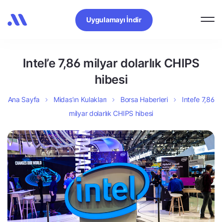
Uygulamayı İndir
Intel’e 7,86 milyar dolarlık CHIPS
hibesi
Ana Sayfa
Midas’ın Kulakları
Borsa Haberleri
Intel’e 7,86
milyar dolarlık CHIPS hibesi