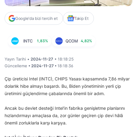
Google'da bizi tercih et
Takip Et
INTC
1,83%
QCOM
4,82%
Yayın Tarihi •
2024-11-27
• 18:18:25
Güncelleme
• 2024-11-27 •
18:18:36
Çip üreticisi Intel (INTC), CHIPS Yasası kapsamında 7,86 milyar
dolarlık hibe almayı başardı. Bu, Biden yönetiminin yerli çip
üretimini güçlendirme çabalarında önemli bir adım.
Ancak bu devlet desteği Intel’in fabrika genişletme planlarını
hızlandırmayı amaçlasa da, zor günler geçiren çip devi hâlâ
önemli zorluklarla karşı karşıya.