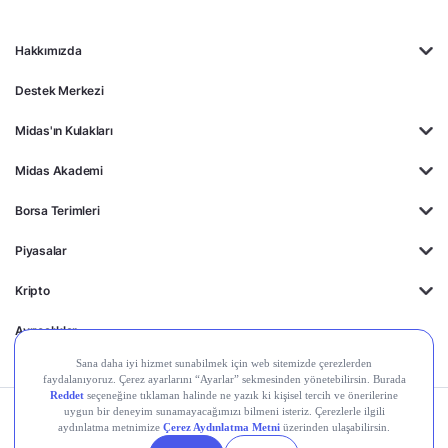
Hakkımızda
Destek Merkezi
Midas'ın Kulakları
Midas Akademi
Borsa Terimleri
Piyasalar
Kripto
Ayrıcalıklar
Kişisel Verilerin
Gizlilik
Yasal
Çerez
Korunması
Politikası
Duyurular
Ayarları