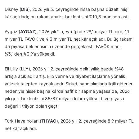
Disney (
DIS
), 2026 yılı 3. çeyreğinde hisse başına düzeltilmiş
kâr açıkladı; bu rakam analist beklentisini %10,8 oranında aştı.
Aygaz (
AYGAZ
), 2026 yılı 2. çeyreğinde 29,1 milyar TL ciro, 1,1
milyar TL FAVÖK ve 4,3 milyar TL net kâr açıkladı. Bu üç rakam
da piyasa beklentisinin üzerinde gerçekleşti; FAVÖK marjı
%3,1’den %3,9’a yükseldi.
Eli Lilly (
LLY
), 2026 yılı 2. çeyreğinde geliri yıllık bazda %48
artışla açıkladı; artış, kilo verme ve diyabet ilaçlarına yönelik
yüksek talepten kaynaklandı. Şirket, satın alımlarla ilgili giderler
nedeniyle hisse başına kârda hafif bir sapma yaşasa da, 2026
yılı gelir beklentisini 85-87 milyar dolara yükseltti ve piyasa
değeri 1 trilyon doları geçti.
Türk Hava Yolları (
THYAO
), 2026 yılı 2. çeyreğinde 8,9 milyar TL
net kâr açıkladı.