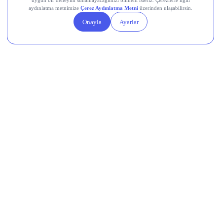
VKGYO
Midas Sorumluluk
Beyanı
Destek Hattı
0850 241 22 41