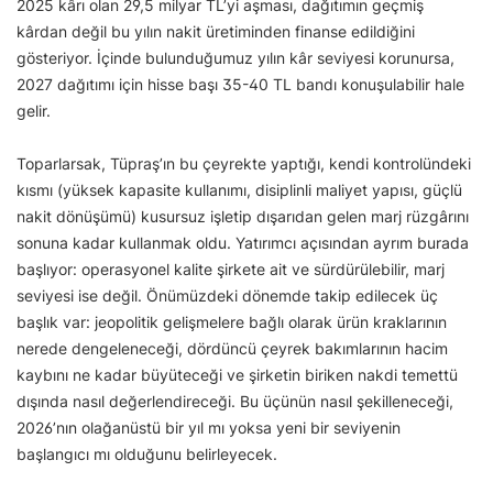
2025 kârı olan 29,5 milyar TL’yi aşması, dağıtımın geçmiş
kârdan değil bu yılın nakit üretiminden finanse edildiğini
gösteriyor. İçinde bulunduğumuz yılın kâr seviyesi korunursa,
2027 dağıtımı için hisse başı 35-40 TL bandı konuşulabilir hale
gelir.
Toparlarsak, Tüpraş’ın bu çeyrekte yaptığı, kendi kontrolündeki
kısmı (yüksek kapasite kullanımı, disiplinli maliyet yapısı, güçlü
nakit dönüşümü) kusursuz işletip dışarıdan gelen marj rüzgârını
sonuna kadar kullanmak oldu. Yatırımcı açısından ayrım burada
başlıyor: operasyonel kalite şirkete ait ve sürdürülebilir, marj
seviyesi ise değil. Önümüzdeki dönemde takip edilecek üç
başlık var: jeopolitik gelişmelere bağlı olarak ürün kraklarının
nerede dengeleneceği, dördüncü çeyrek bakımlarının hacim
kaybını ne kadar büyüteceği ve şirketin biriken nakdi temettü
dışında nasıl değerlendireceği. Bu üçünün nasıl şekilleneceği,
2026’nın olağanüstü bir yıl mı yoksa yeni bir seviyenin
başlangıcı mı olduğunu belirleyecek.