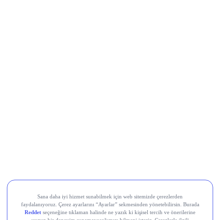
MRSHL
FERG
PINSU
AXSM