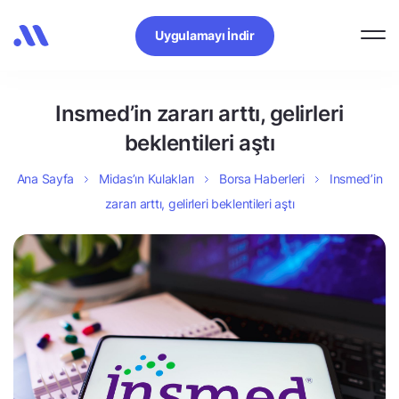
Uygulamayı İndir
Insmed’in zararı arttı, gelirleri
beklentileri aştı
Ana Sayfa
Midas’ın Kulakları
Borsa Haberleri
Insmed’in
zararı arttı, gelirleri beklentileri aştı