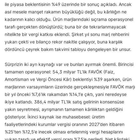
ile piyasa beklentisinin %49 üzerinde bir sonuç açıkladı. Ancak
asıl mesele manşet rakamın büyüklüğü değil, bu kârlılığın ne
kadarının kalıcı olduğu. Ürün marjlarındaki sıçrama operasyonel
tarafı gerçekten dönüştürdü; buna bir de tekrarlanmayacak
nitelikte bir vergi katkısı eklendi. Şirket yıl sonu marj rehberini
yukarı çekti ve bilanço rekor nakitle çalışıyor, buna karşılık
dördüncü çeyrek bakım takvimi tabloyu dengeleyen bir unsur.
Sürprizin iki ayrı kaynağı var ve bunları ayırmak önemli. Birincisi
tamamen operasyonel: 54,3 milyar TL’lik FAVÖK (Faiz,
Amortisman ve Vergi Öncesi Kâr) beklentiyi %39 aşarken, ürün
marjlarının varsayımların üzerinde gerçekleşmesiyle FAVÖK marjı
bir yıl önceki %7,6’lık rakamdan %14,1’e çıktı, yani neredeyse
ikiye katlandı. 386,4 milyar TL’lik satış gelirinin konsensüse
yakın seyretmesi, ayrışmanın tamamen kârlılıktan geldiğini
gösteriyor. İkinci kaynak ise muhasebesel: üretim
faaliyetlerindeki kurumlar vergisi oranının 2027’den itibaren
%25’ten %12,5’e inecek olması ertelenmiş vergi hesaplarını
yukarı taşıdı ve efektif vergi oranı %7,5’e geriledi. Net kârdaki