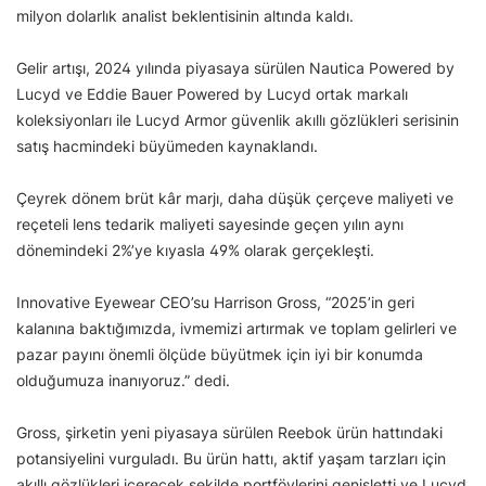
milyon dolarlık analist beklentisinin altında kaldı.
Gelir artışı, 2024 yılında piyasaya sürülen Nautica Powered by
Lucyd ve Eddie Bauer Powered by Lucyd ortak markalı
koleksiyonları ile Lucyd Armor güvenlik akıllı gözlükleri serisinin
satış hacmindeki büyümeden kaynaklandı.
Çeyrek dönem brüt kâr marjı, daha düşük çerçeve maliyeti ve
reçeteli lens tedarik maliyeti sayesinde geçen yılın aynı
dönemindeki 2%’ye kıyasla 49% olarak gerçekleşti.
Innovative Eyewear CEO’su Harrison Gross, “2025’in geri
kalanına baktığımızda, ivmemizi artırmak ve toplam gelirleri ve
pazar payını önemli ölçüde büyütmek için iyi bir konumda
olduğumuza inanıyoruz.” dedi.
Gross, şirketin yeni piyasaya sürülen Reebok ürün hattındaki
potansiyelini vurguladı. Bu ürün hattı, aktif yaşam tarzları için
akıllı gözlükleri içerecek şekilde portföylerini genişletti ve Lucyd