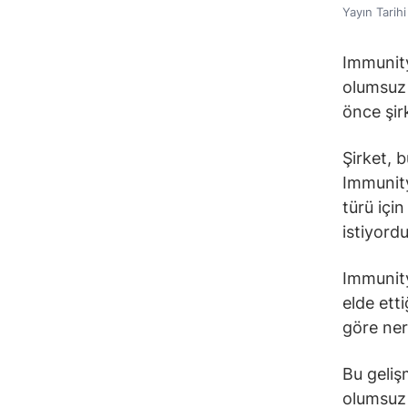
Yayın Tarih
Immunity
olumsuz 
önce şirk
Şirket, b
Immunity
türü için
istiyordu
Immunity
elde ett
göre ner
Bu geliş
olumsuz 