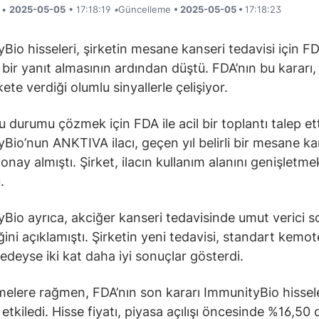
i •
2025-05-05
• 17:18:19
•
Güncelleme
• 2025-05-05 •
17:18:23
Bio hisseleri, şirketin mesane kanseri tedavisi için F
bir yanıt almasının ardından düştü. FDA’nın bu kararı
ete verdiği olumlu sinyallerle çelişiyor.
u durumu çözmek için FDA ile acil bir toplantı talep ett
Bio’nun ANKTIVA ilacı, geçen yıl belirli bir mesane ka
 onay almıştı. Şirket, ilacın kullanım alanını genişletme
.
Bio ayrıca, akciğer kanseri tedavisinde umut verici s
iğini açıklamıştı. Şirketin yeni tedavisi, standart kemo
edeyse iki kat daha iyi sonuçlar gösterdi.
melere rağmen, FDA’nın son kararı ImmunityBio hissele
etkiledi. Hisse fiyatı, piyasa açılışı öncesinde %16,50 