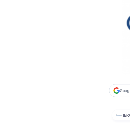
Google
IBR