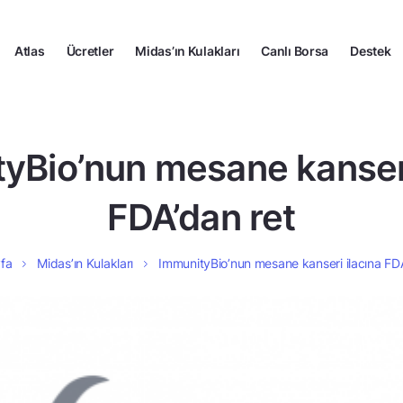
Atlas
Ücretler
Midas’ın Kulakları
Canlı Borsa
Destek
yBio’nun mesane kanseri
FDA’dan ret
fa
Midas’ın Kulakları
ImmunityBio’nun mesane kanseri ilacına FDA