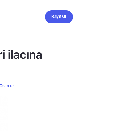
Kayıt Ol
 ilacına
’dan ret