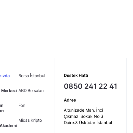
Destek Hattı
mızda
Borsa İstanbul
0850 241 22 41
 Merkezi
ABD Borsaları
Adres
ın
Fon
Altunizade Mah. İnci
arı
Çıkmazı Sokak No:3
Midas Kripto
Daire:3 Üsküdar İstanbul
 Akademi