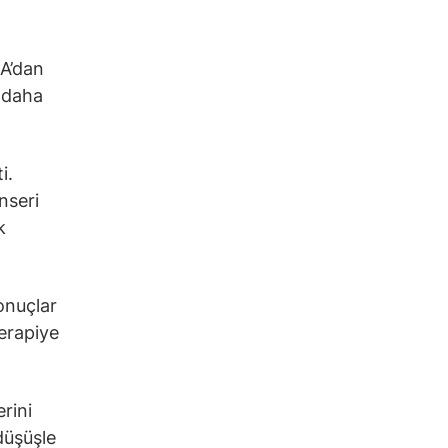
DA’dan
, daha
i.
nseri
k
onuçlar
terapiye
rini
düşüşle