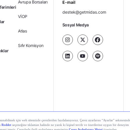
Avrupa Borsaları
E-mail
Terimleri
destek@getmidas.com
VİOP
lar
Sosyal Medya
Atlas
Sıfır Komisyon
ıklar
Kredili Yatırım
Ücretler
Kariyer
Kişisel
al Teknolojiler A.Ş. Tüm hakları saklıdır.