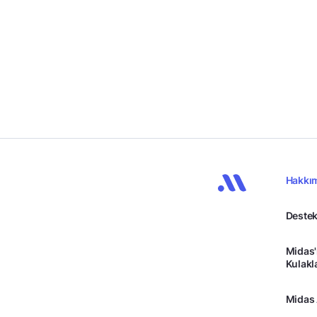
Hakkı
Destek
Midas'
Kulakl
Midas