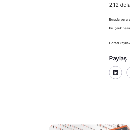
2,12 dola
Burada yer ala
Bu içerik hazı
Görsel kaynak
Paylaş