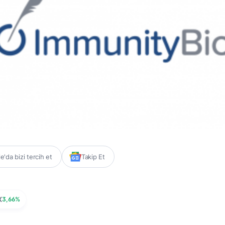
'da bizi tercih et
Takip Et
X
3,66%