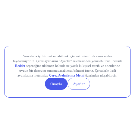
Koç Holding (KCHOL)
Odine Solutions (ODINE)
Ral Yatırım Holding (RALYH)
Europower Enerji ve Otomasyon (EUPWR)
Kardemir Karabük Demir Çelik Sanayi ve Ticaret (KRDMD)
Aksa Akrilik Kimya Sanayii (AKSA)
Teknik Analiz Nedir?