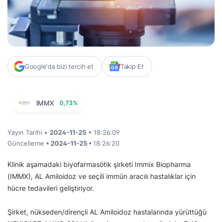
Google'da bizi tercih et
Takip Et
IMMX
0,73%
Yayın Tarihi •
2024-11-25
• 18:26:09
Güncelleme
• 2024-11-25 •
18:26:20
Klinik aşamadaki biyofarmasötik şirketi Immix Biopharma
(IMMX), AL Amiloidoz ve seçili immün aracılı hastalıklar için
hücre tedavileri geliştiriyor.
Şirket, nükseden/dirençli AL Amiloidoz hastalarında yürüttüğü