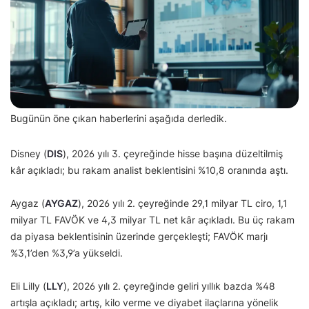
Bugünün öne çıkan haberlerini aşağıda derledik.
Disney (
DIS
), 2026 yılı 3. çeyreğinde hisse başına düzeltilmiş
kâr açıkladı; bu rakam analist beklentisini %10,8 oranında aştı.
Aygaz (
AYGAZ
), 2026 yılı 2. çeyreğinde 29,1 milyar TL ciro, 1,1
milyar TL FAVÖK ve 4,3 milyar TL net kâr açıkladı. Bu üç rakam
da piyasa beklentisinin üzerinde gerçekleşti; FAVÖK marjı
%3,1’den %3,9’a yükseldi.
Eli Lilly (
LLY
), 2026 yılı 2. çeyreğinde geliri yıllık bazda %48
artışla açıkladı; artış, kilo verme ve diyabet ilaçlarına yönelik