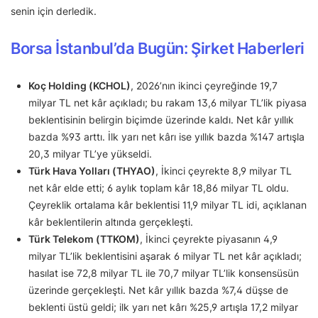
senin için derledik.
Borsa İstanbul’da Bugün: Şirket Haberleri
Koç Holding (KCHOL)
, 2026’nın ikinci çeyreğinde 19,7
milyar TL net kâr açıkladı; bu rakam 13,6 milyar TL’lik piyasa
beklentisinin belirgin biçimde üzerinde kaldı. Net kâr yıllık
bazda %93 arttı. İlk yarı net kârı ise yıllık bazda %147 artışla
20,3 milyar TL’ye yükseldi.
Türk Hava Yolları (THYAO)
, İkinci çeyrekte 8,9 milyar TL
net kâr elde etti; 6 aylık toplam kâr 18,86 milyar TL oldu.
Çeyreklik ortalama kâr beklentisi 11,9 milyar TL idi, açıklanan
kâr beklentilerin altında gerçekleşti.
Türk Telekom (TTKOM)
, İkinci çeyrekte piyasanın 4,9
milyar TL’lik beklentisini aşarak 6 milyar TL net kâr açıkladı;
hasılat ise 72,8 milyar TL ile 70,7 milyar TL’lik konsensüsün
üzerinde gerçekleşti. Net kâr yıllık bazda %7,4 düşse de
beklenti üstü geldi; ilk yarı net kârı %25,9 artışla 17,2 milyar