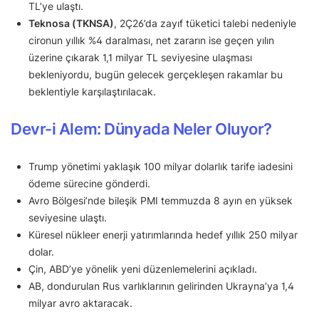
TL’ye ulaştı.
Teknosa (TKNSA)
, 2Ç26’da zayıf tüketici talebi nedeniyle
cironun yıllık %4 daralması, net zararın ise geçen yılın
üzerine çıkarak 1,1 milyar TL seviyesine ulaşması
bekleniyordu, bugün gelecek gerçekleşen rakamlar bu
beklentiyle karşılaştırılacak.
Devr-i Alem: Dünyada Neler Oluyor?
Trump yönetimi yaklaşık 100 milyar dolarlık tarife iadesini
ödeme sürecine gönderdi.
Avro Bölgesi’nde bileşik PMI temmuzda 8 ayın en yüksek
seviyesine ulaştı.
Küresel nükleer enerji yatırımlarında hedef yıllık 250 milyar
dolar.
Çin, ABD’ye yönelik yeni düzenlemelerini açıkladı.
AB, dondurulan Rus varlıklarının gelirinden Ukrayna’ya 1,4
milyar avro aktaracak.