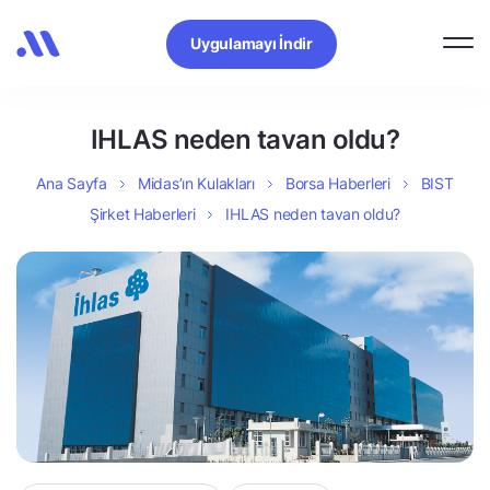
Uygulamayı İndir
IHLAS neden tavan oldu?
Ana Sayfa
Midas’ın Kulakları
Borsa Haberleri
BIST
Şirket Haberleri
IHLAS neden tavan oldu?