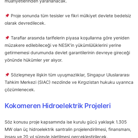
muafiyetlerinden yararlanacak.
Proje sonunda tüm tesisler ve fikri mülkiyet devlete bedelsiz
olarak devredilecek.
Taraflar arasında tarifelerin piyasa koşullarına göre yeniden
müzakere edilebileceği ve NESK’in yükümlülüklerini yerine
getirmemesi durumunda devlet garantilerinin devreye gireceği
yönünde hükümler yer alıyor.
Sözleşmeye ilişkin tüm uyuşmazlıklar, Singapur Uluslararası
Tahkim Merkezi (SIAC) nezdinde ve Kırgızistan hukuku uyarınca
çözümlenecek.
Kokomeren Hidroelektrik Projeleri
Söz konusu proje kapsamında ise kurulu gücü yaklaşık 1.305
MW olan üç hidroelektrik santralin projelendirilmesi, finansmanı,
inşası ve 20 yıl süreyle işletilmesi gerçekleştirilecek.