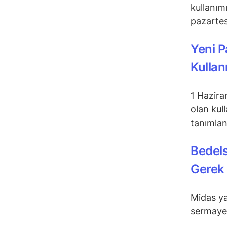
kullanım
pazartes
Yeni P
Kullan
1 Hazira
olan kul
tanımlan
Bedels
Gerek 
Midas y
sermaye 