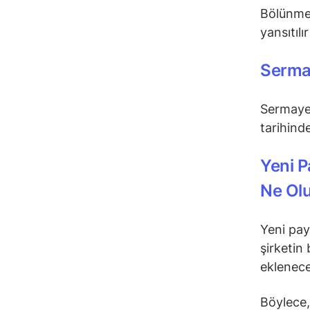
Bölünmed
yansıtılı
Sermay
Sermaye 
tarihind
Yeni 
Ne Ol
Yeni pa
şirketin 
eklenece
Böylece,