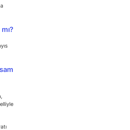
na
r mı?
ayıs
zsam
,
lliyle
atı