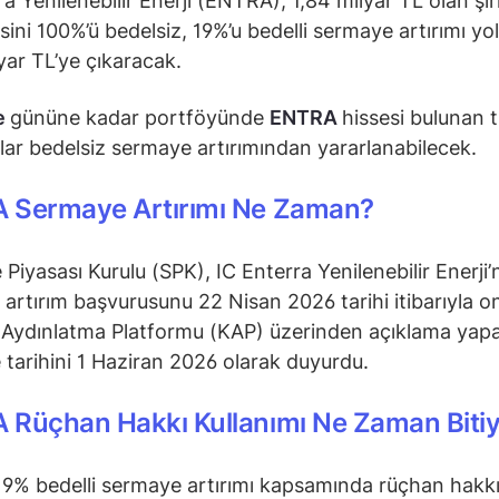
ra Yenilenebilir Enerji (ENTRA), 1,84 milyar TL olan şi
ini 100%’ü bedelsiz, 19%’u bedelli sermaye artırımı yol
yar TL’ye çıkaracak.
e
gününe kadar portföyünde
ENTRA
hissesi bulunan 
ılar bedelsiz sermaye artırımından yararlanabilecek.
 Sermaye Artırımı Ne Zaman?
Piyasası Kurulu (SPK), IC Enterra Yenilenebilir Enerji’
artırım başvurusunu 22 Nisan 2026 tarihi itibarıyla on
ydınlatma Platformu (KAP) üzerinden açıklama yapan
tarihini 1 Haziran 2026 olarak duyurdu.
 Rüçhan Hakkı Kullanımı Ne Zaman Biti
% bedelli sermaye artırımı kapsamında rüçhan hakk