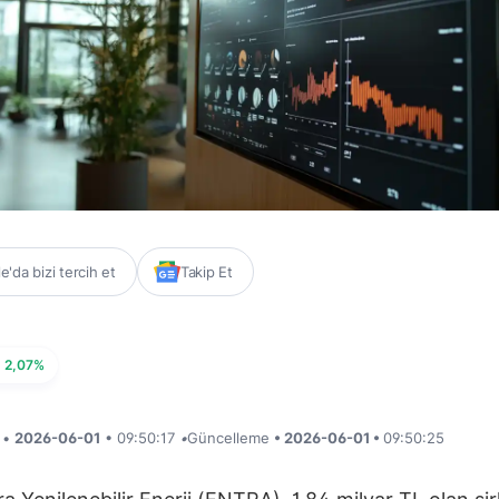
'da bizi tercih et
Takip Et
2,07%
i •
2026-06-01
• 09:50:17
•
Güncelleme
• 2026-06-01 •
09:50:25