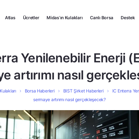
Atlas
Ücretler
Midas’ın Kulakları
Canlı Borsa
Destek
rra Yenilenebilir Enerji
e artırımı nasıl gerçekl
Kulakları
Borsa Haberleri
BIST Şirket Haberleri
IC Enterra Yen
sermaye artırımı nasıl gerçekleşecek?