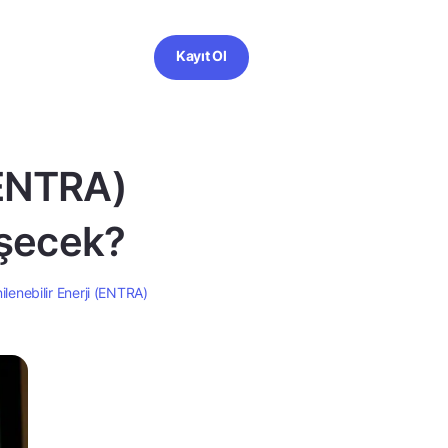
Kayıt Ol
 (ENTRA)
eşecek?
ilenebilir Enerji (ENTRA)