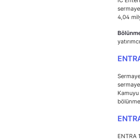
IC Enter
sermayes
4,04 mil
Bölünm
yatırımc
ENTRA
Sermaye 
sermaye 
Kamuyu A
bölünme 
ENTRA
ENTRA 19