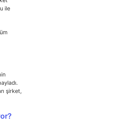
rket
u ile
tüm
nin
ayladı.
 şirket,
yor?
ı