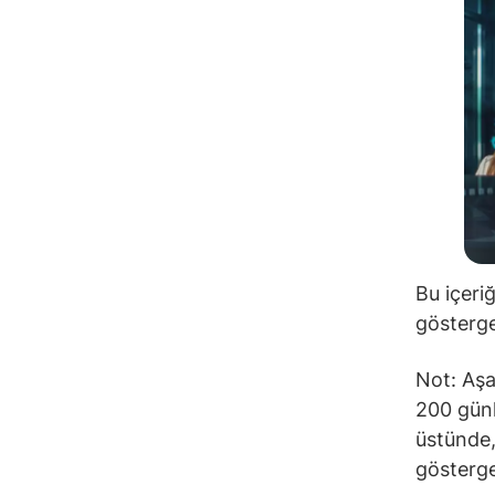
Bu içeri
gösterge
Not: Aşa
200 günl
üstünde,
gösterge