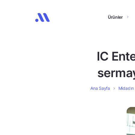
Ürünler
IC Ente
sermay
Ana Sayfa
Midas’ın 