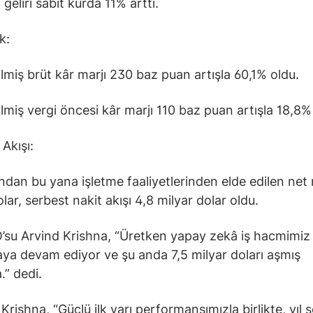
 geliri sabit kurda 11% arttı.
k:
ilmiş brüt kâr marjı 230 baz puan artışla 60,1% oldu.
ilmiş vergi öncesi kâr marjı 110 baz puan artışla 18,8%
Akışı:
ından bu yana işletme faaliyetlerinden elde edilen net n
lar, serbest nakit akışı 4,8 milyar dolar oldu.
su Arvind Krishna, “Üretken yapay zekâ iş hacmimiz
ya devam ediyor ve şu anda 7,5 milyar doları aşmış
” dedi.
Krishna, “Güçlü ilk yarı performansımızla birlikte, yıl 