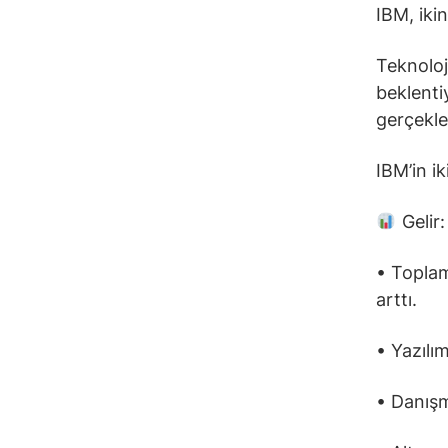
IBM, ikin
Teknoloj
beklentiy
gerçekle
IBM’in i
Gelir:
• Toplam
arttı.
• Yazılım
• Danışm