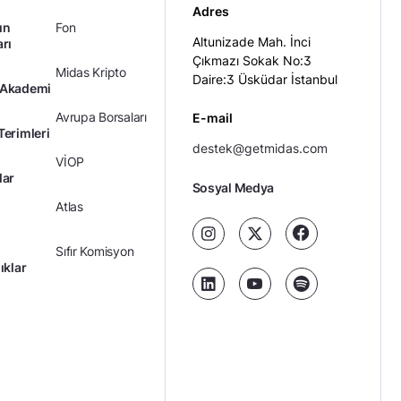
Adres
ın
Fon
Altunizade Mah. İnci
arı
Çıkmazı Sokak No:3
Midas Kripto
Daire:3 Üsküdar İstanbul
 Akademi
Avrupa Borsaları
E-mail
Terimleri
destek@getmidas.com
VİOP
lar
Sosyal Medya
Atlas
Sıfır Komisyon
ıklar
Kredili Yatırım
Ücretler
Kariyer