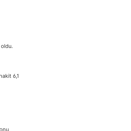
 oldu.
akit 6,1
sonu