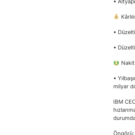
• Altyapı
Kârlılı
• Düzelt
• Düzelt
Nakit 
• Yılbaş
milyar do
IBM CEO’
hızlanma
durumda.
Öngörü: 