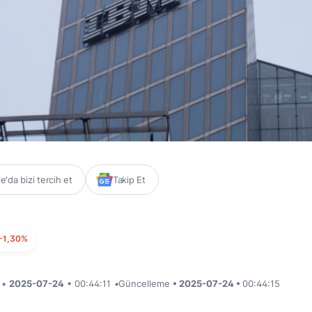
'da bizi tercih et
Takip Et
-1,30%
i •
2025-07-24
• 00:44:11
•
Güncelleme
• 2025-07-24 •
00:44:15