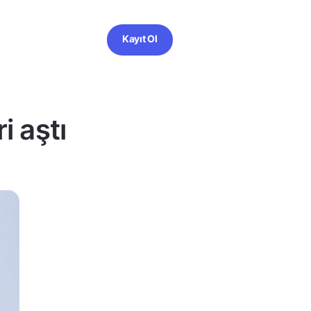
Kayıt Ol
i aştı