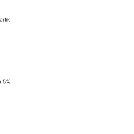
arlık
.
da 5%