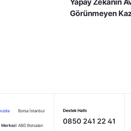
Yapay Zekânın Av
Görünmeyen Kaz
Destek Hattı
mızda
Borsa İstanbul
0850 241 22 41
 Merkezi
ABD Borsaları