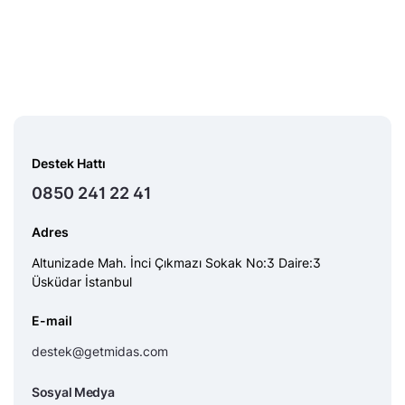
Destek Hattı
0850 241 22 41
Adres
Altunizade Mah. İnci Çıkmazı Sokak No:3 Daire:3
Üsküdar İstanbul
E-mail
destek@getmidas.com
Sosyal Medya