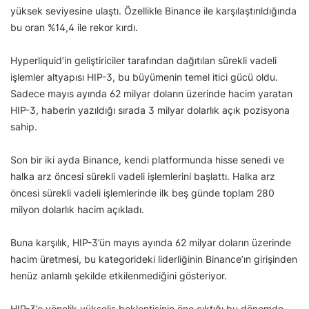
yüksek seviyesine ulaştı. Özellikle Binance ile karşılaştırıldığında
bu oran %14,4 ile rekor kırdı.
Hyperliquid’in geliştiriciler tarafından dağıtılan sürekli vadeli
işlemler altyapısı HIP-3, bu büyümenin temel itici gücü oldu.
Sadece mayıs ayında 62 milyar doların üzerinde hacim yaratan
HIP-3, haberin yazıldığı sırada 3 milyar dolarlık açık pozisyona
sahip.
Son bir iki ayda Binance, kendi platformunda hisse senedi ve
halka arz öncesi sürekli vadeli işlemlerini başlattı. Halka arz
öncesi sürekli vadeli işlemlerinde ilk beş günde toplam 280
milyon dolarlık hacim açıkladı.
Buna karşılık, HIP-3’ün mayıs ayında 62 milyar doların üzerinde
hacim üretmesi, bu kategorideki liderliğinin Binance’ın girişinden
henüz anlamlı şekilde etkilenmediğini gösteriyor.
HIP-3’e yönelik yükseliş beklentisinin öne çıktığı bu dönemde,