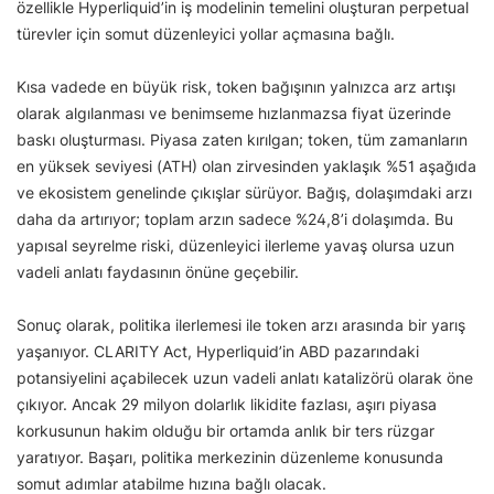
özellikle Hyperliquid’in iş modelinin temelini oluşturan perpetual
türevler için somut düzenleyici yollar açmasına bağlı.
Kısa vadede en büyük risk, token bağışının yalnızca arz artışı
olarak algılanması ve benimseme hızlanmazsa fiyat üzerinde
baskı oluşturması. Piyasa zaten kırılgan; token, tüm zamanların
en yüksek seviyesi (ATH) olan zirvesinden yaklaşık %51 aşağıda
ve ekosistem genelinde çıkışlar sürüyor. Bağış, dolaşımdaki arzı
daha da artırıyor; toplam arzın sadece %24,8’i dolaşımda. Bu
yapısal seyrelme riski, düzenleyici ilerleme yavaş olursa uzun
vadeli anlatı faydasının önüne geçebilir.
Sonuç olarak, politika ilerlemesi ile token arzı arasında bir yarış
yaşanıyor. CLARITY Act, Hyperliquid’in ABD pazarındaki
potansiyelini açabilecek uzun vadeli anlatı katalizörü olarak öne
çıkıyor. Ancak 29 milyon dolarlık likidite fazlası, aşırı piyasa
korkusunun hakim olduğu bir ortamda anlık bir ters rüzgar
yaratıyor. Başarı, politika merkezinin düzenleme konusunda
somut adımlar atabilme hızına bağlı olacak.