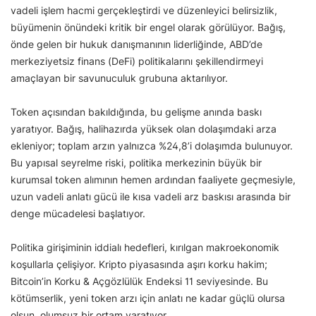
vadeli işlem hacmi gerçekleştirdi ve düzenleyici belirsizlik,
büyümenin önündeki kritik bir engel olarak görülüyor. Bağış,
önde gelen bir hukuk danışmanının liderliğinde, ABD’de
merkeziyetsiz finans (DeFi) politikalarını şekillendirmeyi
amaçlayan bir savunuculuk grubuna aktarılıyor.
Token açısından bakıldığında, bu gelişme anında baskı
yaratıyor. Bağış, halihazırda yüksek olan dolaşımdaki arza
ekleniyor; toplam arzın yalnızca %24,8’i dolaşımda bulunuyor.
Bu yapısal seyrelme riski, politika merkezinin büyük bir
kurumsal token alımının hemen ardından faaliyete geçmesiyle,
uzun vadeli anlatı gücü ile kısa vadeli arz baskısı arasında bir
denge mücadelesi başlatıyor.
Politika girişiminin iddialı hedefleri, kırılgan makroekonomik
koşullarla çelişiyor. Kripto piyasasında aşırı korku hakim;
Bitcoin’in Korku & Açgözlülük Endeksi 11 seviyesinde. Bu
kötümserlik, yeni token arzı için anlatı ne kadar güçlü olursa
olsun, olumsuz bir ortam yaratıyor.