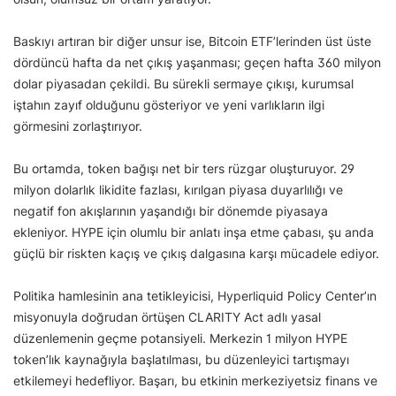
Baskıyı artıran bir diğer unsur ise, Bitcoin ETF’lerinden üst üste
dördüncü hafta da net çıkış yaşanması; geçen hafta 360 milyon
dolar piyasadan çekildi. Bu sürekli sermaye çıkışı, kurumsal
iştahın zayıf olduğunu gösteriyor ve yeni varlıkların ilgi
görmesini zorlaştırıyor.
Bu ortamda, token bağışı net bir ters rüzgar oluşturuyor. 29
milyon dolarlık likidite fazlası, kırılgan piyasa duyarlılığı ve
negatif fon akışlarının yaşandığı bir dönemde piyasaya
ekleniyor. HYPE için olumlu bir anlatı inşa etme çabası, şu anda
güçlü bir riskten kaçış ve çıkış dalgasına karşı mücadele ediyor.
Politika hamlesinin ana tetikleyicisi, Hyperliquid Policy Center’ın
misyonuyla doğrudan örtüşen CLARITY Act adlı yasal
düzenlemenin geçme potansiyeli. Merkezin 1 milyon HYPE
token’lık kaynağıyla başlatılması, bu düzenleyici tartışmayı
etkilemeyi hedefliyor. Başarı, bu etkinin merkeziyetsiz finans ve