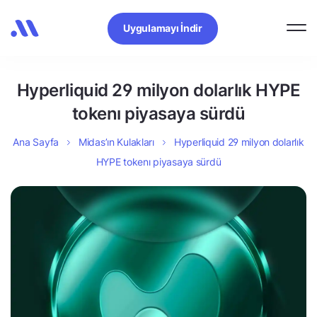
Uygulamayı İndir
Hyperliquid 29 milyon dolarlık HYPE
tokenı piyasaya sürdü
Ana Sayfa
Midas’ın Kulakları
Hyperliquid 29 milyon dolarlık
HYPE tokenı piyasaya sürdü