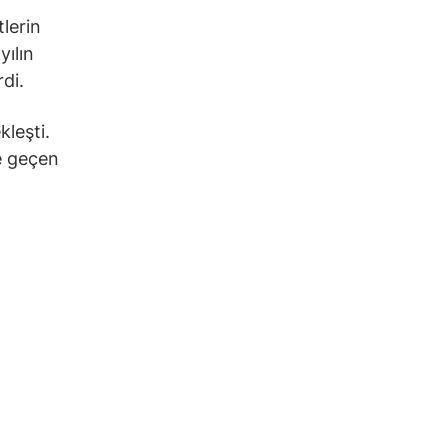
tlerin
yılın
di.
kleşti.
ve geçen