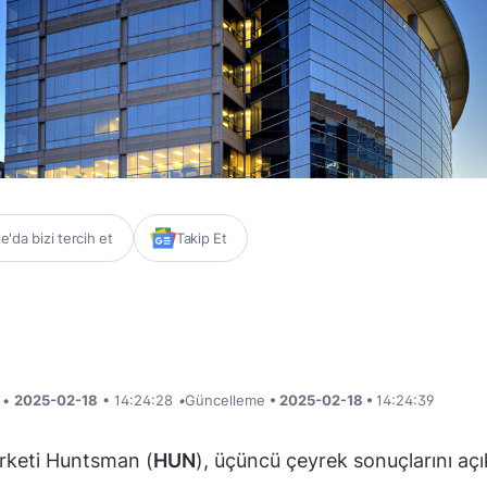
'da bizi tercih et
Takip Et
i •
2025-02-18
• 14:24:28
•
Güncelleme
• 2025-02-18 •
14:24:39
rketi Huntsman (
HUN
), üçüncü çeyrek sonuçlarını açı