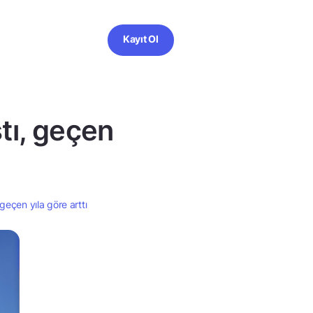
Kayıt Ol
ştı, geçen
 geçen yıla göre arttı