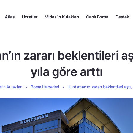
Atlas
Ücretler
Midas’ın Kulakları
Canlı Borsa
Destek
ın zararı beklentileri a
yıla göre arttı
’ın Kulakları
Borsa Haberleri
Huntsman’ın zararı beklentileri aştı,