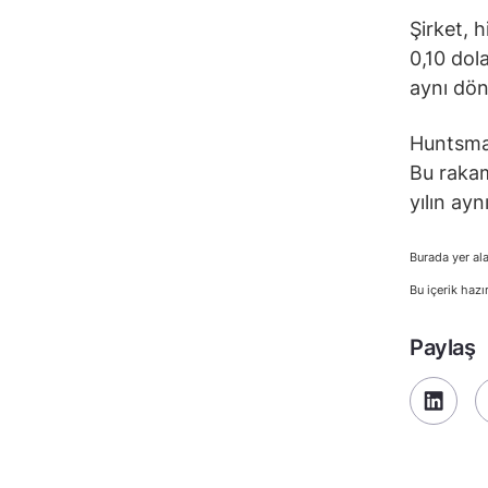
Şirket, 
0,10 dol
aynı dön
Huntsman’
Bu rakam
yılın ay
Burada yer ala
Bu içerik hazı
Paylaş