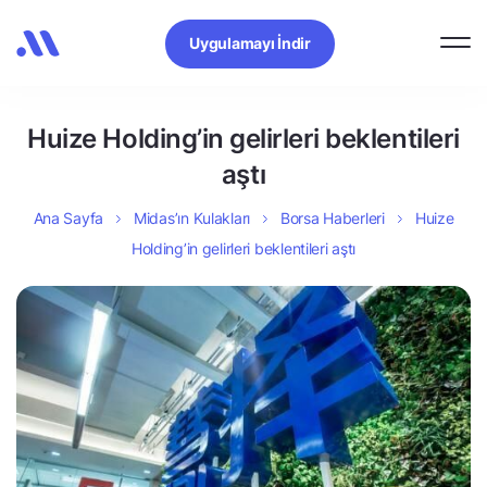
Uygulamayı İndir
Huize Holding’in gelirleri beklentileri
aştı
Ana Sayfa
Midas’ın Kulakları
Borsa Haberleri
Huize
Holding’in gelirleri beklentileri aştı