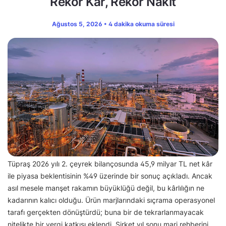
Rekor Kâr, Rekor Nakit
Ağustos 5, 2026 • 4 dakika okuma süresi
Tüpraş 2026 yılı 2. çeyrek bilançosunda 45,9 milyar TL net kâr
ile piyasa beklentisinin %49 üzerinde bir sonuç açıkladı. Ancak
asıl mesele manşet rakamın büyüklüğü değil, bu kârlılığın ne
kadarının kalıcı olduğu. Ürün marjlarındaki sıçrama operasyonel
tarafı gerçekten dönüştürdü; buna bir de tekrarlanmayacak
nitelikte bir vergi katkısı eklendi. Şirket yıl sonu marj rehberini