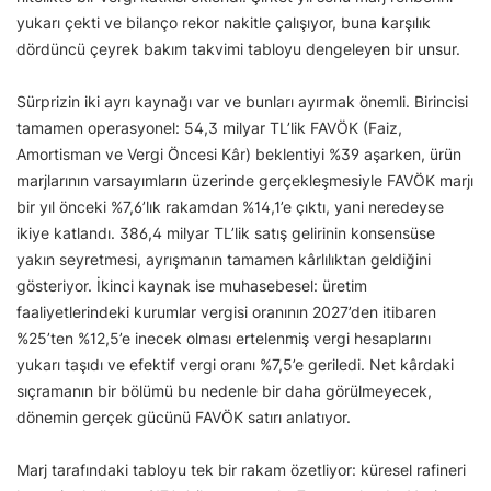
yukarı çekti ve bilanço rekor nakitle çalışıyor, buna karşılık
dördüncü çeyrek bakım takvimi tabloyu dengeleyen bir unsur.
Sürprizin iki ayrı kaynağı var ve bunları ayırmak önemli. Birincisi
tamamen operasyonel: 54,3 milyar TL’lik FAVÖK (Faiz,
Amortisman ve Vergi Öncesi Kâr) beklentiyi %39 aşarken, ürün
marjlarının varsayımların üzerinde gerçekleşmesiyle FAVÖK marjı
bir yıl önceki %7,6’lık rakamdan %14,1’e çıktı, yani neredeyse
ikiye katlandı. 386,4 milyar TL’lik satış gelirinin konsensüse
yakın seyretmesi, ayrışmanın tamamen kârlılıktan geldiğini
gösteriyor. İkinci kaynak ise muhasebesel: üretim
faaliyetlerindeki kurumlar vergisi oranının 2027’den itibaren
%25’ten %12,5’e inecek olması ertelenmiş vergi hesaplarını
yukarı taşıdı ve efektif vergi oranı %7,5’e geriledi. Net kârdaki
sıçramanın bir bölümü bu nedenle bir daha görülmeyecek,
dönemin gerçek gücünü FAVÖK satırı anlatıyor.
Marj tarafındaki tabloyu tek bir rakam özetliyor: küresel rafineri