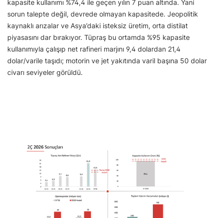
kapasite kullanımı %74,4 ile geçen yılın 7 puan altında. Yani
sorun talepte değil, devrede olmayan kapasitede. Jeopolitik
kaynaklı arızalar ve Asya’daki isteksiz üretim, orta distilat
piyasasını dar bırakıyor. Tüpraş bu ortamda %95 kapasite
kullanımıyla çalışıp net rafineri marjını 9,4 dolardan 21,4
dolar/varile taşıdı; motorin ve jet yakıtında varil başına 50 dolar
civarı seviyeler görüldü.