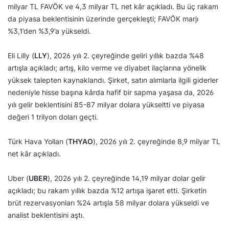
milyar TL FAVÖK ve 4,3 milyar TL net kâr açıkladı. Bu üç rakam
da piyasa beklentisinin üzerinde gerçekleşti; FAVÖK marjı
%3,1’den %3,9’a yükseldi.
Eli Lilly (
LLY
), 2026 yılı 2. çeyreğinde geliri yıllık bazda %48
artışla açıkladı; artış, kilo verme ve diyabet ilaçlarına yönelik
yüksek talepten kaynaklandı. Şirket, satın alımlarla ilgili giderler
nedeniyle hisse başına kârda hafif bir sapma yaşasa da, 2026
yılı gelir beklentisini 85-87 milyar dolara yükseltti ve piyasa
değeri 1 trilyon doları geçti.
Türk Hava Yolları (
THYAO
), 2026 yılı 2. çeyreğinde 8,9 milyar TL
net kâr açıkladı.
Uber (
UBER
), 2026 yılı 2. çeyreğinde 14,19 milyar dolar gelir
açıkladı; bu rakam yıllık bazda %12 artışa işaret etti. Şirketin
brüt rezervasyonları %24 artışla 58 milyar dolara yükseldi ve
analist beklentisini aştı.