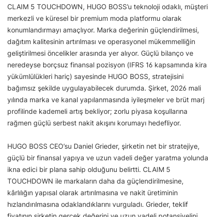
CLAIM 5 TOUCHDOWN, HUGO BOSS’u teknoloji odaklı, müşteri
merkezli ve küresel bir premium moda platformu olarak
konumlandırmayı amaçlıyor. Marka değerinin güçlendirilmesi,
dağıtım kalitesinin artırılması ve operasyonel mükemmelliğin
geliştirilmesi öncelikler arasında yer alıyor. Güçlü bilanço ve
neredeyse borçsuz finansal pozisyon (IFRS 16 kapsamında kira
yükümlülükleri hariç) sayesinde HUGO BOSS, stratejisini
bağımsız şekilde uygulayabilecek durumda. Şirket, 2026 mali
yılında marka ve kanal yapılanmasında iyileşmeler ve brüt marj
profilinde kademeli artış bekliyor; zorlu piyasa koşullarına
rağmen güçlü serbest nakit akışını korumayı hedefliyor.
HUGO BOSS CEO’su Daniel Grieder, şirketin net bir stratejiye,
güçlü bir finansal yapıya ve uzun vadeli değer yaratma yolunda
ikna edici bir plana sahip olduğunu belirtti. CLAIM 5
TOUCHDOWN ile markaların daha da güçlendirilmesine,
kârlılığın yapısal olarak artırılmasına ve nakit üretiminin
hızlandırılmasına odaklandıklarını vurguladı. Grieder, teklif
fiyatının şirketin gerçek değerini ve uzun vadeli potansiyelini