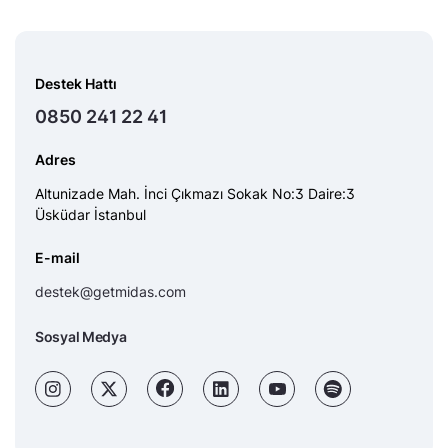
Destek Hattı
0850 241 22 41
Adres
Altunizade Mah. İnci Çıkmazı Sokak No:3 Daire:3
Üsküdar İstanbul
E-mail
destek@getmidas.com
Sosyal Medya