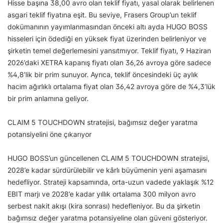
Hisse başına 38,00 avro olan teklif fiyatı, yasal olarak belirlenen
asgari teklif fiyatına eşit. Bu seviye, Frasers Group’un teklif
dokümanının yayımlanmasından önceki altı ayda HUGO BOSS
hisseleri için ödediği en yüksek fiyat üzerinden belirleniyor ve
şirketin temel değerlemesini yansıtmıyor. Teklif fiyatı, 9 Haziran
2026’daki XETRA kapanış fiyatı olan 36,26 avroya göre sadece
%4,8’lik bir prim sunuyor. Ayrıca, teklif öncesindeki üç aylık
hacim ağırlıklı ortalama fiyat olan 36,42 avroya göre de %4,3’lük
bir prim anlamına geliyor.
CLAIM 5 TOUCHDOWN stratejisi, bağımsız değer yaratma
potansiyelini öne çıkarıyor
HUGO BOSS’un güncellenen CLAIM 5 TOUCHDOWN stratejisi,
2028’e kadar sürdürülebilir ve kârlı büyümenin yeni aşamasını
hedefliyor. Strateji kapsamında, orta-uzun vadede yaklaşık %12
EBIT marjı ve 2028’e kadar yıllık ortalama 300 milyon avro
serbest nakit akışı (kira sonrası) hedefleniyor. Bu da şirketin
bağımsız değer yaratma potansiyeline olan güveni gösteriyor.