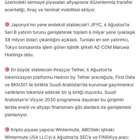
üzerindeki sermaye piyasaları altyapısına düzenlenmiş transfer
acenteliği, ihraç ve teminat mobilitesi ekliyor.
Japonya’nın yene endeksli stablecoin’i JPYC, 6 Ağustos’ta
Seri B yatırım turunu genişleterek toplam 6 milyar yene (yaklaşık
38 milyon dolar) çıkardığını açıkladı. Turdaki en son yatırımcı,
Tokyo borsasında işlem gören lojistik şirketi AZ-COM Maruwa
Holdings oldu.
En büyük stablecoin ihraççısı Tether, 6 Ağustos’ta
tokenizasyon platformu Hadron by Tether aracılığıyla, First Data
ve BKN301 ile birlikte Suudi Arabistan’da kurumsal gayrimenkul
varlıklarını tokenize edecek bir iş birliği duyurdu. Suudi
Arabistan’ın Vizyon 2030 programına dayanan bu girişimin
ileride enerji ve altyapı finansmanı gibi alanlara da genişlemesi
planlanıyor.
Kripto piyasa yapıcısı Wintermute, ABD’deki iştiraki
Wintermute USA LLC’yi 6 Ağustos’ta SEC’e ve FINRA’ya aracı