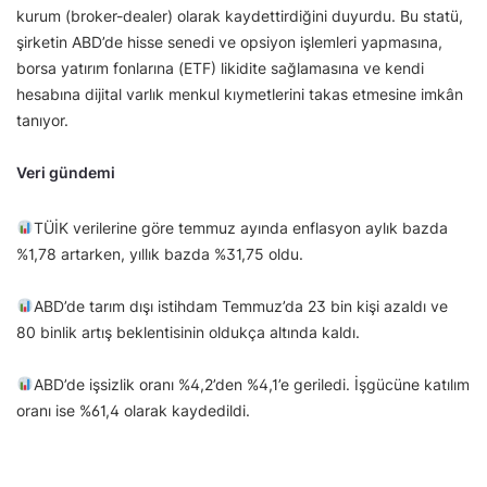
kurum (broker-dealer) olarak kaydettirdiğini duyurdu. Bu statü,
şirketin ABD’de hisse senedi ve opsiyon işlemleri yapmasına,
borsa yatırım fonlarına (ETF) likidite sağlamasına ve kendi
hesabına dijital varlık menkul kıymetlerini takas etmesine imkân
tanıyor.
Veri gündemi
TÜİK verilerine göre temmuz ayında enflasyon aylık bazda
%1,78 artarken, yıllık bazda %31,75 oldu.
ABD’de tarım dışı istihdam Temmuz’da 23 bin kişi azaldı ve
80 binlik artış beklentisinin oldukça altında kaldı.
ABD’de işsizlik oranı %4,2’den %4,1’e geriledi. İşgücüne katılım
oranı ise %61,4 olarak kaydedildi.