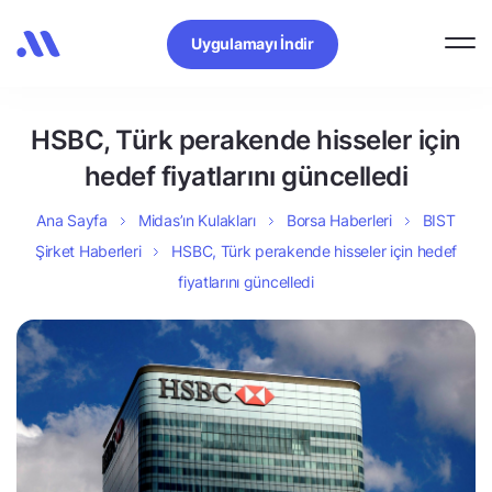
Uygulamayı İndir
HSBC, Türk perakende hisseler için
hedef fiyatlarını güncelledi
Ana Sayfa
Midas’ın Kulakları
Borsa Haberleri
BIST
Şirket Haberleri
HSBC, Türk perakende hisseler için hedef
fiyatlarını güncelledi