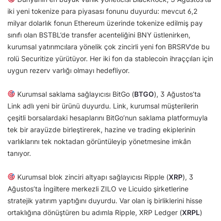
iki yeni tokenize para piyasası fonunu duyurdu: mevcut 6,2
milyar dolarlık fonun Ethereum üzerinde tokenize edilmiş pay
sınıfı olan BSTBL’de transfer acenteliğini BNY üstlenirken,
kurumsal yatırımcılara yönelik çok zincirli yeni fon BRSRV’de bu
rolü Securitize yürütüyor. Her iki fon da stablecoin ihraççıları için
uygun rezerv varlığı olmayı hedefliyor.
Kurumsal saklama sağlayıcısı BitGo (
BTGO
), 3 Ağustos’ta
Link adlı yeni bir ürünü duyurdu. Link, kurumsal müşterilerin
çeşitli borsalardaki hesaplarını BitGo’nun saklama platformuyla
tek bir arayüzde birleştirerek, hazine ve trading ekiplerinin
varlıklarını tek noktadan görüntüleyip yönetmesine imkân
tanıyor.
Kurumsal blok zinciri altyapı sağlayıcısı Ripple (
XRP
), 3
Ağustos’ta İngiltere merkezli ZILO ve Licuido şirketlerine
stratejik yatırım yaptığını duyurdu. Var olan iş birliklerini hisse
ortaklığına dönüştüren bu adımla Ripple, XRP Ledger (
XRPL
)