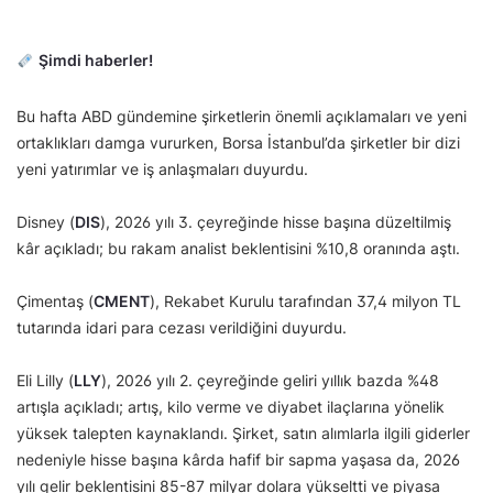
Şimdi haberler!
Bu hafta ABD gündemine şirketlerin önemli açıklamaları ve yeni
ortaklıkları damga vururken, Borsa İstanbul’da şirketler bir dizi
yeni yatırımlar ve iş anlaşmaları duyurdu.
Disney (
DIS
), 2026 yılı 3. çeyreğinde hisse başına düzeltilmiş
kâr açıkladı; bu rakam analist beklentisini %10,8 oranında aştı.
Çimentaş (
CMENT
), Rekabet Kurulu tarafından 37,4 milyon TL
tutarında idari para cezası verildiğini duyurdu.
Eli Lilly (
LLY
), 2026 yılı 2. çeyreğinde geliri yıllık bazda %48
artışla açıkladı; artış, kilo verme ve diyabet ilaçlarına yönelik
yüksek talepten kaynaklandı. Şirket, satın alımlarla ilgili giderler
nedeniyle hisse başına kârda hafif bir sapma yaşasa da, 2026
yılı gelir beklentisini 85-87 milyar dolara yükseltti ve piyasa