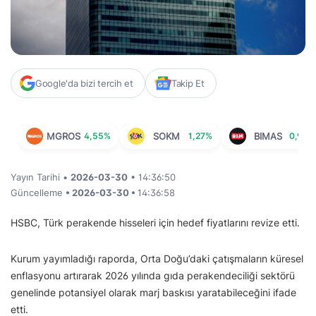
Google'da bizi tercih et
Takip Et
MGROS
4,55%
SOKM
1,27%
BIMAS
0,92%
Yayın Tarihi •
2026-03-30
• 14:36:50
Güncelleme
• 2026-03-30 •
14:36:58
HSBC, Türk perakende hisseleri için hedef fiyatlarını revize etti.
Kurum yayımladığı raporda, Orta Doğu’daki çatışmaların küresel
enflasyonu artırarak 2026 yılında gıda perakendeciliği sektörü
genelinde potansiyel olarak marj baskısı yaratabileceğini ifade
etti.