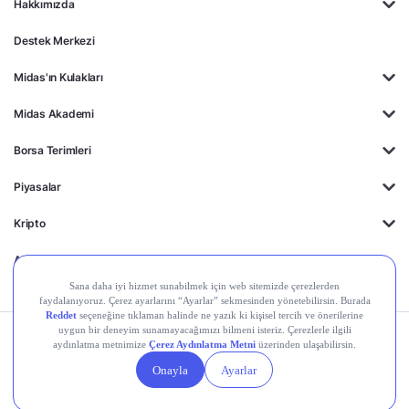
Hakkımızda
Destek Merkezi
Midas'ın Kulakları
Midas Akademi
Borsa Terimleri
Piyasalar
Kripto
Ayrıcalıklar
Kişisel Verilerin
Gizlilik
Yasal
Çerez
Korunması
Politikası
Duyurular
Ayarları
© 2026 Midas Finansal Teknolojiler A.Ş. Tüm hakları saklıdır.