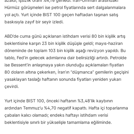
azaldı; işsizlik oranı %4,1’e geriledi. İran-Umman arasındaki
Hürmüz görüşmeleri ise petrol fiyatlarında sert dalgalanmalara
yol açtı. Yurt içinde BIST 100 geçen haftadan taşınan satış
baskısıyla zayıf bir seyir izledi.
ABD’de cuma günü açıklanan istihdam verisi 80 bin kişilik artış
beklentisine karşın 23 bin kişilik düşüşle geldi; mayıs-haziran
döneminde de toplam 103 bin kişilik aşağı revizyon yapıldı. Bu
tablo, Fed’in gelecek adımlarına dair belirsizliği artırdı. Petrolde
ise Bessent’in anlaşmaya yakın olunduğu açıklamaları fiyatları
80 doların altına çekerken, İran’ın “düşmanca” gemilerin geçişini
yasaklayan taslağı haftanın sonunda fiyatları yeniden yukarı
çevirdi.
Yurt içinde BIST 100, önceki haftanın %3,48’lik kaybının
ardından Temmuz’u %4,70 negatif kapattı. Hafta içi toparlanma
çabaları kalıcı olamadı; endeks haftayı istihdam verisi
beklentisiyle sınırlı bir yükselişle tamamlama eğiliminde.