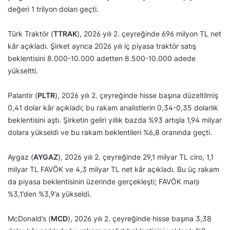
değeri 1 trilyon doları geçti.
Türk Traktör (
TTRAK
), 2026 yılı 2. çeyreğinde 696 milyon TL net
kâr açıkladı. Şirket ayrıca 2026 yılı iç piyasa traktör satış
beklentisini 8.000-10.000 adetten 8.500-10.000 adede
yükseltti.
Palantir (
PLTR
), 2026 yılı 2. çeyreğinde hisse başına düzeltilmiş
0,41 dolar kâr açıkladı; bu rakam analistlerin 0,34-0,35 dolarlık
beklentisini aştı. Şirketin geliri yıllık bazda %93 artışla 1,94 milyar
dolara yükseldi ve bu rakam beklentileri %6,8 oranında geçti.
Aygaz (
AYGAZ
), 2026 yılı 2. çeyreğinde 29,1 milyar TL ciro, 1,1
milyar TL FAVÖK ve 4,3 milyar TL net kâr açıkladı. Bu üç rakam
da piyasa beklentisinin üzerinde gerçekleşti; FAVÖK marjı
%3,1’den %3,9’a yükseldi.
McDonald’s (
MCD
), 2026 yılı 2. çeyreğinde hisse başına 3,38