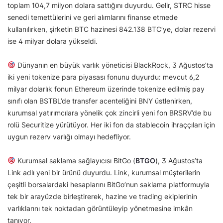
toplam 104,7 milyon dolara sattığını duyurdu. Gelir, STRC hisse
senedi temettülerini ve geri alımlarını finanse etmede
kullanılırken, şirketin BTC hazinesi 842.138 BTC’ye, dolar rezervi
ise 4 milyar dolara yükseldi.
Dünyanın en büyük varlık yöneticisi BlackRock, 3 Ağustos’ta
iki yeni tokenize para piyasası fonunu duyurdu: mevcut 6,2
milyar dolarlık fonun Ethereum üzerinde tokenize edilmiş pay
sınıfı olan BSTBL’de transfer acenteliğini BNY üstlenirken,
kurumsal yatırımcılara yönelik çok zincirli yeni fon BRSRV’de bu
rolü Securitize yürütüyor. Her iki fon da stablecoin ihraççıları için
uygun rezerv varlığı olmayı hedefliyor.
Kurumsal saklama sağlayıcısı BitGo (
BTGO
), 3 Ağustos’ta
Link adlı yeni bir ürünü duyurdu. Link, kurumsal müşterilerin
çeşitli borsalardaki hesaplarını BitGo’nun saklama platformuyla
tek bir arayüzde birleştirerek, hazine ve trading ekiplerinin
varlıklarını tek noktadan görüntüleyip yönetmesine imkân
tanıyor.