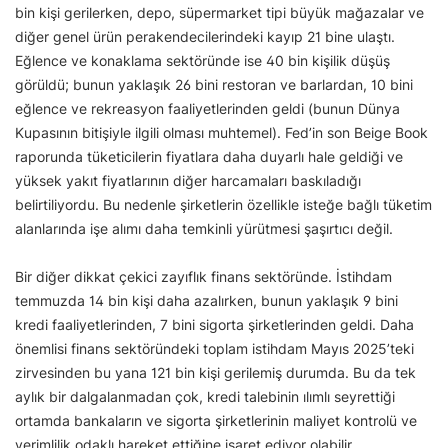
bin kişi gerilerken, depo, süpermarket tipi büyük mağazalar ve
diğer genel ürün perakendecilerindeki kayıp 21 bine ulaştı.
Eğlence ve konaklama sektöründe ise 40 bin kişilik düşüş
görüldü; bunun yaklaşık 26 bini restoran ve barlardan, 10 bini
eğlence ve rekreasyon faaliyetlerinden geldi (bunun Dünya
Kupasının bitişiyle ilgili olması muhtemel). Fed’in son Beige Book
raporunda tüketicilerin fiyatlara daha duyarlı hale geldiği ve
yüksek yakıt fiyatlarının diğer harcamaları baskıladığı
belirtiliyordu. Bu nedenle şirketlerin özellikle isteğe bağlı tüketim
alanlarında işe alımı daha temkinli yürütmesi şaşırtıcı değil.
Bir diğer dikkat çekici zayıflık finans sektöründe. İstihdam
temmuzda 14 bin kişi daha azalırken, bunun yaklaşık 9 bini
kredi faaliyetlerinden, 7 bini sigorta şirketlerinden geldi. Daha
önemlisi finans sektöründeki toplam istihdam Mayıs 2025’teki
zirvesinden bu yana 121 bin kişi gerilemiş durumda. Bu da tek
aylık bir dalgalanmadan çok, kredi talebinin ılımlı seyrettiği
ortamda bankaların ve sigorta şirketlerinin maliyet kontrolü ve
verimlilik odaklı hareket ettiğine işaret ediyor olabilir.