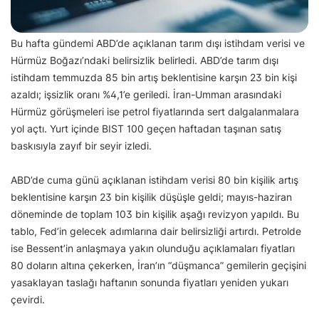
Bu hafta gündemi ABD’de açıklanan tarım dışı istihdam verisi ve
Hürmüz Boğazı’ndaki belirsizlik belirledi. ABD’de tarım dışı
istihdam temmuzda 85 bin artış beklentisine karşın 23 bin kişi
azaldı; işsizlik oranı %4,1’e geriledi. İran-Umman arasındaki
Hürmüz görüşmeleri ise petrol fiyatlarında sert dalgalanmalara
yol açtı. Yurt içinde BIST 100 geçen haftadan taşınan satış
baskısıyla zayıf bir seyir izledi.
ABD’de cuma günü açıklanan istihdam verisi 80 bin kişilik artış
beklentisine karşın 23 bin kişilik düşüşle geldi; mayıs-haziran
döneminde de toplam 103 bin kişilik aşağı revizyon yapıldı. Bu
tablo, Fed’in gelecek adımlarına dair belirsizliği artırdı. Petrolde
ise Bessent’in anlaşmaya yakın olunduğu açıklamaları fiyatları
80 doların altına çekerken, İran’ın “düşmanca” gemilerin geçişini
yasaklayan taslağı haftanın sonunda fiyatları yeniden yukarı
çevirdi.