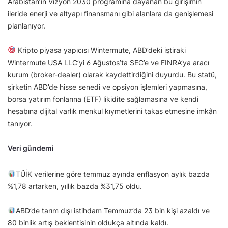
Arabistan’ın Vizyon 2030 programına dayanan bu girişimin
ileride enerji ve altyapı finansmanı gibi alanlara da genişlemesi
planlanıyor.
Kripto piyasa yapıcısı Wintermute, ABD’deki iştiraki
Wintermute USA LLC’yi 6 Ağustos’ta SEC’e ve FINRA’ya aracı
kurum (broker-dealer) olarak kaydettirdiğini duyurdu. Bu statü,
şirketin ABD’de hisse senedi ve opsiyon işlemleri yapmasına,
borsa yatırım fonlarına (ETF) likidite sağlamasına ve kendi
hesabına dijital varlık menkul kıymetlerini takas etmesine imkân
tanıyor.
Veri gündemi
TÜİK verilerine göre temmuz ayında enflasyon aylık bazda
%1,78 artarken, yıllık bazda %31,75 oldu.
ABD’de tarım dışı istihdam Temmuz’da 23 bin kişi azaldı ve
80 binlik artış beklentisinin oldukça altında kaldı.