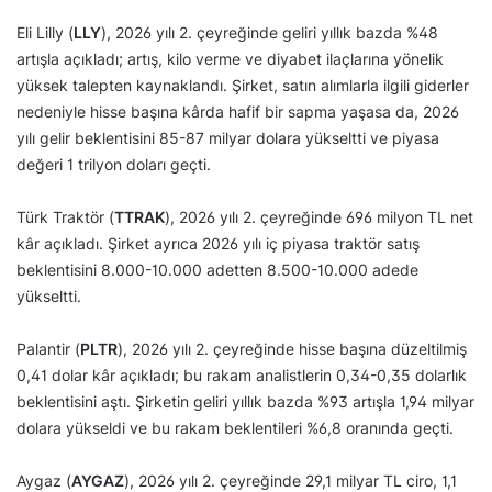
Eli Lilly (
LLY
), 2026 yılı 2. çeyreğinde geliri yıllık bazda %48
artışla açıkladı; artış, kilo verme ve diyabet ilaçlarına yönelik
yüksek talepten kaynaklandı. Şirket, satın alımlarla ilgili giderler
nedeniyle hisse başına kârda hafif bir sapma yaşasa da, 2026
yılı gelir beklentisini 85-87 milyar dolara yükseltti ve piyasa
değeri 1 trilyon doları geçti.
Türk Traktör (
TTRAK
), 2026 yılı 2. çeyreğinde 696 milyon TL net
kâr açıkladı. Şirket ayrıca 2026 yılı iç piyasa traktör satış
beklentisini 8.000-10.000 adetten 8.500-10.000 adede
yükseltti.
Palantir (
PLTR
), 2026 yılı 2. çeyreğinde hisse başına düzeltilmiş
0,41 dolar kâr açıkladı; bu rakam analistlerin 0,34-0,35 dolarlık
beklentisini aştı. Şirketin geliri yıllık bazda %93 artışla 1,94 milyar
dolara yükseldi ve bu rakam beklentileri %6,8 oranında geçti.
Aygaz (
AYGAZ
), 2026 yılı 2. çeyreğinde 29,1 milyar TL ciro, 1,1