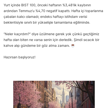
Yurt içinde BIST 100, önceki haftanın %3,48’lik kaybının
ardından Temmuz’u %4,70 negatif kapattı. Hafta içi toparlanma
çabaları kalıcı olamadı; endeks haftayı istihdam verisi
beklentisiyle sınırlı bir yükselişle tamamlama eğiliminde.
“Neler kaçırdım?” diye üzülmene gerek yok çünkü geçtiğimiz
hafta olan biten ne varsa senin için derledik. Şimdi sıcacık bir
kahve alıp gündeme bir göz atma zamanı.
Hazırsan başlıyoruz!