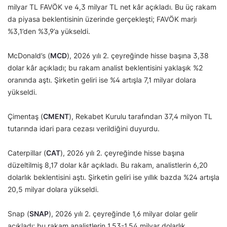
milyar TL FAVÖK ve 4,3 milyar TL net kâr açıkladı. Bu üç rakam
da piyasa beklentisinin üzerinde gerçekleşti; FAVÖK marjı
%3,1’den %3,9’a yükseldi.
McDonald’s (
MCD
), 2026 yılı 2. çeyreğinde hisse başına 3,38
dolar kâr açıkladı; bu rakam analist beklentisini yaklaşık %2
oranında aştı. Şirketin geliri ise %4 artışla 7,1 milyar dolara
yükseldi.
Çimentaş (
CMENT
), Rekabet Kurulu tarafından 37,4 milyon TL
tutarında idari para cezası verildiğini duyurdu.
Caterpillar (
CAT
), 2026 yılı 2. çeyreğinde hisse başına
düzeltilmiş 8,17 dolar kâr açıkladı. Bu rakam, analistlerin 6,20
dolarlık beklentisini aştı. Şirketin geliri ise yıllık bazda %24 artışla
20,5 milyar dolara yükseldi.
Snap (
SNAP
), 2026 yılı 2. çeyreğinde 1,6 milyar dolar gelir
açıkladı; bu rakam analistlerin 1,53-1,54 milyar dolarlık