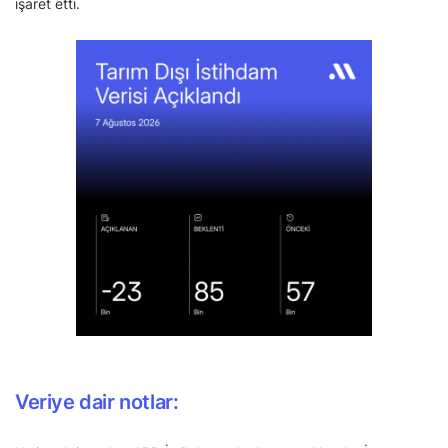
işaret etti.
Veriye dair notlar: