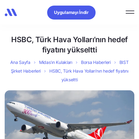
Uygulamayı İndir
HSBC, Türk Hava Yolları’nın hedef
fiyatını yükseltti
Ana Sayfa
Midas’ın Kulakları
Borsa Haberleri
BIST
Şirket Haberleri
HSBC, Türk Hava Yolları’nın hedef fiyatını
yükseltti