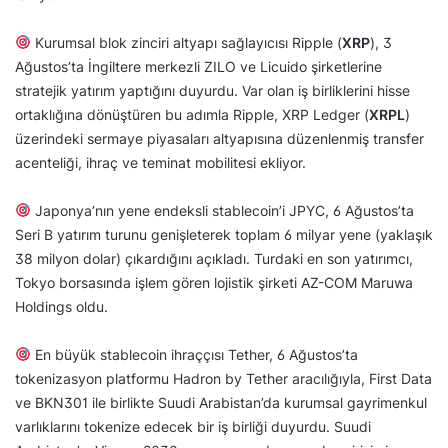
Kurumsal blok zinciri altyapı sağlayıcısı Ripple (
XRP
), 3
Ağustos’ta İngiltere merkezli ZILO ve Licuido şirketlerine
stratejik yatırım yaptığını duyurdu. Var olan iş birliklerini hisse
ortaklığına dönüştüren bu adımla Ripple, XRP Ledger (
XRPL
)
üzerindeki sermaye piyasaları altyapısına düzenlenmiş transfer
acenteliği, ihraç ve teminat mobilitesi ekliyor.
Japonya’nın yene endeksli stablecoin’i JPYC, 6 Ağustos’ta
Seri B yatırım turunu genişleterek toplam 6 milyar yene (yaklaşık
38 milyon dolar) çıkardığını açıkladı. Turdaki en son yatırımcı,
Tokyo borsasında işlem gören lojistik şirketi AZ-COM Maruwa
Holdings oldu.
En büyük stablecoin ihraççısı Tether, 6 Ağustos’ta
tokenizasyon platformu Hadron by Tether aracılığıyla, First Data
ve BKN301 ile birlikte Suudi Arabistan’da kurumsal gayrimenkul
varlıklarını tokenize edecek bir iş birliği duyurdu. Suudi