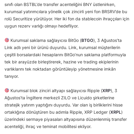
sınıfı olan BSTBL’de transfer acenteliğini BNY üstlenirken,
kurumsal yatırımcılara yönelik çok zincirli yeni fon BRSRV’de bu
rolü Securitize yürütüyor. Her iki fon da stablecoin ihraççıları için
uygun rezerv varlığı olmayı hedefliyor.
Kurumsal saklama sağlayıcısı BitGo (
BTGO
), 3 Ağustos’ta
Link adlı yeni bir ürünü duyurdu. Link, kurumsal müşterilerin
çeşitli borsalardaki hesaplarını BitGo’nun saklama platformuyla
tek bir arayüzde birleştirerek, hazine ve trading ekiplerinin
varlıklarını tek noktadan görüntüleyip yönetmesine imkân
tanıyor.
Kurumsal blok zinciri altyapı sağlayıcısı Ripple (
XRP
), 3
Ağustos’ta İngiltere merkezli ZILO ve Licuido şirketlerine
stratejik yatırım yaptığını duyurdu. Var olan iş birliklerini hisse
ortaklığına dönüştüren bu adımla Ripple, XRP Ledger (
XRPL
)
üzerindeki sermaye piyasaları altyapısına düzenlenmiş transfer
acenteliği, ihraç ve teminat mobilitesi ekliyor.