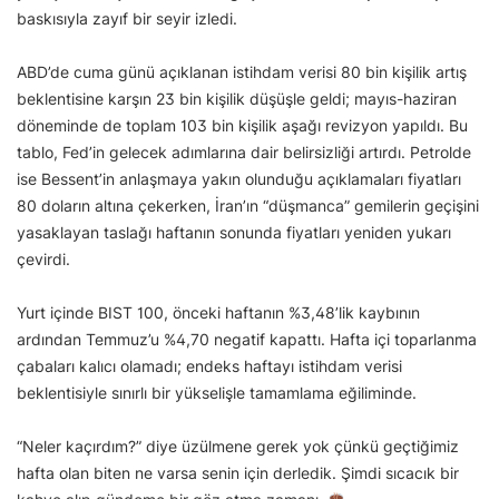
baskısıyla zayıf bir seyir izledi.
ABD’de cuma günü açıklanan istihdam verisi 80 bin kişilik artış
beklentisine karşın 23 bin kişilik düşüşle geldi; mayıs-haziran
döneminde de toplam 103 bin kişilik aşağı revizyon yapıldı. Bu
tablo, Fed’in gelecek adımlarına dair belirsizliği artırdı. Petrolde
ise Bessent’in anlaşmaya yakın olunduğu açıklamaları fiyatları
80 doların altına çekerken, İran’ın “düşmanca” gemilerin geçişini
yasaklayan taslağı haftanın sonunda fiyatları yeniden yukarı
çevirdi.
Yurt içinde BIST 100, önceki haftanın %3,48’lik kaybının
ardından Temmuz’u %4,70 negatif kapattı. Hafta içi toparlanma
çabaları kalıcı olamadı; endeks haftayı istihdam verisi
beklentisiyle sınırlı bir yükselişle tamamlama eğiliminde.
“Neler kaçırdım?” diye üzülmene gerek yok çünkü geçtiğimiz
hafta olan biten ne varsa senin için derledik. Şimdi sıcacık bir