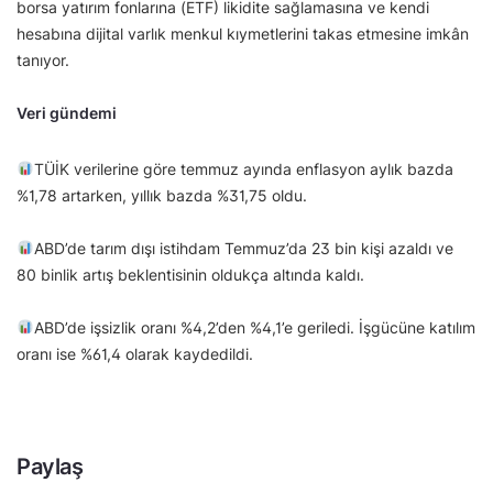
borsa yatırım fonlarına (ETF) likidite sağlamasına ve kendi
hesabına dijital varlık menkul kıymetlerini takas etmesine imkân
tanıyor.
Veri gündemi
TÜİK verilerine göre temmuz ayında enflasyon aylık bazda
%1,78 artarken, yıllık bazda %31,75 oldu.
ABD’de tarım dışı istihdam Temmuz’da 23 bin kişi azaldı ve
80 binlik artış beklentisinin oldukça altında kaldı.
ABD’de işsizlik oranı %4,2’den %4,1’e geriledi. İşgücüne katılım
oranı ise %61,4 olarak kaydedildi.
Paylaş