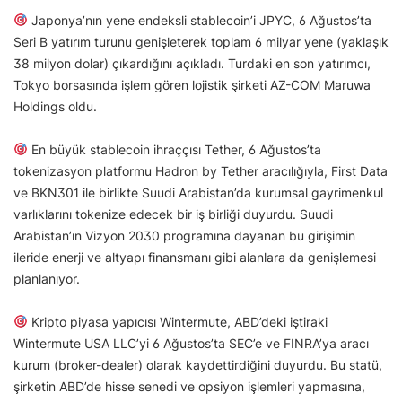
Japonya’nın yene endeksli stablecoin’i JPYC, 6 Ağustos’ta
Seri B yatırım turunu genişleterek toplam 6 milyar yene (yaklaşık
38 milyon dolar) çıkardığını açıkladı. Turdaki en son yatırımcı,
Tokyo borsasında işlem gören lojistik şirketi AZ-COM Maruwa
Holdings oldu.
En büyük stablecoin ihraççısı Tether, 6 Ağustos’ta
tokenizasyon platformu Hadron by Tether aracılığıyla, First Data
ve BKN301 ile birlikte Suudi Arabistan’da kurumsal gayrimenkul
varlıklarını tokenize edecek bir iş birliği duyurdu. Suudi
Arabistan’ın Vizyon 2030 programına dayanan bu girişimin
ileride enerji ve altyapı finansmanı gibi alanlara da genişlemesi
planlanıyor.
Kripto piyasa yapıcısı Wintermute, ABD’deki iştiraki
Wintermute USA LLC’yi 6 Ağustos’ta SEC’e ve FINRA’ya aracı
kurum (broker-dealer) olarak kaydettirdiğini duyurdu. Bu statü,
şirketin ABD’de hisse senedi ve opsiyon işlemleri yapmasına,