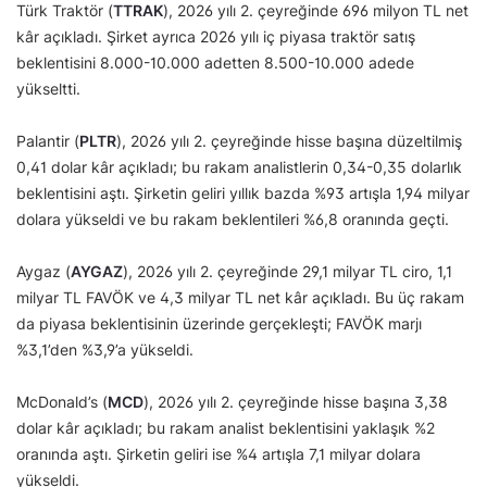
Türk Traktör (
TTRAK
), 2026 yılı 2. çeyreğinde 696 milyon TL net
kâr açıkladı. Şirket ayrıca 2026 yılı iç piyasa traktör satış
beklentisini 8.000-10.000 adetten 8.500-10.000 adede
yükseltti.
Palantir (
PLTR
), 2026 yılı 2. çeyreğinde hisse başına düzeltilmiş
0,41 dolar kâr açıkladı; bu rakam analistlerin 0,34-0,35 dolarlık
beklentisini aştı. Şirketin geliri yıllık bazda %93 artışla 1,94 milyar
dolara yükseldi ve bu rakam beklentileri %6,8 oranında geçti.
Aygaz (
AYGAZ
), 2026 yılı 2. çeyreğinde 29,1 milyar TL ciro, 1,1
milyar TL FAVÖK ve 4,3 milyar TL net kâr açıkladı. Bu üç rakam
da piyasa beklentisinin üzerinde gerçekleşti; FAVÖK marjı
%3,1’den %3,9’a yükseldi.
McDonald’s (
MCD
), 2026 yılı 2. çeyreğinde hisse başına 3,38
dolar kâr açıkladı; bu rakam analist beklentisini yaklaşık %2
oranında aştı. Şirketin geliri ise %4 artışla 7,1 milyar dolara
yükseldi.