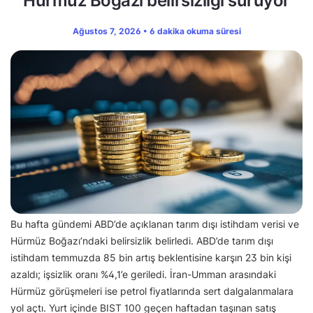
Hürmüz Boğazı belirsizliği sürüyor
Ağustos 7, 2026 • 6 dakika okuma süresi
Bu hafta gündemi ABD’de açıklanan tarım dışı istihdam verisi ve
Hürmüz Boğazı’ndaki belirsizlik belirledi. ABD’de tarım dışı
istihdam temmuzda 85 bin artış beklentisine karşın 23 bin kişi
azaldı; işsizlik oranı %4,1’e geriledi. İran-Umman arasındaki
Hürmüz görüşmeleri ise petrol fiyatlarında sert dalgalanmalara
yol açtı. Yurt içinde BIST 100 geçen haftadan taşınan satış