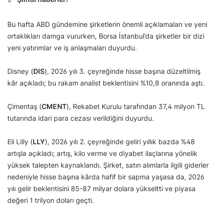
Bu hafta ABD gündemine şirketlerin önemli açıklamaları ve yeni
ortaklıkları damga vururken, Borsa İstanbul’da şirketler bir dizi
yeni yatırımlar ve iş anlaşmaları duyurdu.
Disney (
DIS
), 2026 yılı 3. çeyreğinde hisse başına düzeltilmiş
kâr açıkladı; bu rakam analist beklentisini %10,8 oranında aştı.
Çimentaş (
CMENT
), Rekabet Kurulu tarafından 37,4 milyon TL
tutarında idari para cezası verildiğini duyurdu.
Eli Lilly (
LLY
), 2026 yılı 2. çeyreğinde geliri yıllık bazda %48
artışla açıkladı; artış, kilo verme ve diyabet ilaçlarına yönelik
yüksek talepten kaynaklandı. Şirket, satın alımlarla ilgili giderler
nedeniyle hisse başına kârda hafif bir sapma yaşasa da, 2026
yılı gelir beklentisini 85-87 milyar dolara yükseltti ve piyasa
değeri 1 trilyon doları geçti.