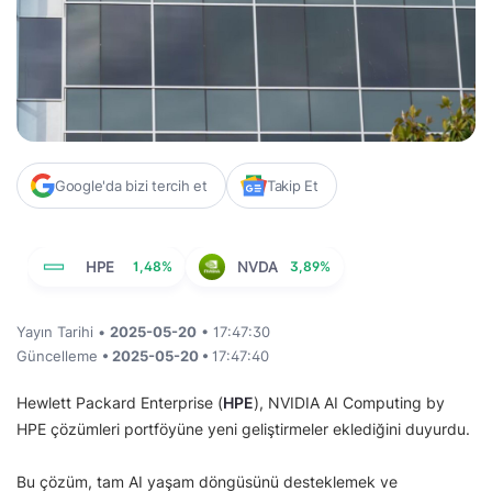
Google'da bizi tercih et
Takip Et
HPE
1,48%
NVDA
3,89%
Yayın Tarihi •
2025-05-20
• 17:47:30
Güncelleme
• 2025-05-20 •
17:47:40
Hewlett Packard Enterprise (
HPE
), NVIDIA AI Computing by
HPE çözümleri portföyüne yeni geliştirmeler eklediğini duyurdu.
Bu çözüm, tam AI yaşam döngüsünü desteklemek ve