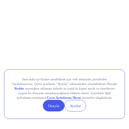
CarrefourSA (CRFSA)
Devr-i Alem: Dünyada Neler Oluyor?