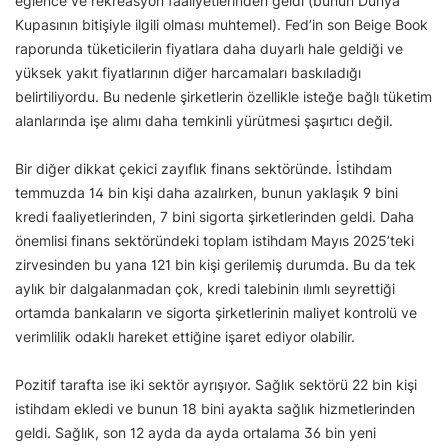
eğlence ve rekreasyon faaliyetlerinden geldi (bunun Dünya
Kupasının bitişiyle ilgili olması muhtemel). Fed’in son Beige Book
raporunda tüketicilerin fiyatlara daha duyarlı hale geldiği ve
yüksek yakıt fiyatlarının diğer harcamaları baskıladığı
belirtiliyordu. Bu nedenle şirketlerin özellikle isteğe bağlı tüketim
alanlarında işe alımı daha temkinli yürütmesi şaşırtıcı değil.
Bir diğer dikkat çekici zayıflık finans sektöründe. İstihdam
temmuzda 14 bin kişi daha azalırken, bunun yaklaşık 9 bini
kredi faaliyetlerinden, 7 bini sigorta şirketlerinden geldi. Daha
önemlisi finans sektöründeki toplam istihdam Mayıs 2025’teki
zirvesinden bu yana 121 bin kişi gerilemiş durumda. Bu da tek
aylık bir dalgalanmadan çok, kredi talebinin ılımlı seyrettiği
ortamda bankaların ve sigorta şirketlerinin maliyet kontrolü ve
verimlilik odaklı hareket ettiğine işaret ediyor olabilir.
Pozitif tarafta ise iki sektör ayrışıyor. Sağlık sektörü 22 bin kişi
istihdam ekledi ve bunun 18 bini ayakta sağlık hizmetlerinden
geldi. Sağlık, son 12 ayda da ayda ortalama 36 bin yeni