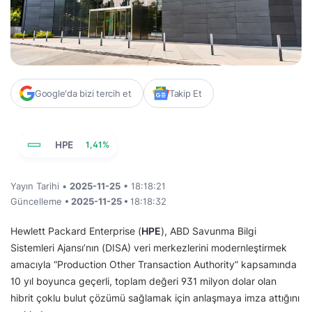
Google'da bizi tercih et
Takip Et
HPE
1,41%
Yayın Tarihi •
2025-11-25
• 18:18:21
Güncelleme
• 2025-11-25 •
18:18:32
Hewlett Packard Enterprise (
HPE
), ABD Savunma Bilgi
Sistemleri Ajansı’nın (DISA) veri merkezlerini modernleştirmek
amacıyla “Production Other Transaction Authority” kapsamında
10 yıl boyunca geçerli, toplam değeri 931 milyon dolar olan
hibrit çoklu bulut çözümü sağlamak için anlaşmaya imza attığını