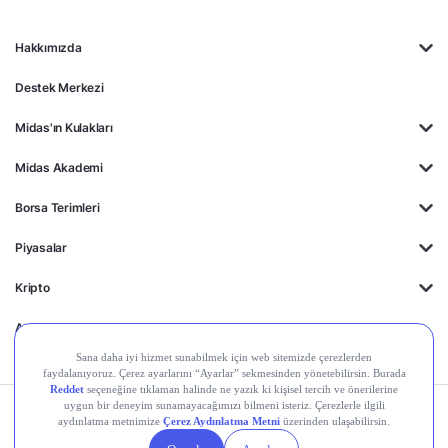
Hakkımızda
Destek Merkezi
Midas'ın Kulakları
Midas Akademi
Borsa Terimleri
Piyasalar
Kripto
Ayrıcalıklar
Kişisel Verilerin
Gizlilik
Yasal
Çerez
Korunması
Politikası
Duyurular
Ayarları