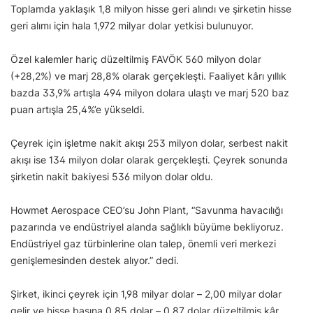
Toplamda yaklaşık 1,8 milyon hisse geri alındı ve şirketin hisse
geri alımı için hala 1,972 milyar dolar yetkisi bulunuyor.
Özel kalemler hariç düzeltilmiş FAVÖK 560 milyon dolar
(+28,2%) ve marj 28,8% olarak gerçekleşti. Faaliyet kârı yıllık
bazda 33,9% artışla 494 milyon dolara ulaştı ve marj 520 baz
puan artışla 25,4%’e yükseldi.
Çeyrek için işletme nakit akışı 253 milyon dolar, serbest nakit
akışı ise 134 milyon dolar olarak gerçekleşti. Çeyrek sonunda
şirketin nakit bakiyesi 536 milyon dolar oldu.
Howmet Aerospace CEO’su John Plant, “Savunma havacılığı
pazarında ve endüstriyel alanda sağlıklı büyüme bekliyoruz.
Endüstriyel gaz türbinlerine olan talep, önemli veri merkezi
genişlemesinden destek alıyor.” dedi.
Şirket, ikinci çeyrek için 1,98 milyar dolar – 2,00 milyar dolar
gelir ve hisse başına 0,85 dolar – 0,87 dolar düzeltilmiş kâr