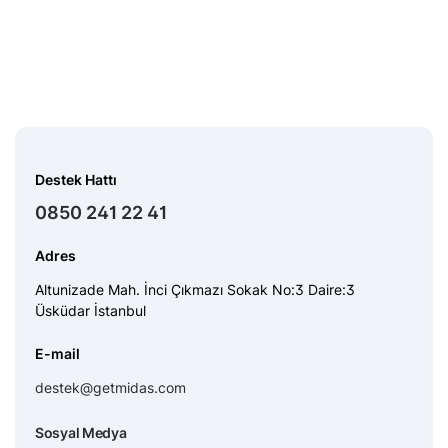
Destek Hattı
0850 241 22 41
Adres
Altunizade Mah. İnci Çıkmazı Sokak No:3 Daire:3
Üsküdar İstanbul
E-mail
destek@getmidas.com
Sosyal Medya