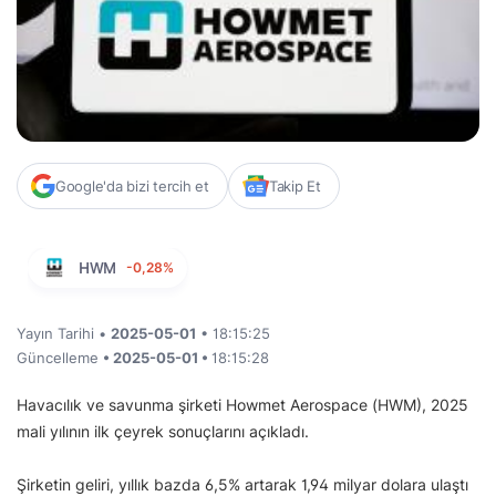
Google'da bizi tercih et
Takip Et
HWM
-0,28%
Yayın Tarihi •
2025-05-01
• 18:15:25
Güncelleme
• 2025-05-01 •
18:15:28
Havacılık ve savunma şirketi Howmet Aerospace (HWM), 2025
mali yılının ilk çeyrek sonuçlarını açıkladı.
Şirketin geliri, yıllık bazda 6,5% artarak 1,94 milyar dolara ulaştı