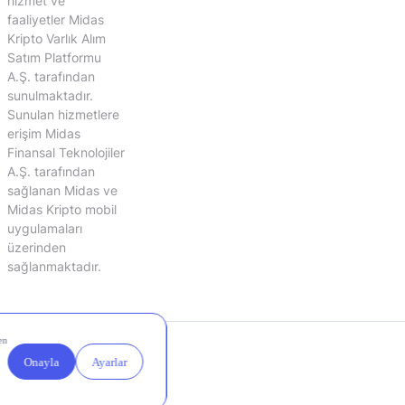
hizmet ve
faaliyetler Midas
Kripto Varlık Alım
Satım Platformu
A.Ş. tarafından
sunulmaktadır.
Sunulan hizmetlere
erişim Midas
Finansal Teknolojiler
A.Ş. tarafından
sağlanan Midas ve
Midas Kripto mobil
uygulamaları
üzerinden
sağlanmaktadır.
Yasal
Çerez
Duyurular
Ayarları