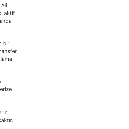
 Ali
 aktif
mında
 bir
ransfer
aklama
a
erize
arın
aktır.