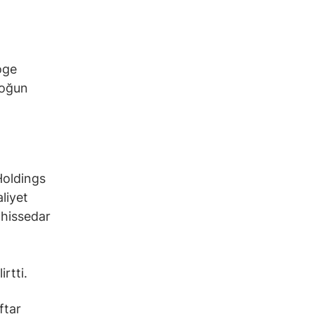
oge
yoğun
Holdings
liyet
 hissedar
rtti.
ftar