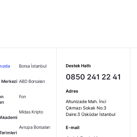
Destek Hattı
mızda
Borsa İstanbul
0850 241 22 41
 Merkezi
ABD Borsaları
Adres
ın
Fon
Altunizade Mah. İnci
arı
Çıkmazı Sokak No:3
Midas Kripto
Daire:3 Üsküdar İstanbul
 Akademi
Avrupa Borsaları
E-mail
Terimleri