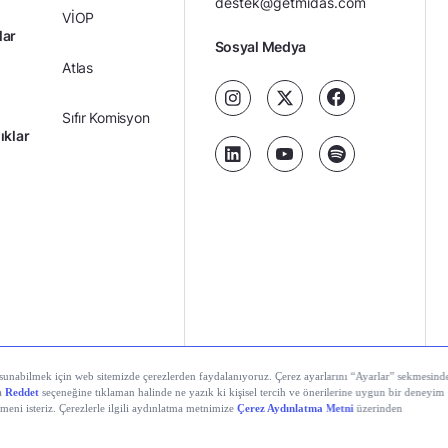
destek@getmidas.com
VİOP
lar
Sosyal Medya
Atlas
Sıfır Komisyon
ıklar
Kredili Yatırım
Ücretler
Kariyer
Kişisel
al Teknolojiler A.Ş. Tüm hakları saklıdır.
Gizlilik
Verilerin
Politikası
Korunması