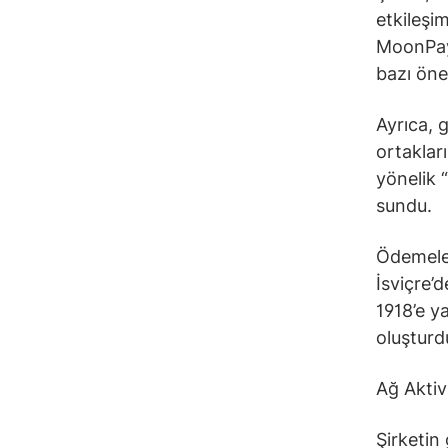
etkileşi
MoonPay 
bazı öne
Ayrıca, 
ortaklar
yönelik 
sundu.
Ödemeler
İsviçre’d
1918’e ya
oluşturd
Ağ Aktiv
Şirketin