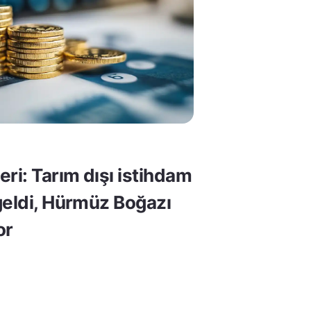
ri: Tarım dışı istihdam
geldi, Hürmüz Boğazı
or