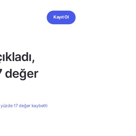
Kayıt Ol
ıkladı,
7 değer
a yüzde 17 değer kaybetti