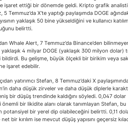
e işaret ettiği bir dönemde geldi. Kripto grafik analisti
, 5 Temmuz’da X’te yaptığı paylaşımda DOGE ağındaki
ısının yaklaşık 50 bine yükseldiğini ve kullanıcı katılı
uğunu belirtti.
an Whale Alert, 7 Temmuz’da Binance’den bilinmeyen
yaklaşık 4 milyar DOGE (yaklaşık 300 milyon dolar) t
i bildirdi. Bu gelişme, büyük ölçekli bir birikim veya s
e işaret edebilir.
çıdan yatırımcı Stefan, 8 Temmuz’daki X paylaşımınd
’in daha düşük zirveler ve daha düşük diplerle karakt
eniş bir düşüş trendinde kaldığını söyledi. 0,047 dolar
i önemli bir likidite alanı olarak tanımlayan Stefan, bu
 potansiyel bir yerel dip olabileceğini belirtti. 0,11 dol
net bir kırılım ise mevcut düşüş yapısını geçersiz kılac