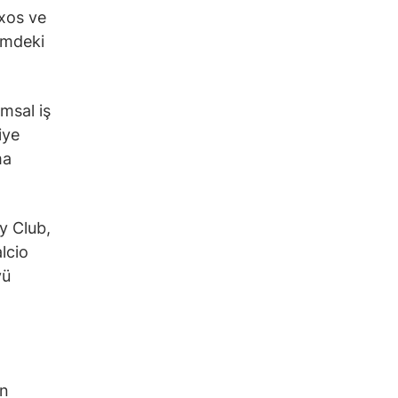
axos ve
emdeki
umsal iş
iye
ma
y Club,
lcio
yü
an