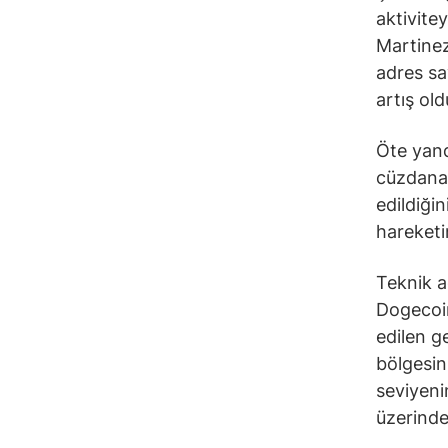
aktivitey
Martinez
adres say
artış old
Öte yand
cüzdana 
edildiğin
hareketin
Teknik a
Dogecoin
edilen g
bölgesin
seviyenin
üzerinde 