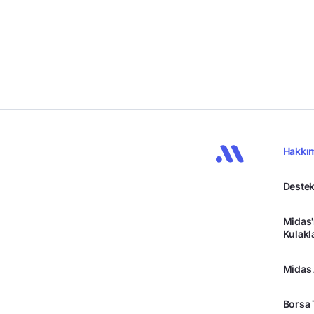
Hakkı
Destek
Midas'
Kulakl
Midas
Borsa 