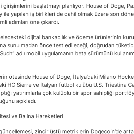
mi girişimlerini başlatmayı planlıyor. House of Doge, P
ile yapılan iş birlikleri de dahil olmak üzere son dön
mli adımları öne çıkardı.
gelecekteki dijital bankacılık ve ödeme ürünlerinin kur
ına sunulmadan önce test edileceği, doğrudan tüketic
“Such” adlı mobil uygulamanın beta sürümünü kullanı
in ötesinde House of Doge, İtalya’daki Milano Hocke
eki HC Sierre ve İtalyan futbol kulübü U.S. Triestina Ca
ptığı yatırımlarla çok kulüplü bir spor sahipliği portfö
uğunu açıkladı.
itesi ve Balina Hareketleri
 güncellemesi, zincir üstü metriklerin Dogecoin’de art