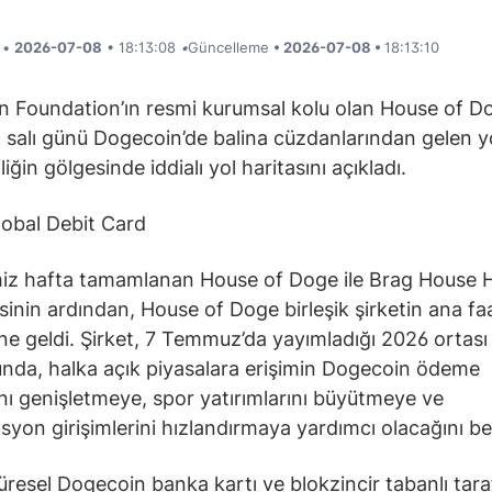
i •
2026-07-08
• 18:13:08
•
Güncelleme
• 2026-07-08 •
18:13:10
 Foundation’ın resmi kurumsal kolu olan House of D
salı günü Dogecoin’de balina cüzdanlarından gelen 
liğin gölgesinde iddialı yol haritasını açıkladı.
obal Debit Card
iz hafta tamamlanan House of Doge ile Brag House 
sinin ardından, House of Doge birleşik şirketin ana faa
ine geldi. Şirket, 7 Temmuz’da yayımladığı 2026 ortası
da, halka açık piyasalara erişimin Dogecoin ödeme
ını genişletmeye, spor yatırımlarını büyütmeye ve
syon girişimlerini hızlandırmaya yardımcı olacağını beli
küresel Dogecoin banka kartı ve blokzincir tabanlı tara