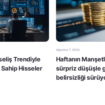
Ağustos 7, 2026
seliş Trendiyle
Haftanın Manşetle
 Sahip Hisseler
sürpriz düşüşle 
belirsizliği sürüy