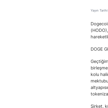
Yayın Tarih
Dogecoin
(HODO), 
hareketli
DOGE Gl
Geçtiğim
birleşme
kolu hal
mektubun
altyapıs
tokeniza
Şirket, 