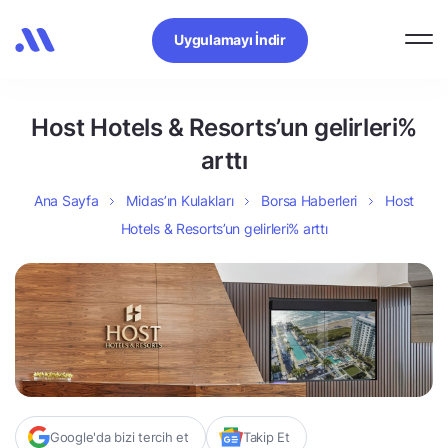
Uygulamayı İndir
Host Hotels & Resorts’un gelirleri%
arttı
Ana Sayfa
Midas’ın Kulakları
Borsa Haberleri
Host
Hotels & Resorts’un gelirleri% arttı
Google'da bizi tercih et
Takip Et