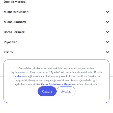
Destek Merkezi
Midas'ın Kulakları
Midas Akademi
Borsa Terimleri
Piyasalar
Kripto
Ayrıcalıklar
Kişisel Verilerin
Gizlilik
Yasal
Çerez
Korunması
Politikası
Duyurular
Ayarları
© 2026 Midas Finansal Teknolojiler A.Ş. Tüm hakları saklıdır.