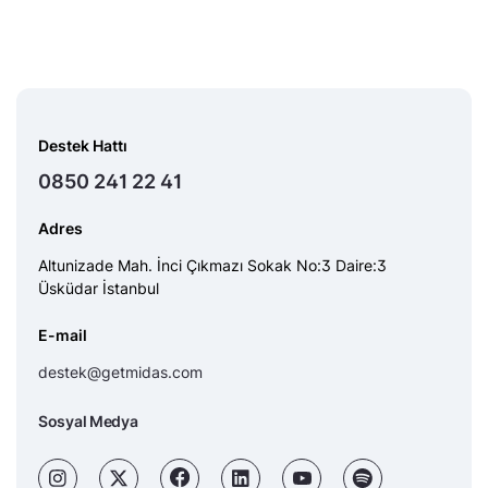
Destek Hattı
0850 241 22 41
Adres
Altunizade Mah. İnci Çıkmazı Sokak No:3 Daire:3
Üsküdar İstanbul
E-mail
destek@getmidas.com
Sosyal Medya