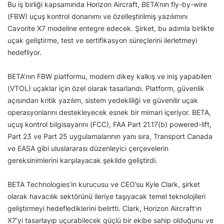
Bu iş birliği kapsamında Horizon Aircraft, BETA’nın fly-by-wire
(FBW) uçuş kontrol donanımı ve özelleştirilmiş yazılımını
Cavorite X7 modeline entegre edecek. Şirket, bu adımla birlikte
uçak geliştirme, test ve sertifikasyon süreçlerini ilerletmeyi
hedefliyor.
BETA’nın FBW platformu, modern dikey kalkış ve iniş yapabilen
(VTOL) uçaklar için özel olarak tasarlandı. Platform, güvenlik
açısından kritik yazılım, sistem yedekliliği ve güvenilir uçak
operasyonlarını destekleyecek esnek bir mimari içeriyor. BETA,
uçuş kontrol bilgisayarını (FCC), FAA Part 21.17(b) powered-lift,
Part 23 ve Part 25 uygulamalarının yanı sıra, Transport Canada
ve EASA gibi uluslararası düzenleyici çerçevelerin
gereksinimlerini karşılayacak şekilde geliştirdi.
BETA Technologies’in kurucusu ve CEO’su Kyle Clark, şirket
olarak havacılık sektörünü ileriye taşıyacak temel teknolojileri
geliştirmeyi hedeflediklerini belirtti. Clark, Horizon Aircraft’ın
X7’yi tasarlayıp uçurabilecek güçlü bir ekibe sahip olduğunu ve