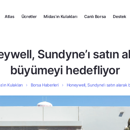
Atlas
Ücretler
Midas’ın Kulakları
Canlı Borsa
Destek
ywell, Sundyne’ı satın a
büyümeyi hedefliyor
s’ın Kulakları
Borsa Haberleri
Honeywell, Sundyne’ı satın alarak 