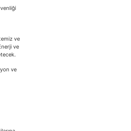
venliği
 temiz ve
Enerji ve
etecek.
syon ve
larına