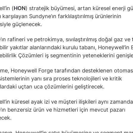
l’in (
HON
) stratejik büyümesi, artan küresel enerji gü
ı karşılayan Sundyne’ın farklılaştırılmış ürünlerinin
iyle güçlenecek.
ın rafineri ve petrokimya, sıvılaştırılmış doğal gaz ve
ilir yakıtlar alanlarındaki kurulu tabanı, Honeywell’in 
ebilirlik Çözümleri iş segmentinin yeteneklerini genişl
eşme, Honeywell Forge tarafından desteklenen otoma
istemlerinin yanı sıra proses teknolojileri ve kritik
ardaki uçtan uca çözümlerini geliştirecek.
l’in küresel ayak izi ve müşteri ilişkileri aynı zamanda
ın benzersiz ürün ve hizmetleri için mevcut pazarı
ecek.
manın, Honeywell’in satış büyümesine ve segment marj