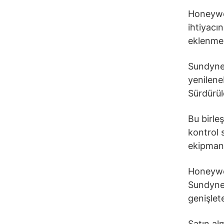
Honeywel
ihtiyacın
eklenmes
Sundyne’
yenileneb
Sürdürül
Bu birl
kontrol s
ekipmanl
Honeywel
Sundyne’
genişlet
Satın al