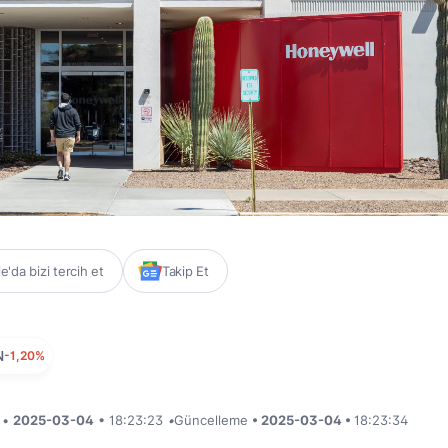
'da bizi tercih et
Takip Et
N
-1,20%
i •
2025-03-04
• 18:23:23
•
Güncelleme
• 2025-03-04 •
18:23:34