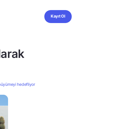
Kayıt Ol
larak
büyümeyi hedefliyor