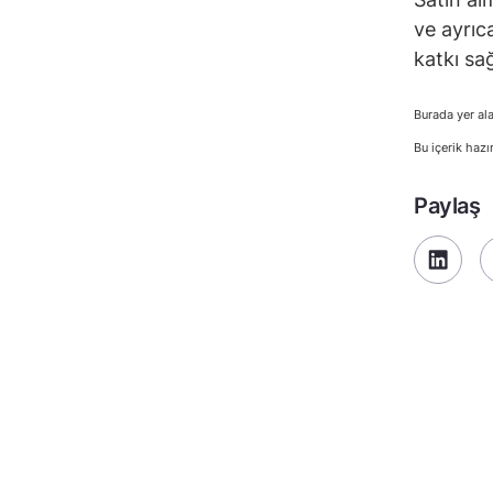
ve ayrıc
katkı sa
Burada yer ala
Bu içerik hazı
Paylaş