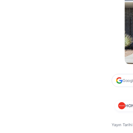
Google
HO
Yayın Tarih