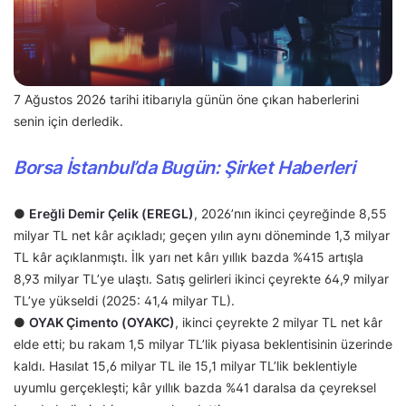
7 Ağustos 2026 tarihi itibarıyla günün öne çıkan haberlerini
senin için derledik.
Borsa İstanbul’da Bugün: Şirket Haberleri
●
Ereğli Demir Çelik (EREGL)
, 2026’nın ikinci çeyreğinde 8,55
milyar TL net kâr açıkladı; geçen yılın aynı döneminde 1,3 milyar
TL kâr açıklanmıştı. İlk yarı net kârı yıllık bazda %415 artışla
8,93 milyar TL’ye ulaştı. Satış gelirleri ikinci çeyrekte 64,9 milyar
TL’ye yükseldi (2025: 41,4 milyar TL).
●
OYAK Çimento (OYAKC)
, ikinci çeyrekte 2 milyar TL net kâr
elde etti; bu rakam 1,5 milyar TL’lik piyasa beklentisinin üzerinde
kaldı. Hasılat 15,6 milyar TL ile 15,1 milyar TL’lik beklentiyle
uyumlu gerçekleşti; kâr yıllık bazda %41 daralsa da çeyreksel