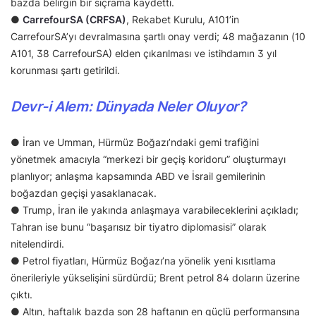
bazda belirgin bir sıçrama kaydetti.
●
CarrefourSA (CRFSA)
, Rekabet Kurulu, A101’in
CarrefourSA’yı devralmasına şartlı onay verdi; 48 mağazanın (10
A101, 38 CarrefourSA) elden çıkarılması ve istihdamın 3 yıl
korunması şartı getirildi.
Devr-i Alem: Dünyada Neler Oluyor?
● İran ve Umman, Hürmüz Boğazı’ndaki gemi trafiğini
yönetmek amacıyla “merkezi bir geçiş koridoru” oluşturmayı
planlıyor; anlaşma kapsamında ABD ve İsrail gemilerinin
boğazdan geçişi yasaklanacak.
● Trump, İran ile yakında anlaşmaya varabileceklerini açıkladı;
Tahran ise bunu “başarısız bir tiyatro diplomasisi” olarak
nitelendirdi.
● Petrol fiyatları, Hürmüz Boğazı’na yönelik yeni kısıtlama
önerileriyle yükselişini sürdürdü; Brent petrol 84 doların üzerine
çıktı.
● Altın, haftalık bazda son 28 haftanın en güçlü performansına