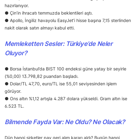
hazırlanıyor.
● Çin’in ihracatı temmuzda beklentileri aştı.
● Apollo, İngiliz havayolu EasyJet’i hisse başına 7,15 sterlinden
nakit olarak satın almayı kabul etti.
Memleketten Sesler: Türkiye’de Neler
Oluyor?
● Borsa İstanbul’da BIST 100 endeksi güne yatay bir seyirle
(%0,00) 13.798,82 puandan başladı.
● Dolar/TL 47,70, euro/TL ise 55,01 seviyesinden işlem
görüyor.
● Ons altın %1,12 artışla 4.287 dolara yükseldi. Gram altın ise
6.523 TL.
Bilmende Fayda Var: Ne Oldu? Ne Olacak?
Dün hangi şirketler pay geri alım kararı aldı? Bugün hangi