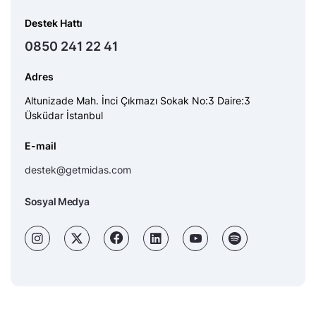
Destek Hattı
0850 241 22 41
Adres
Altunizade Mah. İnci Çıkmazı Sokak No:3 Daire:3
Üsküdar İstanbul
E-mail
destek@getmidas.com
Sosyal Medya