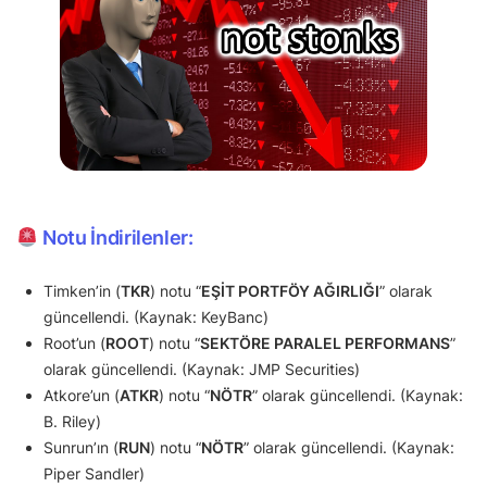
Notu İndirilenler:
Timken’in (
TKR
) notu “
EŞİT PORTFÖY AĞIRLIĞI
” olarak
güncellendi. (Kaynak: KeyBanc)
Root’un (
ROOT
) notu “
SEKTÖRE PARALEL PERFORMANS
”
olarak güncellendi. (Kaynak: JMP Securities)
Atkore’un (
ATKR
) notu “
NÖTR
” olarak güncellendi. (Kaynak:
B. Riley)
Sunrun’ın (
RUN
) notu “
NÖTR
” olarak güncellendi. (Kaynak:
Piper Sandler)