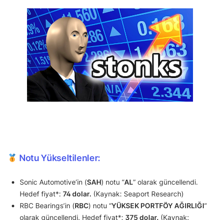
Notu Yükseltilenler:
Sonic Automotive’in (
SAH
) notu “
AL
” olarak güncellendi.
Hedef fiyat*:
74 dolar.
(Kaynak: Seaport Research)
RBC Bearings’in (
RBC
) notu “
YÜKSEK PORTFÖY AĞIRLIĞI
”
olarak güncellendi. Hedef fiyat*:
375 dolar.
(Kaynak: