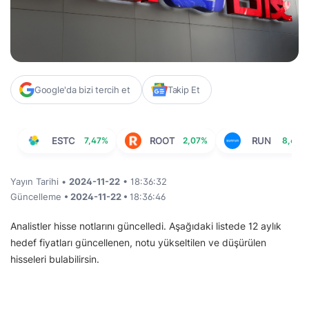
Google'da bizi tercih et
Takip Et
ESTC
7,47%
ROOT
2,07%
RUN
8,69%
Yayın Tarihi •
2024-11-22
• 18:36:32
Güncelleme
• 2024-11-22 •
18:36:46
Analistler hisse notlarını güncelledi. Aşağıdaki listede 12 aylık
hedef fiyatları güncellenen, notu yükseltilen ve düşürülen
hisseleri bulabilirsin.