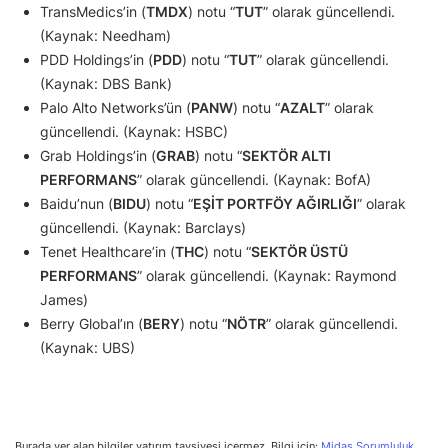
TransMedics’in (
TMDX
) notu “
TUT
” olarak güncellendi.
(Kaynak: Needham)
PDD Holdings’in (
PDD
) notu “
TUT
” olarak güncellendi.
(Kaynak: DBS Bank)
Palo Alto Networks’ün (
PANW
) notu “
AZALT
” olarak
güncellendi. (Kaynak: HSBC)
Grab Holdings’in (
GRAB
) notu “
SEKTÖR ALTI
PERFORMANS
” olarak güncellendi. (Kaynak: BofA)
Baidu’nun (
BIDU
) notu “
EŞİT PORTFÖY AĞIRLIĞI
” olarak
güncellendi. (Kaynak: Barclays)
Tenet Healthcare’in (
THC
) notu “
SEKTÖR ÜSTÜ
PERFORMANS
” olarak güncellendi. (Kaynak: Raymond
James)
Berry Global’ın (
BERY
) notu “
NÖTR
” olarak güncellendi.
(Kaynak: UBS)
Burada yer alan bilgiler yatırım tavsiyesi içermez. Bilgi için:
Midas Sorumluluk