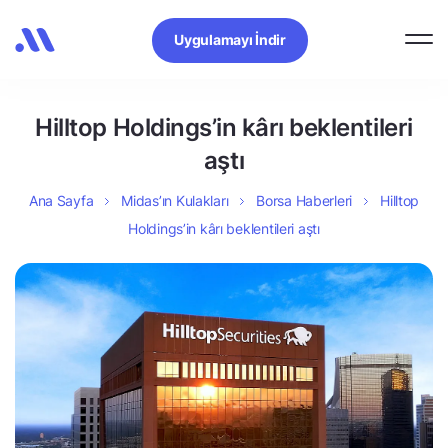
Uygulamayı İndir
Hilltop Holdings’in kârı beklentileri
aştı
Ana Sayfa
Midas’ın Kulakları
Borsa Haberleri
Hilltop
Holdings’in kârı beklentileri aştı