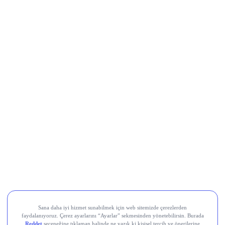
Al Sinyali Veren Hisseler
Koç Holding (KCHOL)
Odine Solutions (ODINE)
Ral Yatırım Holding (RALYH)
Europower Enerji ve Otomasyon (EUPWR)
Kardemir Karabük Demir Çelik Sanayi ve Ticaret (KRDMD)
Aksa Akrilik Kimya Sanayii (AKSA)
Teknik Analiz Nedir?