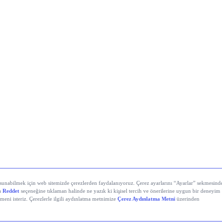
stanbul’da Bugün: Şirket Haberleri
i Demir Çelik (EREGL)