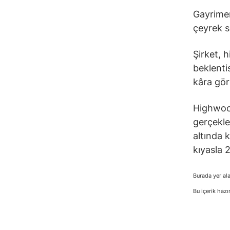
Gayrimen
çeyrek s
Şirket, h
beklenti
kâra gör
Highwood
gerçekle
altında 
kıyasla 
Burada yer ala
Bu içerik hazı