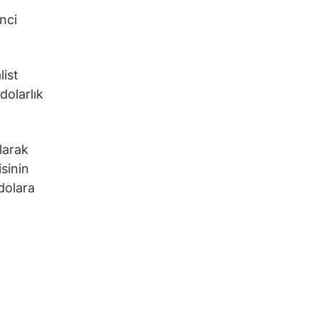
inci
list
dolarlık
larak
sinin
dolara