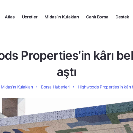
Atlas
Ücretler
Midas’ın Kulakları
Canlı Borsa
Destek
s Properties’in kârı bek
aştı
Midas’ın Kulakları
Borsa Haberleri
Highwoods Properties’in kârı be