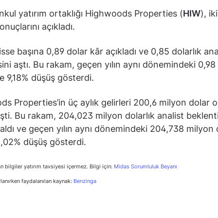
kul yatırım ortaklığı Highwoods Properties (
HIW
), ik
onuçlarını açıkladı.
isse başına 0,89 dolar kâr açıkladı ve 0,85 dolarlık ana
sini aştı. Bu rakam, geçen yılın aynı dönemindeki 0,98 
e 9,18% düşüş gösterdi.
s Properties’in üç aylık gelirleri 200,6 milyon dolar o
şti. Bu rakam, 204,023 milyon dolarlık analist beklenti
kaldı ve geçen yılın aynı dönemindeki 204,738 milyon 
2,02% düşüş gösterdi.
n bilgiler yatırım tavsiyesi içermez. Bilgi için:
Midas Sorumluluk Beyanı
rlanırken faydalanılan kaynak:
Benzinga