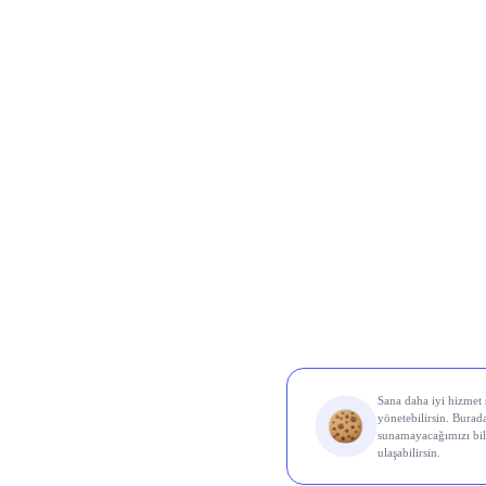
Borsa İ
Ereğl