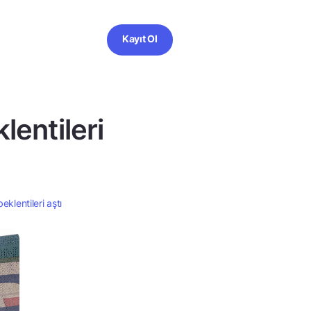
Kayıt Ol
lentileri
klentileri aştı