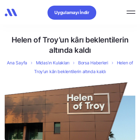
Uygulamayı İndir
Helen of Troy’un kârı beklentilerin
altında kaldı
Ana Sayfa
Midas’ın Kulakları
Borsa Haberleri
Helen of
Troy’un kârı beklentilerin altında kaldı