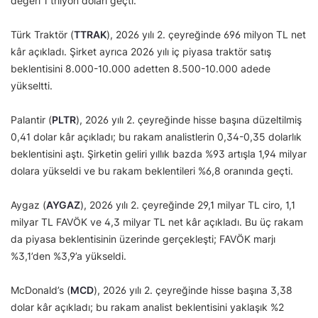
değeri 1 trilyon doları geçti.
Türk Traktör (
TTRAK
), 2026 yılı 2. çeyreğinde 696 milyon TL net
kâr açıkladı. Şirket ayrıca 2026 yılı iç piyasa traktör satış
beklentisini 8.000-10.000 adetten 8.500-10.000 adede
yükseltti.
Palantir (
PLTR
), 2026 yılı 2. çeyreğinde hisse başına düzeltilmiş
0,41 dolar kâr açıkladı; bu rakam analistlerin 0,34-0,35 dolarlık
beklentisini aştı. Şirketin geliri yıllık bazda %93 artışla 1,94 milyar
dolara yükseldi ve bu rakam beklentileri %6,8 oranında geçti.
Aygaz (
AYGAZ
), 2026 yılı 2. çeyreğinde 29,1 milyar TL ciro, 1,1
milyar TL FAVÖK ve 4,3 milyar TL net kâr açıkladı. Bu üç rakam
da piyasa beklentisinin üzerinde gerçekleşti; FAVÖK marjı
%3,1’den %3,9’a yükseldi.
McDonald’s (
MCD
), 2026 yılı 2. çeyreğinde hisse başına 3,38
dolar kâr açıkladı; bu rakam analist beklentisini yaklaşık %2