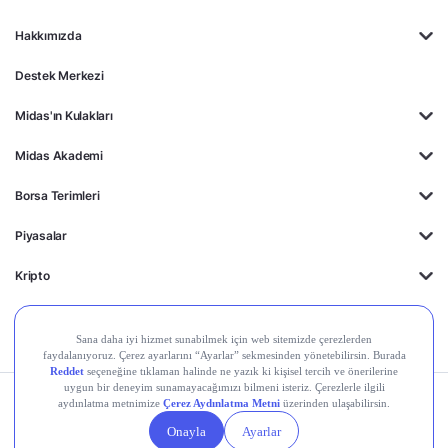
Hakkımızda
Destek Merkezi
Midas'ın Kulakları
Midas Akademi
Borsa Terimleri
Piyasalar
Kripto
Ayrıcalıklar
Kişisel Verilerin
Gizlilik
Yasal
Çerez
Korunması
Politikası
Duyurular
Ayarları