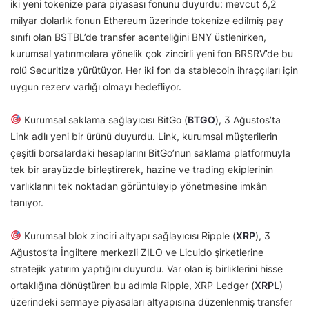
iki yeni tokenize para piyasası fonunu duyurdu: mevcut 6,2
milyar dolarlık fonun Ethereum üzerinde tokenize edilmiş pay
sınıfı olan BSTBL’de transfer acenteliğini BNY üstlenirken,
kurumsal yatırımcılara yönelik çok zincirli yeni fon BRSRV’de bu
rolü Securitize yürütüyor. Her iki fon da stablecoin ihraççıları için
uygun rezerv varlığı olmayı hedefliyor.
Kurumsal saklama sağlayıcısı BitGo (
BTGO
), 3 Ağustos’ta
Link adlı yeni bir ürünü duyurdu. Link, kurumsal müşterilerin
çeşitli borsalardaki hesaplarını BitGo’nun saklama platformuyla
tek bir arayüzde birleştirerek, hazine ve trading ekiplerinin
varlıklarını tek noktadan görüntüleyip yönetmesine imkân
tanıyor.
Kurumsal blok zinciri altyapı sağlayıcısı Ripple (
XRP
), 3
Ağustos’ta İngiltere merkezli ZILO ve Licuido şirketlerine
stratejik yatırım yaptığını duyurdu. Var olan iş birliklerini hisse
ortaklığına dönüştüren bu adımla Ripple, XRP Ledger (
XRPL
)
üzerindeki sermaye piyasaları altyapısına düzenlenmiş transfer