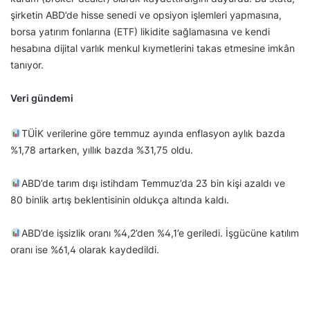
şirketin ABD’de hisse senedi ve opsiyon işlemleri yapmasına,
borsa yatırım fonlarına (ETF) likidite sağlamasına ve kendi
hesabına dijital varlık menkul kıymetlerini takas etmesine imkân
tanıyor.
Veri gündemi
TÜİK verilerine göre temmuz ayında enflasyon aylık bazda
%1,78 artarken, yıllık bazda %31,75 oldu.
ABD’de tarım dışı istihdam Temmuz’da 23 bin kişi azaldı ve
80 binlik artış beklentisinin oldukça altında kaldı.
ABD’de işsizlik oranı %4,2’den %4,1’e geriledi. İşgücüne katılım
oranı ise %61,4 olarak kaydedildi.