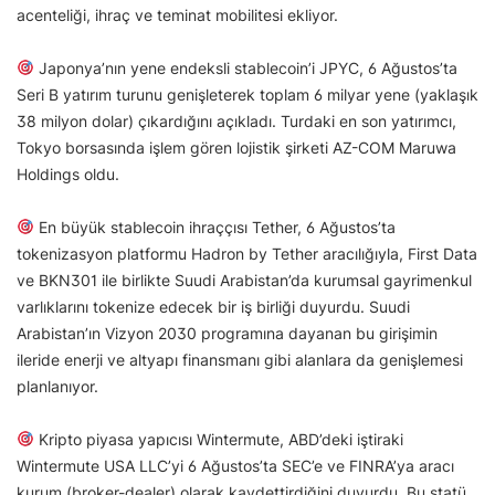
acenteliği, ihraç ve teminat mobilitesi ekliyor.
Japonya’nın yene endeksli stablecoin’i JPYC, 6 Ağustos’ta
Seri B yatırım turunu genişleterek toplam 6 milyar yene (yaklaşık
38 milyon dolar) çıkardığını açıkladı. Turdaki en son yatırımcı,
Tokyo borsasında işlem gören lojistik şirketi AZ-COM Maruwa
Holdings oldu.
En büyük stablecoin ihraççısı Tether, 6 Ağustos’ta
tokenizasyon platformu Hadron by Tether aracılığıyla, First Data
ve BKN301 ile birlikte Suudi Arabistan’da kurumsal gayrimenkul
varlıklarını tokenize edecek bir iş birliği duyurdu. Suudi
Arabistan’ın Vizyon 2030 programına dayanan bu girişimin
ileride enerji ve altyapı finansmanı gibi alanlara da genişlemesi
planlanıyor.
Kripto piyasa yapıcısı Wintermute, ABD’deki iştiraki
Wintermute USA LLC’yi 6 Ağustos’ta SEC’e ve FINRA’ya aracı
kurum (broker-dealer) olarak kaydettirdiğini duyurdu. Bu statü,