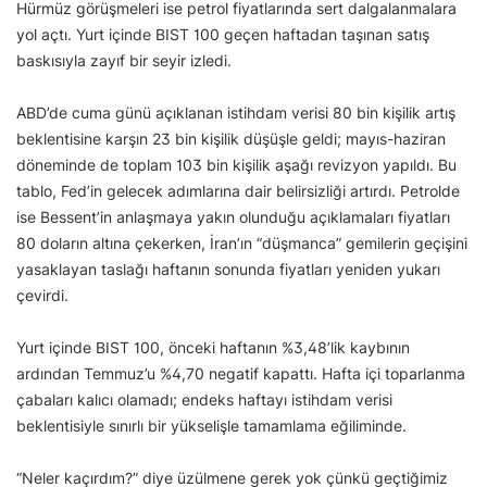
Hürmüz görüşmeleri ise petrol fiyatlarında sert dalgalanmalara
yol açtı. Yurt içinde BIST 100 geçen haftadan taşınan satış
baskısıyla zayıf bir seyir izledi.
ABD’de cuma günü açıklanan istihdam verisi 80 bin kişilik artış
beklentisine karşın 23 bin kişilik düşüşle geldi; mayıs-haziran
döneminde de toplam 103 bin kişilik aşağı revizyon yapıldı. Bu
tablo, Fed’in gelecek adımlarına dair belirsizliği artırdı. Petrolde
ise Bessent’in anlaşmaya yakın olunduğu açıklamaları fiyatları
80 doların altına çekerken, İran’ın “düşmanca” gemilerin geçişini
yasaklayan taslağı haftanın sonunda fiyatları yeniden yukarı
çevirdi.
Yurt içinde BIST 100, önceki haftanın %3,48’lik kaybının
ardından Temmuz’u %4,70 negatif kapattı. Hafta içi toparlanma
çabaları kalıcı olamadı; endeks haftayı istihdam verisi
beklentisiyle sınırlı bir yükselişle tamamlama eğiliminde.
“Neler kaçırdım?” diye üzülmene gerek yok çünkü geçtiğimiz