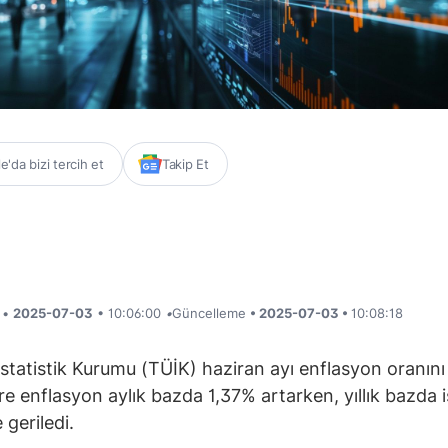
'da bizi tercih et
Takip Et
i •
2025-07-03
• 10:06:00
•
Güncelleme
• 2025-07-03 •
10:08:18
İstatistik Kurumu (TÜİK) haziran ayı enflasyon oranını 
e enflasyon aylık bazda 1,37% artarken, yıllık bazda 
 geriledi.