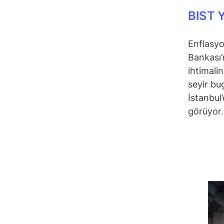
BIST Y
Enflasyo
Bankası’
ihtimali
seyir bu
İstanbul
görüyor.