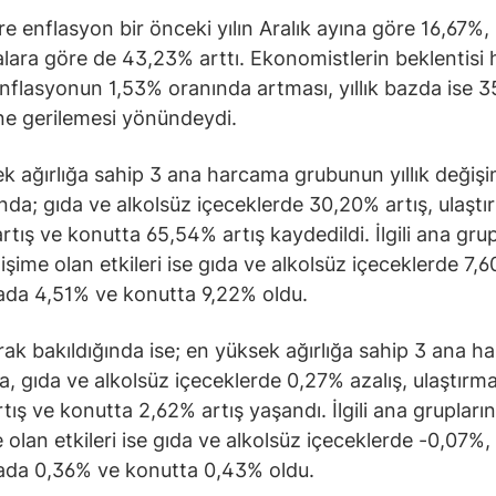
e enflasyon bir önceki yılın Aralık ayına göre 16,67%, 
lara göre de 43,23% arttı. Ekonomistlerin beklentisi 
nflasyonun 1,53% oranında artması, yıllık bazda ise 
ne gerilemesi yönündeydi.
k ağırlığa sahip 3 ana harcama grubunun yıllık değişi
ında; gıda ve alkolsüz içeceklerde 30,20% artış, ulaşt
rtış ve konutta 65,54% artış kaydedildi. İlgili ana grup
ğişime olan etkileri ise gıda ve alkolsüz içeceklerde 7,
ada 4,51% ve konutta 9,22% oldu.
arak bakıldığında ise; en yüksek ağırlığa sahip 3 ana 
, gıda ve alkolsüz içeceklerde 0,27% azalış, ulaştırm
tış ve konutta 2,62% artış yaşandı. İlgili ana grupların
 olan etkileri ise gıda ve alkolsüz içeceklerde -0,07%,
ada 0,36% ve konutta 0,43% oldu.