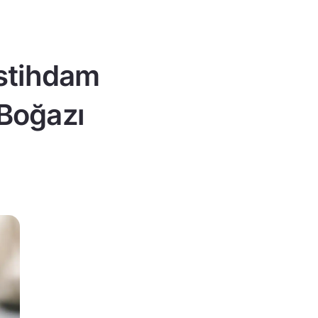
istihdam
 Boğazı