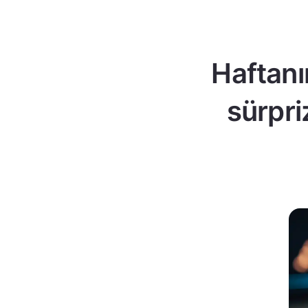
Haftanı
sürpri