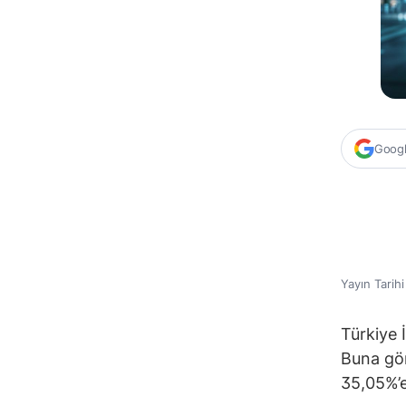
Google
Yayın Tarih
Türkiye 
Buna gör
35,05%’e