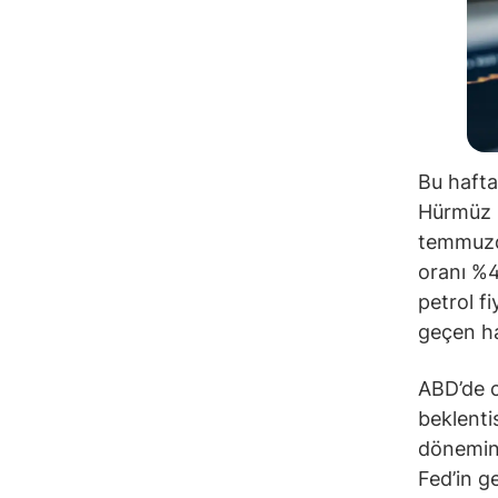
Bu hafta
Hürmüz B
temmuzda
oranı %4
petrol f
geçen haf
ABD’de c
beklenti
dönemind
Fed’in ge