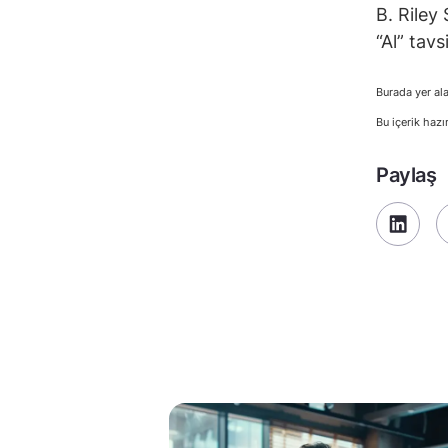
B. Riley
“Al” tavs
Burada yer ala
Bu içerik hazı
Paylaş