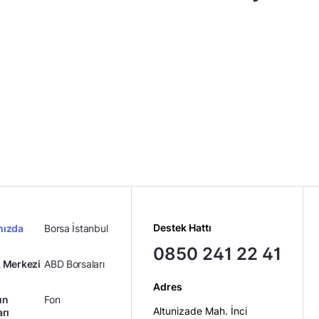
Destek Hattı
mızda
Borsa İstanbul
0850 241 22 41
 Merkezi
ABD Borsaları
Adres
ın
Fon
Altunizade Mah. İnci
arı