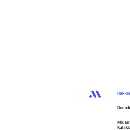
Hakkı
Destek
Midas'
Kulakl