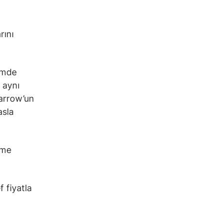
rını
emde
 aynı
Harrow’un
asla
rme
 fiyatla