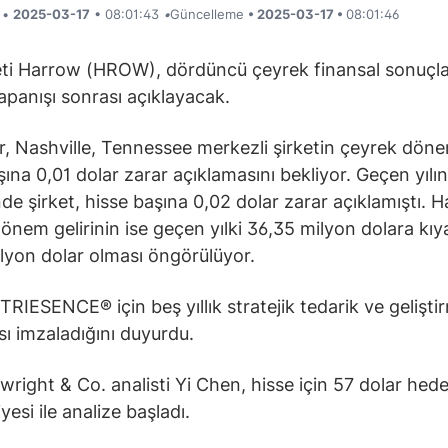
i •
2025-03-17
• 08:01:43
•
Güncelleme
• 2025-03-17 •
08:01:46
keti Harrow (HROW), dördüncü çeyrek finansal sonuçla
apanışı sonrası açıklayacak.
er, Nashville, Tennessee merkezli şirketin çeyrek dön
şına 0,01 dolar zarar açıklamasını bekliyor. Geçen yılın
e şirket, hisse başına 0,02 dolar zarar açıklamıştı. 
önem gelirinin ise geçen yılki 36,35 milyon dolara kıy
lyon dolar olması öngörülüyor.
TRIESENCE® için beş yıllık stratejik tedarik ve gelişti
ı imzaladığını duyurdu.
right & Co. analisti Yi Chen, hisse için 57 dolar hedef
iyesi ile analize başladı.