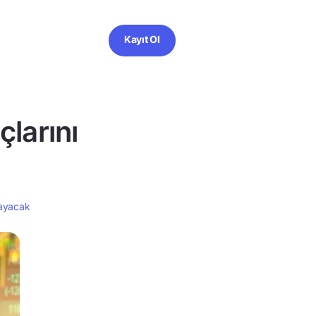
Kayıt Ol
larını
layacak