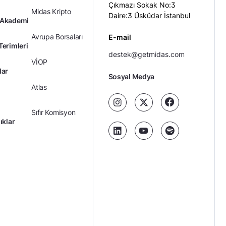
Çıkmazı Sokak No:3
Midas Kripto
Daire:3 Üsküdar İstanbul
 Akademi
Avrupa Borsaları
E-mail
Terimleri
destek@getmidas.com
VİOP
lar
Sosyal Medya
Atlas
Sıfır Komisyon
ıklar
Kredili Yatırım
Ücretler
Kariyer