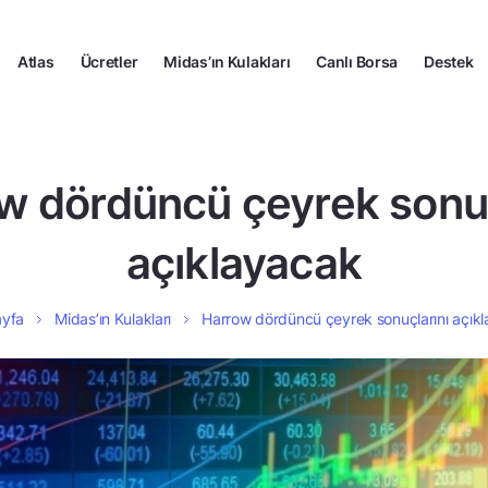
Atlas
Ücretler
Midas’ın Kulakları
Canlı Borsa
Destek
w dördüncü çeyrek sonuç
açıklayacak
ayfa
Midas’ın Kulakları
Harrow dördüncü çeyrek sonuçlarını açık