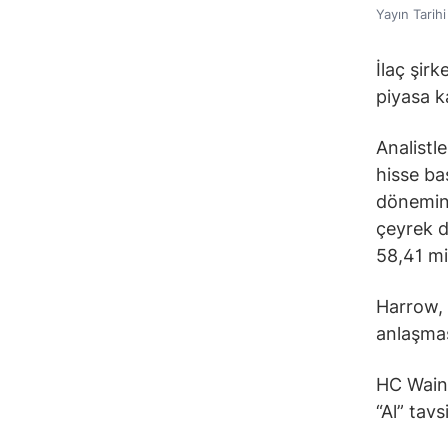
Yayın Tarih
İlaç şir
piyasa k
Analistl
hisse ba
dönemind
çeyrek d
58,41 mi
Harrow, 
anlaşmas
HC Wainw
“Al” tavs