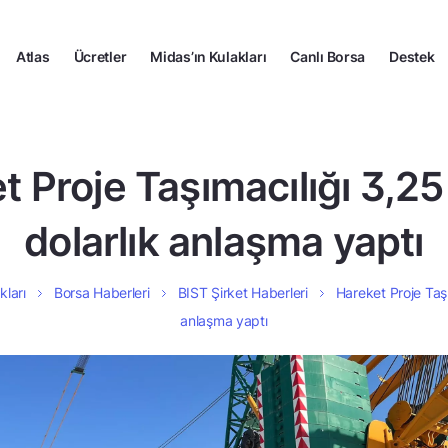
Atlas
Ücretler
Midas’ın Kulakları
Canlı Borsa
Destek
t Proje Taşımacılığı 3,25
dolarlık anlaşma yaptı
kları
Borsa Haberleri
BIST Şirket Haberleri
Hareket Proje Taşı
anlaşma yaptı