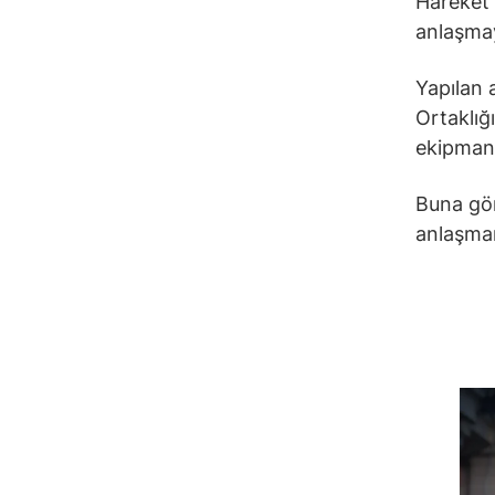
Hareket 
anlaşmay
Yapılan 
Ortaklığ
ekipman 
Buna gö
anlaşman