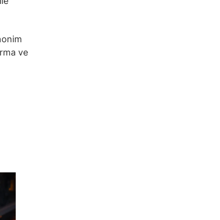
ile
Anonim
ırma ve