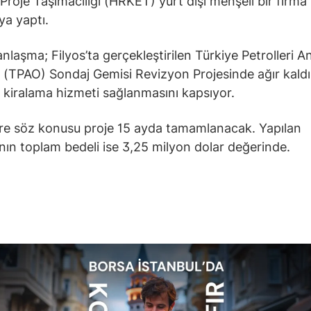
Proje Taşımacılığı (HRKET) yurt dışı menşeli bir firma 
a yaptı.
anlaşma; Filyos’ta gerçekleştirilen Türkiye Petrolleri 
ı (TPAO) Sondaj Gemisi Revizyon Projesinde ağır kald
kiralama hizmeti sağlanmasını kapsıyor.
re söz konusu proje 15 ayda tamamlanacak. Yapılan
ın toplam bedeli ise 3,25 milyon dolar değerinde.