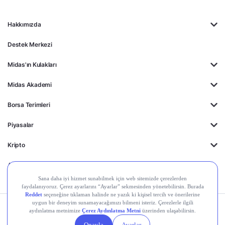
Hakkımızda
Destek Merkezi
Midas'ın Kulakları
Midas Akademi
Borsa Terimleri
Piyasalar
Kripto
Ayrıcalıklar
Kişisel Verilerin
Gizlilik
Yasal
Çerez
Korunması
Politikası
Duyurular
Ayarları