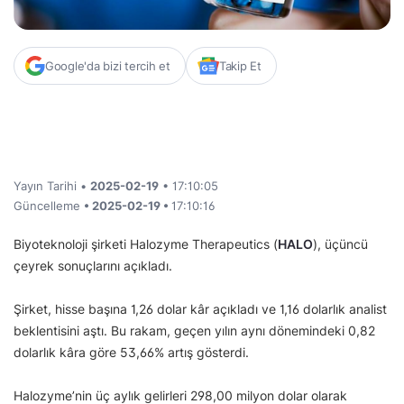
Google'da bizi tercih et
Takip Et
Yayın Tarihi •
2025-02-19
• 17:10:05
Güncelleme
• 2025-02-19 •
17:10:16
Biyoteknoloji şirketi Halozyme Therapeutics (
HALO
), üçüncü
çeyrek sonuçlarını açıkladı.
Şirket, hisse başına 1,26 dolar kâr açıkladı ve 1,16 dolarlık analist
beklentisini aştı. Bu rakam, geçen yılın aynı dönemindeki 0,82
dolarlık kâra göre 53,66% artış gösterdi.
Halozyme’nin üç aylık gelirleri 298,00 milyon dolar olarak