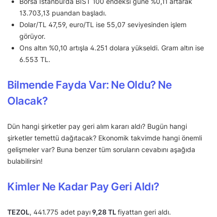
Borsa İstanbul’da BIST 100 endeksi güne %0,11 artarak
13.703,13 puandan başladı.
Dolar/TL 47,59, euro/TL ise 55,07 seviyesinden işlem
görüyor.
Ons altın %0,10 artışla 4.251 dolara yükseldi. Gram altın ise
6.553 TL.
Bilmende Fayda Var: Ne Oldu? Ne
Olacak?
Dün hangi şirketler pay geri alım kararı aldı? Bugün hangi
şirketler temettü dağıtacak? Ekonomik takvimde hangi önemli
gelişmeler var? Buna benzer tüm soruların cevabını aşağıda
bulabilirsin!
Kimler Ne Kadar Pay Geri Aldı?
TEZOL
, 441.775 adet payı
9,28 TL
fiyattan geri aldı.