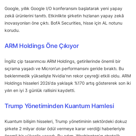
Google, yıllık Google I/O konferansını başlatarak yeni yapay
zekâ ürünlerini tanıttı. Etkinlikte şirketin hızlanan yapay zekâ
inovasyonları öne çıktı. BofA Securities, hisse için AL notunu
korudu.
ARM Holdings Öne Çıkıyor
İngiliz çip tasarımcısı ARM Holdings, getirilerinde önemli bir
sıçrama yaşadı ve Micron’un performansını geride bıraktı. Bu
beklenmedik yükselişte Nvidia’nın rekor çeyreği etkili oldu. ARM
Holdings hisseleri 2026’da yaklaşık %170 artış göstererek son iki
yılın en iyi 3 günlük rallisini kaydetti.
Trump Yönetiminden Kuantum Hamlesi
Kuantum bilişim hisseleri, Trump yönetiminin sektördeki dokuz
şirkete 2 milyar dolar ödül vermeye karar verdiği haberleriyle
önemli bir yükseliş yaşadı. Bu adım, Washington’ın stratejik