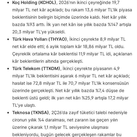
Koç Holding (KCHOL)
, 2026’nın ikinci çeyreğinde 19,7
milyar TL net kâr açıkladı; bu rakam 13,6 milyar TL’lik piyasa
beklentisinin belirgin biçimde üzerinde kaldı. Net kâr yıllık
bazda %93 arttı. İlk yarı net kârı ise yıllık bazda %147 artışla
20,3 milyar TL’ye yükseldi.
Türk Hava Yolları (THYAO)
, İkinci çeyrekte 8,9 milyar TL
net kâr elde etti; 6 aylık toplam kâr 18,86 milyar TL oldu.
Çeyreklik ortalama kâr beklentisi 11,9 milyar TL idi, açıklanan
kâr beklentilerin altında gerçekleşti.
Türk Telekom (TTKOM)
, İkinci çeyrekte piyasanın 4,9
milyar TL’lik beklentisini aşarak 6 milyar TL net kâr açıkladı;
hasılat ise 72,8 milyar TL ile 70,7 milyar TL’lik konsensüsün
üzerinde gerçekleşti. Net kâr yıllık bazda %7,4 düşse de
beklenti üstü geldi; ilk yarı net kârı %25,9 artışla 17,2 milyar
TL’ye ulaştı.
Teknosa (TKNSA)
, 2Ç26’da zayıf tüketici talebi nedeniyle
cironun yıllık %4 daralması, net zararın ise geçen yılın
üzerine çıkarak 1,1 milyar TL seviyesine ulaşması
bekleniyordu, bugün gelecek gerçekleşen rakamlar bu