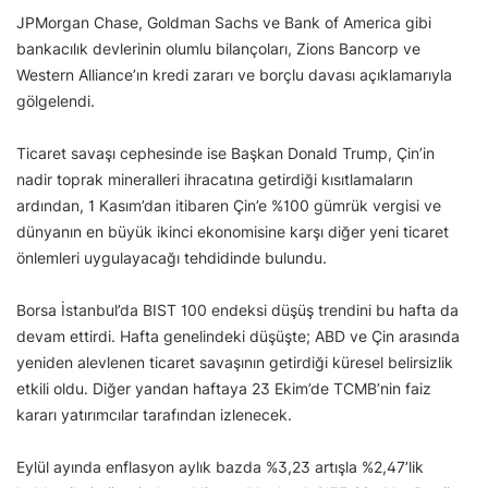
JPMorgan Chase, Goldman Sachs ve Bank of America gibi
bankacılık devlerinin olumlu bilançoları, Zions Bancorp ve
Western Alliance’ın kredi zararı ve borçlu davası açıklamarıyla
gölgelendi.
Ticaret savaşı cephesinde ise Başkan Donald Trump, Çin’in
nadir toprak mineralleri ihracatına getirdiği kısıtlamaların
ardından, 1 Kasım’dan itibaren Çin’e %100 gümrük vergisi ve
dünyanın en büyük ikinci ekonomisine karşı diğer yeni ticaret
önlemleri uygulayacağı tehdidinde bulundu.
Borsa İstanbul’da BIST 100 endeksi düşüş trendini bu hafta da
devam ettirdi. Hafta genelindeki düşüşte; ABD ve Çin arasında
yeniden alevlenen ticaret savaşının getirdiği küresel belirsizlik
etkili oldu. Diğer yandan haftaya 23 Ekim’de TCMB’nin faiz
kararı yatırımcılar tarafından izlenecek.
Eylül ayında enflasyon aylık bazda %3,23 artışla %2,47’lik