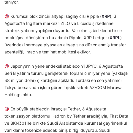
tanıyor.
Kurumsal blok zinciri altyapı sağlayıcısı Ripple (
XRP
), 3
Ağustos’ta İngiltere merkezli ZILO ve Licuido şirketlerine
stratejik yatırım yaptığını duyurdu. Var olan iş birliklerini hisse
ortaklığına dönüştüren bu adımla Ripple, XRP Ledger (
XRPL
)
üzerindeki sermaye piyasaları altyapısına düzenlenmiş transfer
acenteliği, ihraç ve teminat mobilitesi ekliyor.
Japonya’nın yene endeksli stablecoin’i JPYC, 6 Ağustos’ta
Seri B yatırım turunu genişleterek toplam 6 milyar yene (yaklaşık
38 milyon dolar) çıkardığını açıkladı. Turdaki en son yatırımcı,
Tokyo borsasında işlem gören lojistik şirketi AZ-COM Maruwa
Holdings oldu.
En büyük stablecoin ihraççısı Tether, 6 Ağustos’ta
tokenizasyon platformu Hadron by Tether aracılığıyla, First Data
ve BKN301 ile birlikte Suudi Arabistan’da kurumsal gayrimenkul
varlıklarını tokenize edecek bir iş birliği duyurdu. Suudi