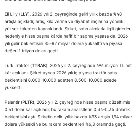
Eli Lilly (
LLY
), 2026 yılı 2. çeyreğinde geliri yıllık bazda %48
artışla açıkladı; artış, kilo verme ve diyabet ilaçlarına yönelik
yüksek talepten kaynaklandı. Şirket, satın alımlarla ilgili giderler
nedeniyle hisse başına kârda hafif bir sapma yaşasa da, 2026
yılı gelir beklentisini 85-87 milyar dolara yükseltti ve piyasa
değeri 1 trilyon doları geçti.
Türk Traktör (
TTRAK
), 2026 yılı 2. çeyreğinde 696 milyon TL net
kâr açıkladı. Şirket ayrıca 2026 yılı iç piyasa traktör satış
beklentisini 8.000-10.000 adetten 8.500-10.000 adede
yükseltti.
Palantir (
PLTR
), 2026 yılı 2. çeyreğinde hisse başına düzeltilmiş
0,41 dolar kâr açıkladı; bu rakam analistlerin 0,34-0,35 dolarlık
beklentisini aştı. Şirketin geliri yıllık bazda %93 artışla 1,94 milyar
dolara yükseldi ve bu rakam beklentileri %6,8 oranında geçti.