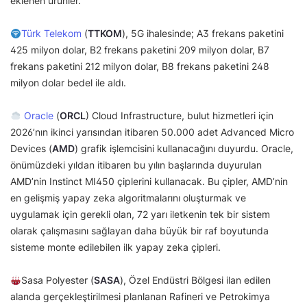
eklenen ürünler.
Türk Telekom
(
TTKOM
), 5G ihalesinde; A3 frekans paketini
425 milyon dolar, B2 frekans paketini 209 milyon dolar, B7
frekans paketini 212 milyon dolar, B8 frekans paketini 248
milyon dolar bedel ile aldı.
Oracle
(
ORCL
) Cloud Infrastructure, bulut hizmetleri için
2026’nın ikinci yarısından itibaren 50.000 adet Advanced Micro
Devices (
AMD
) grafik işlemcisini kullanacağını duyurdu. Oracle,
önümüzdeki yıldan itibaren bu yılın başlarında duyurulan
AMD’nin Instinct MI450 çiplerini kullanacak. Bu çipler, AMD’nin
en gelişmiş yapay zeka algoritmalarını oluşturmak ve
uygulamak için gerekli olan, 72 yarı iletkenin tek bir sistem
olarak çalışmasını sağlayan daha büyük bir raf boyutunda
sisteme monte edilebilen ilk yapay zeka çipleri.
Sasa Polyester (
SASA
), Özel Endüstri Bölgesi ilan edilen
alanda gerçekleştirilmesi planlanan Rafineri ve Petrokimya