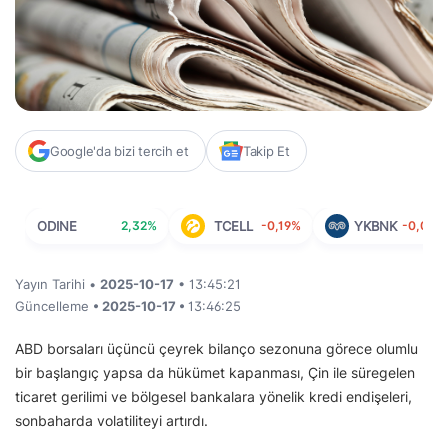
Google'da bizi tercih et
Takip Et
ODINE
2,32%
TCELL
-0,19%
YKBNK
-0,06%
Yayın Tarihi •
2025-10-17
• 13:45:21
Güncelleme
• 2025-10-17 •
13:46:25
ABD borsaları üçüncü çeyrek bilanço sezonuna görece olumlu
bir başlangıç yapsa da hükümet kapanması, Çin ile süregelen
ticaret gerilimi ve bölgesel bankalara yönelik kredi endişeleri,
sonbaharda volatiliteyi artırdı.