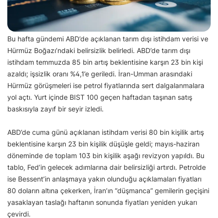
Bu hafta gündemi ABD’de açıklanan tarım dışı istihdam verisi ve
Hürmüz Boğazı’ndaki belirsizlik belirledi. ABD’de tarım dışı
istihdam temmuzda 85 bin artış beklentisine karşın 23 bin kişi
azaldı; işsizlik oranı %4,1’e geriledi. İran-Umman arasındaki
Hürmüz görüşmeleri ise petrol fiyatlarında sert dalgalanmalara
yol açtı. Yurt içinde BIST 100 geçen haftadan taşınan satış
baskısıyla zayıf bir seyir izledi.
ABD’de cuma günü açıklanan istihdam verisi 80 bin kişilik artış
beklentisine karşın 23 bin kişilik düşüşle geldi; mayıs-haziran
döneminde de toplam 103 bin kişilik aşağı revizyon yapıldı. Bu
tablo, Fed’in gelecek adımlarına dair belirsizliği artırdı. Petrolde
ise Bessent’in anlaşmaya yakın olunduğu açıklamaları fiyatları
80 doların altına çekerken, İran’ın “düşmanca” gemilerin geçişini
yasaklayan taslağı haftanın sonunda fiyatları yeniden yukarı
çevirdi.