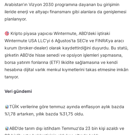
Arabistan’ın Vizyon 2030 programına dayanan bu girişimin
ileride enerji ve altyapı finansmanı gibi alanlara da genişlemesi
planlanıyor.
Kripto piyasa yapıcısı Wintermute, ABD’deki iştiraki
Wintermute USA LLC’yi 6 Ağustos’ta SEC’e ve FINRA’ya aracı
kurum (broker-dealer) olarak kaydettirdiğini duyurdu. Bu statü,
şirketin ABD’de hisse senedi ve opsiyon işlemleri yapmasına,
borsa yatırım fonlarına (ETF) likidite sağlamasına ve kendi
hesabına dijital varlık menkul kıymetlerini takas etmesine imkân
tanıyor.
Veri gündemi
TÜİK verilerine göre temmuz ayında enflasyon aylık bazda
%1,78 artarken, yıllık bazda %31,75 oldu.
ABD’de tarım dışı istihdam Temmuz’da 23 bin kişi azaldı ve