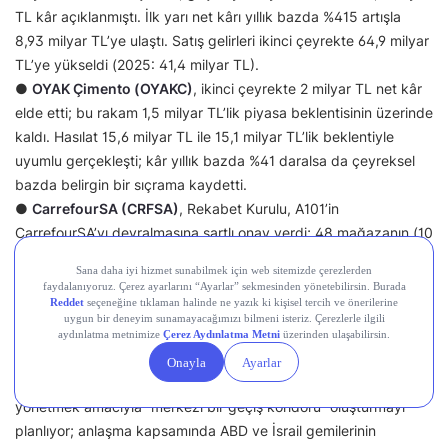
TL kâr açıklanmıştı. İlk yarı net kârı yıllık bazda %415 artışla
8,93 milyar TL’ye ulaştı. Satış gelirleri ikinci çeyrekte 64,9 milyar
TL’ye yükseldi (2025: 41,4 milyar TL).
●
OYAK Çimento (OYAKC)
, ikinci çeyrekte 2 milyar TL net kâr
elde etti; bu rakam 1,5 milyar TL’lik piyasa beklentisinin üzerinde
kaldı. Hasılat 15,6 milyar TL ile 15,1 milyar TL’lik beklentiyle
uyumlu gerçekleşti; kâr yıllık bazda %41 daralsa da çeyreksel
bazda belirgin bir sıçrama kaydetti.
●
CarrefourSA (CRFSA)
, Rekabet Kurulu, A101’in
CarrefourSA’yı devralmasına şartlı onay verdi; 48 mağazanın (10
A101, 38 CarrefourSA) elden çıkarılması ve istihdamın 3 yıl
korunması şartı getirildi.
Devr-i Alem: Dünyada Neler Oluyor?
● İran ve Umman, Hürmüz Boğazı’ndaki gemi trafiğini
yönetmek amacıyla “merkezi bir geçiş koridoru” oluşturmayı
planlıyor; anlaşma kapsamında ABD ve İsrail gemilerinin