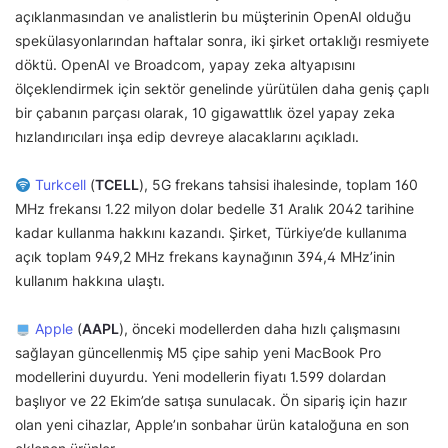
açıklanmasından ve analistlerin bu müşterinin OpenAI olduğu
spekülasyonlarından haftalar sonra, iki şirket ortaklığı resmiyete
döktü. OpenAI ve Broadcom, yapay zeka altyapısını
ölçeklendirmek için sektör genelinde yürütülen daha geniş çaplı
bir çabanın parçası olarak, 10 gigawattlık özel yapay zeka
hızlandırıcıları inşa edip devreye alacaklarını açıkladı.
Turkcell
(
TCELL
), 5G frekans tahsisi ihalesinde, toplam 160
MHz frekansı 1.22 milyon dolar bedelle 31 Aralık 2042 tarihine
kadar kullanma hakkını kazandı. Şirket, Türkiye’de kullanıma
açık toplam 949,2 MHz frekans kaynağının 394,4 MHz’inin
kullanım hakkına ulaştı.
Apple
(
AAPL
), önceki modellerden daha hızlı çalışmasını
sağlayan güncellenmiş M5 çipe sahip yeni MacBook Pro
modellerini duyurdu. Yeni modellerin fiyatı 1.599 dolardan
başlıyor ve 22 Ekim’de satışa sunulacak. Ön sipariş için hazır
olan yeni cihazlar, Apple’ın sonbahar ürün kataloğuna en son