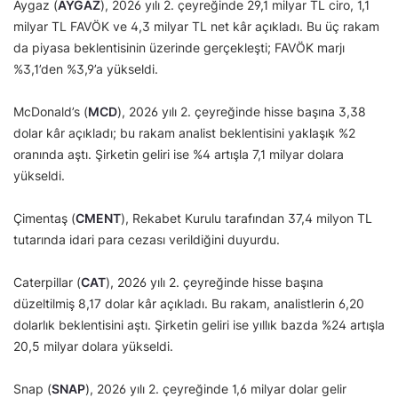
Aygaz (
AYGAZ
), 2026 yılı 2. çeyreğinde 29,1 milyar TL ciro, 1,1
milyar TL FAVÖK ve 4,3 milyar TL net kâr açıkladı. Bu üç rakam
da piyasa beklentisinin üzerinde gerçekleşti; FAVÖK marjı
%3,1’den %3,9’a yükseldi.
McDonald’s (
MCD
), 2026 yılı 2. çeyreğinde hisse başına 3,38
dolar kâr açıkladı; bu rakam analist beklentisini yaklaşık %2
oranında aştı. Şirketin geliri ise %4 artışla 7,1 milyar dolara
yükseldi.
Çimentaş (
CMENT
), Rekabet Kurulu tarafından 37,4 milyon TL
tutarında idari para cezası verildiğini duyurdu.
Caterpillar (
CAT
), 2026 yılı 2. çeyreğinde hisse başına
düzeltilmiş 8,17 dolar kâr açıkladı. Bu rakam, analistlerin 6,20
dolarlık beklentisini aştı. Şirketin geliri ise yıllık bazda %24 artışla
20,5 milyar dolara yükseldi.
Snap (
SNAP
), 2026 yılı 2. çeyreğinde 1,6 milyar dolar gelir