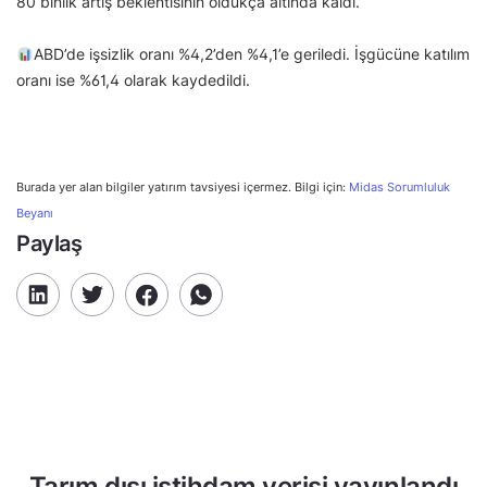
80 binlik artış beklentisinin oldukça altında kaldı.
ABD’de işsizlik oranı %4,2’den %4,1’e geriledi. İşgücüne katılım
oranı ise %61,4 olarak kaydedildi.
Burada yer alan bilgiler yatırım tavsiyesi içermez. Bilgi için:
Midas Sorumluluk
Beyanı
Paylaş
Tarım dışı istihdam verisi yayınlandı