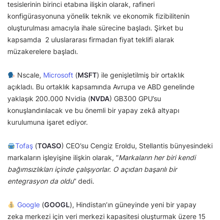
tesislerinin birinci etabına ilişkin olarak, rafineri
konfigürasyonuna yönelik teknik ve ekonomik fizibilitenin
oluşturulması amacıyla ihale sürecine başladı. Şirket bu
kapsamda 2 uluslararası firmadan fiyat teklifi alarak
müzakerelere başladı.
Nscale,
Microsoft
(
MSFT
) ile genişletilmiş bir ortaklık
açıkladı. Bu ortaklık kapsamında Avrupa ve ABD genelinde
yaklaşık 200.000 Nvidia (
NVDA
) GB300 GPU’su
konuşlandırılacak ve bu önemli bir yapay zekâ altyapı
kurulumuna işaret ediyor.
Tofaş
(
TOASO
) CEO’su Cengiz Eroldu, Stellantis bünyesindeki
markaların işleyişine ilişkin olarak, “
Markaların her biri kendi
bağımsızlıkları içinde çalışıyorlar. O açıdan başarılı bir
entegrasyon da oldu
” dedi.
Google
(
GOOGL
), Hindistan’ın güneyinde yeni bir yapay
zeka merkezi için veri merkezi kapasitesi oluşturmak üzere 15