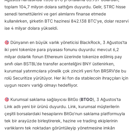
toplam 104,7 milyon dolara sattığını duyurdu. Gelir, STRC hisse
senedi temettülerini ve geri alımlarını finanse etmede
kullanılırken, şirketin BTC hazinesi 842.138 BTC’ye, dolar rezervi
ise 4 milyar dolara yükseldi.
Dünyanın en büyük varlık yöneticisi BlackRock, 3 Ağustos’ta
iki yeni tokenize para piyasası fonunu duyurdu: mevcut 6,2
milyar dolarlık fonun Ethereum üzerinde tokenize edilmiş pay
sınıfı olan BSTBL’de transfer acenteliğini BNY üstlenirken,
kurumsal yatırımcılara yönelik çok zincirli yeni fon BRSRV’de bu
rolü Securitize yürütüyor. Her iki fon da stablecoin ihraççıları için
uygun rezerv varlığı olmayı hedefliyor.
Kurumsal saklama sağlayıcısı BitGo (
BTGO
), 3 Ağustos’ta
Link adlı yeni bir ürünü duyurdu. Link, kurumsal müşterilerin
çeşitli borsalardaki hesaplarını BitGo’nun saklama platformuyla
tek bir arayüzde birleştirerek, hazine ve trading ekiplerinin
varlıklarını tek noktadan görüntüleyip yönetmesine imkân