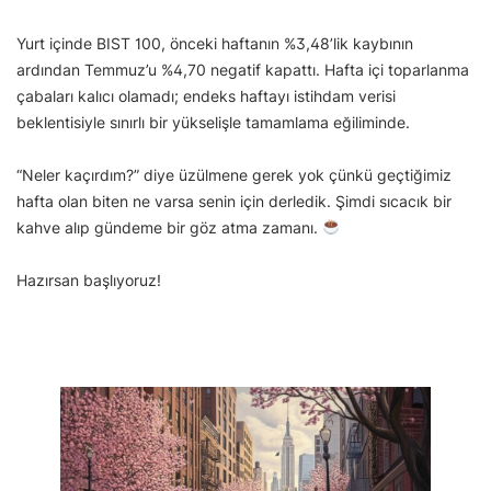
Yurt içinde BIST 100, önceki haftanın %3,48’lik kaybının
ardından Temmuz’u %4,70 negatif kapattı. Hafta içi toparlanma
çabaları kalıcı olamadı; endeks haftayı istihdam verisi
beklentisiyle sınırlı bir yükselişle tamamlama eğiliminde.
“Neler kaçırdım?” diye üzülmene gerek yok çünkü geçtiğimiz
hafta olan biten ne varsa senin için derledik. Şimdi sıcacık bir
kahve alıp gündeme bir göz atma zamanı.
Hazırsan başlıyoruz!