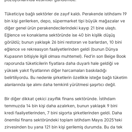
Tüketiciye bağlı sektörler de zayıf kaldı. Perakende istihdamı 19
bin kişi gerilerken, depo, süpermarket tipi büyük mağazalar ve
diğer genel ürün perakendecilerindeki kayıp 21 bine ulaştı.
Eğlence ve konaklama sektöründe ise 40 bin kişilik düşüş
görüldü; bunun yaklaşık 26 bini restoran ve barlardan, 10 bini
eğlence ve rekreasyon faaliyetlerinden geldi (bunun Dünya
Kupasının bitişiyle ilgili olması muhtemel). Fed’in son Beige Book
raporunda tüketicilerin fiyatlara daha duyarlı hale geldiği ve
yüksek yakıt fiyatlarının diğer harcamaları baskıladığı
belirtiliyordu. Bu nedenle şirketlerin özellikle isteğe bağlı tüketim
alanlarında işe alımı daha temkinli yürütmesi şaşırtıcı değil.
Bir diğer dikkat çekici zayıflık finans sektöründe. İstihdam
temmuzda 14 bin kişi daha azalırken, bunun yaklaşık 9 bini
kredi faaliyetlerinden, 7 bini sigorta şirketlerinden geldi. Daha
önemlisi finans sektöründeki toplam istihdam Mayıs 2025’teki
zirvesinden bu yana 121 bin kişi gerilemiş durumda. Bu da tek