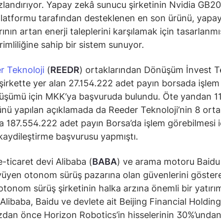
ızlandırıyor. Yapay zekâ sunucu şirketinin Nvidia GB2
atformu tarafından desteklenen en son ürünü, yapa
rının artan enerji taleplerini karşılamak için tasarlanm
erimliliğine sahip bir sistem sunuyor.
r Teknoloji
(
REEDR
) ortaklarından Dönüşüm İnvest T
 şirkette yer alan 27.154.222 adet payın borsada işlem 
nüşümü için MKK’ya başvuruda bulundu. Öte yandan 1
ü yapılan açıklamada da Reeder Teknoloji’nin 8 orta
 187.554.222 adet payın Borsa’da işlem görebilmesi i
aydileştirme başvurusu yapmıştı.
-ticaret devi Alibaba (
BABA
) ve arama motoru Baidu
yüyen otonom sürüş pazarına olan güvenlerini göster
r otonom sürüş şirketinin halka arzına önemli bir yatırı
 Alibaba, Baidu ve devlete ait Beijing Financial Holding
zdan önce Horizon Robotics’in hisselerinin 30%’unda