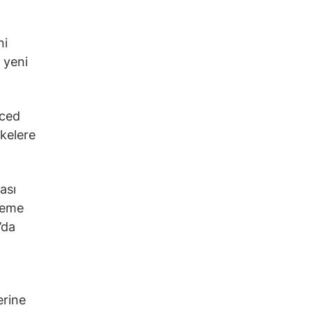
ni
 yeni
nced
lkelere
ası
deme
’da
erine