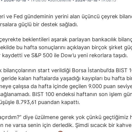
ri ve Fed gündeminin yerini alan üçüncü çeyrek bilan
rsalara güçlü bir destek sağladı.
eyrekte beklentileri aşarak parlayan bankacılık bilan
ekilde bu hafta sonuçlarını açıklayan birçok şirket gü
 kaydetti ve S&P 500 ile Dow’u yeni rekorlara taşıdı.
k bilançolarının start verildiği Borsa İstanbul’da BIST 
 geride kalan haftalarda yaşadığı kayıpları bu hafta bi
tmeye çalışsa da hafta içinde geçilen 9.000 puan seviy
k sağlanamadı. BIST 100 endeksi haftanın son işlem gü
şüşle 8.793,61 puandan kapattı.
açırdım?” diye üzülmene gerek yok çünkü geçtiğimiz 
n ne varsa senin için derledik. Şimdi sıcacık bir kahve 