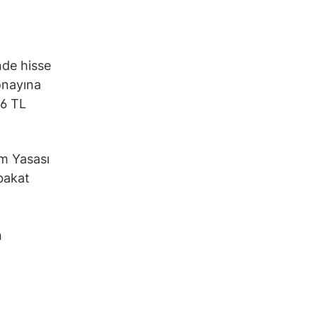
nde hisse
onayına
66 TL
im Yasası
bakat
n