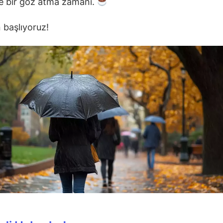
 bir göz atma zamanı.
 başlıyoruz!