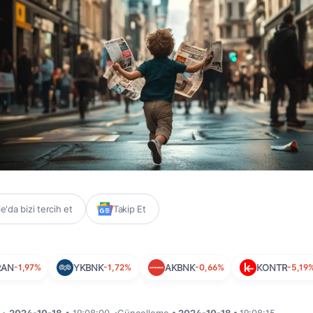
'da bizi tercih et
Takip Et
RAN
-1,97%
YKBNK
-1,72%
AKBNK
-0,66%
KONTR
-5,19
i •
2024-10-18
• 19:08:00
•
Güncelleme
• 2024-10-18 •
19:08:15