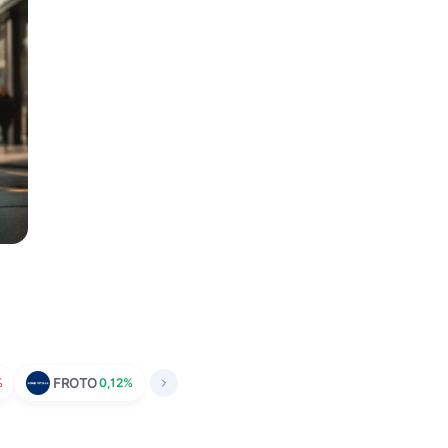
%
FROTO
0,12%