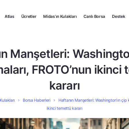
Atlas
Ücretler
Midas’ın Kulakları
Canlı Borsa
Destek
n Manşetleri: Washingto
maları, FROTO’nun ikinci
kararı
Kulakları
Borsa Haberleri
Haftanın Manşetleri: Washington’ın çip 
ikinci temettü kararı