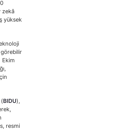
00
y zekâ
ış yüksek
eknoloji
görebilir
1 Ekim
ğı,
çin
 (
BIDU
),
erek,
m
s, resmi
n