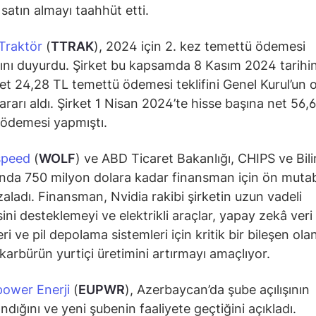
 satın almayı taahhüt etti.
Traktör
(
TTRAK
), 2024 için 2. kez temettü ödemesi
nı duyurdu. Şirket bu kapsamda 8 Kasım 2024 tarihi
et 24,28 TL temettü ödemesi teklifini Genel Kurul’un 
rarı aldı. Şirket 1 Nisan 2024’te hisse başına net 56,
ödemesi yapmıştı.
speed
(
WOLF
) ve ABD Ticaret Bakanlığı, CHIPS ve Bil
nda 750 milyon dolara kadar finansman için ön muta
zaladı. Finansman, Nvidia rakibi şirketin uzun vadeli
ni desteklemeyi ve elektrikli araçlar, yapay zekâ veri
i ve pil depolama sistemleri için kritik bir bileşen ola
 karbürün yurtiçi üretimini artırmayı amaçlıyor.
ower Enerji
(
EUPWR
), Azerbaycan’da şube açılışının
dığını ve yeni şubenin faaliyete geçtiğini açıkladı.