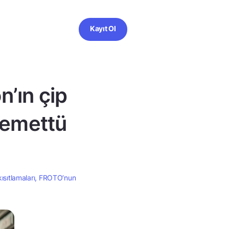
Kayıt Ol
n’ın çip
 temettü
kısıtlamaları, FROTO’nun