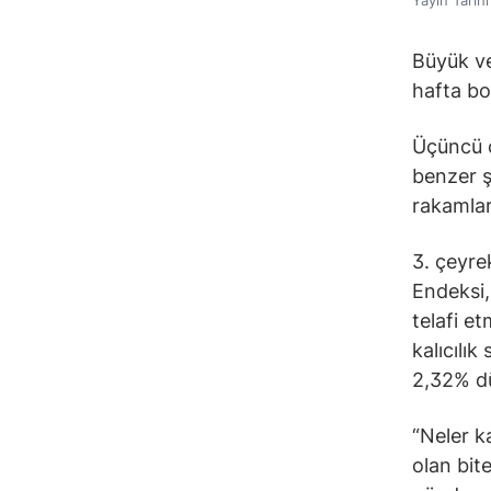
Büyük ve
hafta bo
Üçüncü ç
benzer ş
rakamlar
3. çeyre
Endeksi,
telafi e
kalıcılı
2,32% dü
“Neler k
olan bite