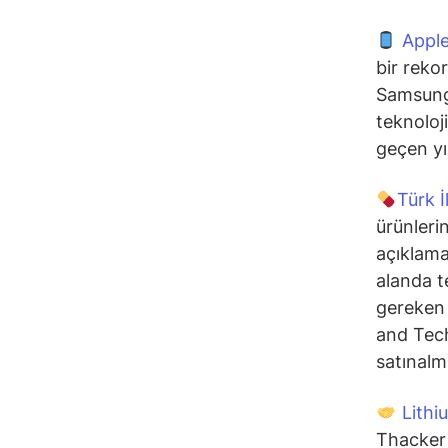
Appl
bir rekor
Samsung 
teknoloj
geçen yı
Türk 
ürünlerin
açıklama
alanda te
gereken
and Tech
satınalm
Lithi
Thacker 