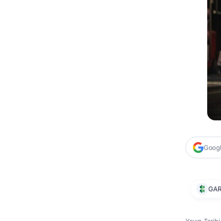
Google
GA
Yayın Tarih