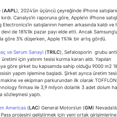
e
(
AAPL
), 2024’ün üçüncü çeyreğinde iPhone satışları
 kırdı. Canalys’in raporuna göre, Apple’ın iPhone satışl
Electronics’in satışlarının hemen arkasında kaldı ve h
i devi de 18%’lik pazar payı elde etti. Ancak Samsung’
la göre 3% düşerken, Apple 1%’lik bir artış gördü.
İlaç ve Serum Sanayi
(
TRILC
), Sefalosporin grubu anti
 üretimi için yatırım tesisi kurma kararı aldı. Yapılan
ya göre şirket bu kapsamda sahip olduğu 9000 m2 ‘li
sisin yapım işlemine başladı. Şirket ayrıca üretim tesis
 makine ve ekipman parkurundan ilk olarak TOFFLON
nology firması ile 3,9 milyon dolarlık 3 adet dolum hat
a sözleşmesi yaptı.
um Americas
(
LAC
) General Motors’un (
GM
) Nevada’d
Pass projesini geliştirmek için yeni ortak girişimlerin