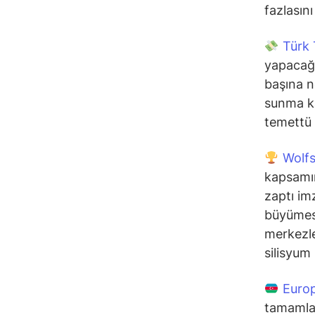
fazlasını
Türk 
yapacağı
başına n
sunma ka
temettü 
Wolf
kapsamı
zaptı im
büyümesi
merkezler
silisyum
Europ
tamamlan