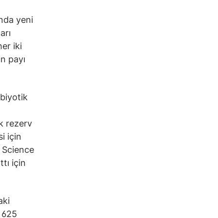
nda yeni
arı
er iki
un payı
biyotik
k rezerv
i için
 Science
tı için
aki
e 625