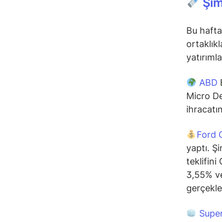
Şim
Bu hafta
ortaklıkl
yatırıml
ABD
B
Micro De
ihracatı
Ford 
yaptı. Ş
teklifin
3,55% ve
gerçekleş
Supe