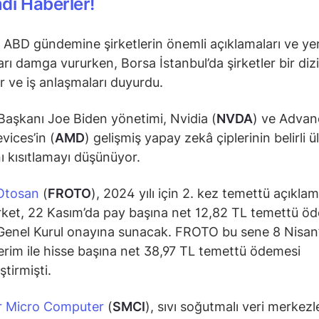
di Haberler!
 ABD gündemine şirketlerin önemli açıklamaları ve ye
arı damga vururken, Borsa İstanbul’da şirketler bir dizi
ar ve iş anlaşmaları duyurdu.
aşkanı Joe Biden yönetimi, Nvidia (
NVDA
) ve Adva
vices’in (
AMD
) gelişmiş yapay zekâ çiplerinin belirli ü
nı kısıtlamayı düşünüyor.
Otosan
(
FROTO
), 2024 yılı için 2. kez temettü açıklam
irket, 22 Kasım’da pay başına net 12,82 TL temettü ö
i Genel Kurul onayına sunacak. FROTO bu sene 8 Nisan
rim ile hisse başına net 38,97 TL temettü ödemesi
tirmişti.
r Micro Computer
(
SMCI
), sıvı soğutmalı veri merkezl