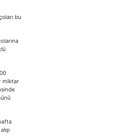
çoları bu
çolarına
çlü
100
r miktar
esinde
nünü
hafta
alıp