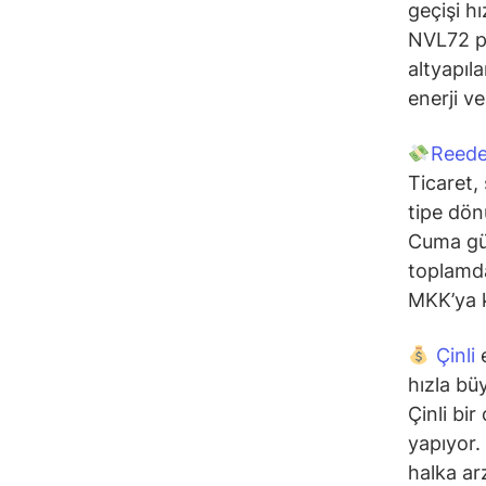
geçişi h
NVL72 pl
altyapıla
enerji v
Reede
Ticaret,
tipe dö
Cuma gün
toplamda
MKK’ya k
Çinli
e
hızla bü
Çinli bi
yapıyor.
halka ar