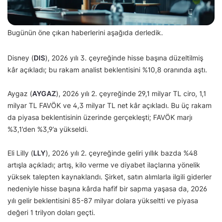
Bugünün öne çıkan haberlerini aşağıda derledik.
Disney (
DIS
), 2026 yılı 3. çeyreğinde hisse başına düzeltilmiş
kâr açıkladı; bu rakam analist beklentisini %10,8 oranında aştı.
Aygaz (
AYGAZ
), 2026 yılı 2. çeyreğinde 29,1 milyar TL ciro, 1,1
milyar TL FAVÖK ve 4,3 milyar TL net kâr açıkladı. Bu üç rakam
da piyasa beklentisinin üzerinde gerçekleşti; FAVÖK marjı
%3,1’den %3,9’a yükseldi.
Eli Lilly (
LLY
), 2026 yılı 2. çeyreğinde geliri yıllık bazda %48
artışla açıkladı; artış, kilo verme ve diyabet ilaçlarına yönelik
yüksek talepten kaynaklandı. Şirket, satın alımlarla ilgili giderler
nedeniyle hisse başına kârda hafif bir sapma yaşasa da, 2026
yılı gelir beklentisini 85-87 milyar dolara yükseltti ve piyasa
değeri 1 trilyon doları geçti.