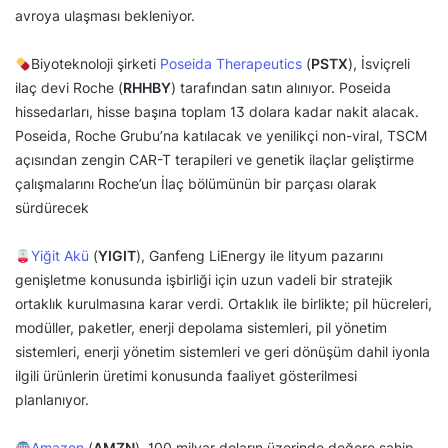
avroya ulaşması bekleniyor.
Biyoteknoloji şirketi
Poseida Therapeutics
(
PSTX
), İsviçreli
ilaç devi Roche (
RHHBY
) tarafından satın alınıyor. Poseida
hissedarları, hisse başına toplam 13 dolara kadar nakit alacak.
Poseida, Roche Grubu’na katılacak ve yenilikçi non-viral, TSCM
açısından zengin CAR-T terapileri ve genetik ilaçlar geliştirme
çalışmalarını Roche’un İlaç bölümünün bir parçası olarak
sürdürecek
Yiğit Akü
(
YIGIT
), Ganfeng LiEnergy ile lityum pazarını
genişletme konusunda işbirliği için uzun vadeli bir stratejik
ortaklık kurulmasına karar verdi. Ortaklık ile birlikte; pil hücreleri,
modüller, paketler, enerji depolama sistemleri, pil yönetim
sistemleri, enerji yönetim sistemleri ve geri dönüşüm dahil iyonla
ilgili ürünlerin üretimi konusunda faaliyet gösterilmesi
planlanıyor.
Amazon
(
AMZN
), 100 milyar doların üzerinde değere sahip