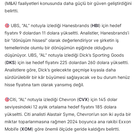
(M&A) faaliyetleri konusunda daha güçlü bir güven geliştirdiğini
belirtti.
UBS, “AL” notuyla izlediği Hanesbrands (
HBI
) için hedef
fiyatını 9 dolardan 11 dolara yükseltti. Analistler, Hanesbrands’i
bir “dönüşüm hissesi” olarak değerlendiriyor ve şirketin iş
temellerinde olumlu bir dönüşümün eşiğinde olduğunu
düşünüyor. UBS, “AL” notuyla izlediği Dick’s Sporting Goods
(
DKS
) için ise hedef fiyatını 225 dolardan 260 dolara yükseltti.
Analistlere göre, Dick’s gelecekte geçmişe kıyasla daha
sürdürülebilir bir kâr büyümesi sağlayacak ve bu durum henüz
hisse fiyatına tam olarak yansımış değil.
Citi, “AL” notuyla izlediği Chevron (
CVX
) için 145 dolar
seviyesindeki 12 aylık ortalama hedef fiyatını 185 dolara
yükseltti. Citi analisti Alastair Syme, Chevron’un son iki ayda bir
miktar toparlanmasına rağmen 2024 boyunca ana rakibi Exxon
Mobil’e (
XOM
) göre önemli ölçüde geride kaldığını belirtti.