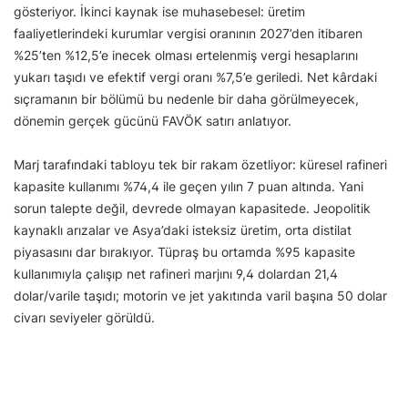
gösteriyor. İkinci kaynak ise muhasebesel: üretim
faaliyetlerindeki kurumlar vergisi oranının 2027’den itibaren
%25’ten %12,5’e inecek olması ertelenmiş vergi hesaplarını
yukarı taşıdı ve efektif vergi oranı %7,5’e geriledi. Net kârdaki
sıçramanın bir bölümü bu nedenle bir daha görülmeyecek,
dönemin gerçek gücünü FAVÖK satırı anlatıyor.
Marj tarafındaki tabloyu tek bir rakam özetliyor: küresel rafineri
kapasite kullanımı %74,4 ile geçen yılın 7 puan altında. Yani
sorun talepte değil, devrede olmayan kapasitede. Jeopolitik
kaynaklı arızalar ve Asya’daki isteksiz üretim, orta distilat
piyasasını dar bırakıyor. Tüpraş bu ortamda %95 kapasite
kullanımıyla çalışıp net rafineri marjını 9,4 dolardan 21,4
dolar/varile taşıdı; motorin ve jet yakıtında varil başına 50 dolar
civarı seviyeler görüldü.