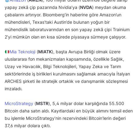
yapay zekâ çip pazarında Nvidia’ya (
NVDA
) meydan okuma
çabalarını artırıyor. Bloomberg’in haberine göre Amazon’un
mühendisleri, Texas’taki Austin’de bulunan yoğun bir
mühendislik laboratuvarından en son yapay zekâ çipi Trainium
2’yi mümkün olan en kısa sürede piyasaya sürmeye çalışıyor.
Mia Teknoloji
(
MIATK
), başta Avrupa Birliği olmak üzere
uluslararası fon mekanizmaları kapsamında, özellikle Sağlık,
Uzay ve Havacılık, Bilgi Teknolojileri, Yapay Zeka ve Tarım
sektörlerinde iş birlikleri kurulmasını sağlamak amacıyla İtalyan
ARCHES şirketi ile stratejik ortaklık ve danışmanlık sözleşmesi
imzaladı.
MicroStrategy
(
MSTR
), 5,4 milyar dolar karşılığında 55.500
Bitcoin daha satın aldı. Kayıtlardaki en büyük alımını temsil eden
bu işlemle MicroStrategy’nin rezervindeki Bitcoin’lerin değeri
37,6 milyar dolara çıktı.