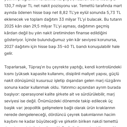
130,7 milyar TL net nakit pozisyonu var. Temettü tarafında mart
ayında ödenen hisse başı net 8,82 TL’ye eylül sonunda 5,73 TL
eklenecek ve toplam dağıtım 33 milyar TL’yi bulacak. Bu tutarın
2025 kârı olan 29,5 milyar TL’yi aşması, dağıtımın geçmiş
kârdan değil bu yılın nakit üretiminden finanse edildiğini
gösteriyor. İçinde bulunduğumuz yılın kâr seviyesi korunursa,
2027 dağıtımı için hisse başı 35-40 TL bandı konuşulabilir hale
gelir.
Toparlarsak, Tüpraş’ın bu çeyrekte yaptığı, kendi kontrolündeki
kısmı (yüksek kapasite kullanımı, disiplinli maliyet yapısı, güçlü
nakit dönüşümü) kusursuz işletip dışarıdan gelen marj rüzgârını
sonuna kadar kullanmak oldu. Yatırımcı açısından ayrım burada
başlıyor: operasyonel kalite şirkete ait ve sürdürülebilir, marj
seviyesi ise değil. Önümüzdeki dönemde takip edilecek üç
başlık var: jeopolitik gelişmelere bağlı olarak ürün kraklarının
nerede dengeleneceği, dördüncü çeyrek bakımlarının hacim
kaybını ne kadar büyüteceği ve şirketin biriken nakdi temettü