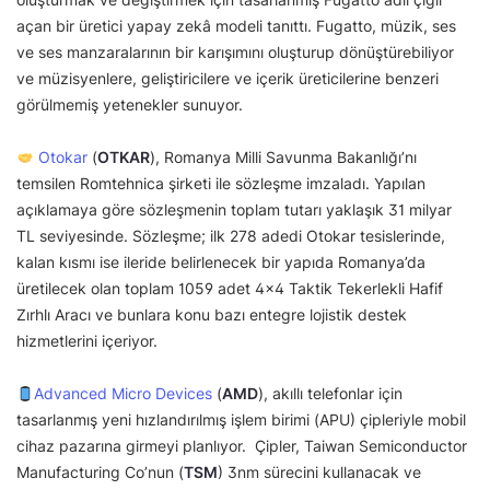
açan bir üretici yapay zekâ modeli tanıttı. Fugatto, müzik, ses
ve ses manzaralarının bir karışımını oluşturup dönüştürebiliyor
ve müzisyenlere, geliştiricilere ve içerik üreticilerine benzeri
görülmemiş yetenekler sunuyor.
Otokar
(
OTKAR
), Romanya Milli Savunma Bakanlığı’nı
temsilen Romtehnica şirketi ile sözleşme imzaladı. Yapılan
açıklamaya göre sözleşmenin toplam tutarı yaklaşık 31 milyar
TL seviyesinde. Sözleşme; ilk 278 adedi Otokar tesislerinde,
kalan kısmı ise ileride belirlenecek bir yapıda Romanya’da
üretilecek olan toplam 1059 adet 4×4 Taktik Tekerlekli Hafif
Zırhlı Aracı ve bunlara konu bazı entegre lojistik destek
hizmetlerini içeriyor.
Advanced Micro Devices
(
AMD
), akıllı telefonlar için
tasarlanmış yeni hızlandırılmış işlem birimi (APU) çipleriyle mobil
cihaz pazarına girmeyi planlıyor. Çipler, Taiwan Semiconductor
Manufacturing Co’nun (
TSM
) 3nm sürecini kullanacak ve