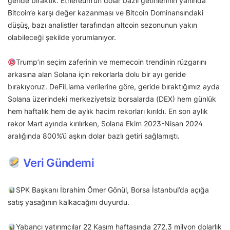
geride bıraktık. Ethereum’un dolar bazlı getirilerinin yanında
Bitcoin’e karşı değer kazanması ve Bitcoin Dominansındaki
düşüş, bazı analistler tarafından altcoin sezonunun yakın
olabileceği şekilde yorumlanıyor.
Trump’ın seçim zaferinin ve memecoin trendinin rüzgarını
arkasına alan Solana için rekorlarla dolu bir ayı geride
bırakıyoruz. DeFiLlama verilerine göre, geride bıraktığımız ayda
Solana üzerindeki merkeziyetsiz borsalarda (DEX) hem günlük
hem haftalık hem de aylık hacim rekorları kırıldı. En son aylık
rekor Mart ayında kırılırken, Solana Ekim 2023-Nisan 2024
aralığında 800%’ü aşkın dolar bazlı getiri sağlamıştı.
Veri Gündemi
SPK Başkanı İbrahim Ömer Gönül, Borsa İstanbul’da açığa
satış yasağının kalkacağını duyurdu.
Yabancı yatırımcılar 22 Kasım haftasında 272,3 milyon dolarlık