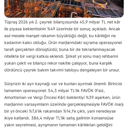
Tüpraş 2026 yılı 2. çeyrek bilançosunda 45,9 milyar TL net kâr
ile piyasa beklentisinin %49 üzerinde bir sonuç açıkladı. Ancak
asıl mesele manşet rakamın büyüklüğü değil, bu kârlılığın ne
kadarının kalıcı olduğu. Ürün marjlarındaki sıçrama operasyonel
tarafı gerçekten dönüştürdü; buna bir de tekrarlanmayacak
nitelikte bir vergi katkısı eklendi. Şirket yıl sonu marj rehberini
yukarı çekti ve bilanço rekor nakitle çalışıyor, buna karşılık
dördüncü çeyrek bakım takvimi tabloyu dengeleyen bir unsur.
Sürprizin iki ayrı kaynağı var ve bunları ayırmak önemli. Birincisi
tamamen operasyonel: 54,3 milyar TL’lik FAVÖK (Faiz,
Amortisman ve Vergi Öncesi Kâr) beklentiyi %39 aşarken, ürün
marjlarının varsayımların üzerinde gerçekleşmesiyle FAVÖK marjı
bir yıl önceki %7,6’lık rakamdan %14,1’e çıktı, yani neredeyse
ikiye katlandı. 386,4 milyar TL’lik satış gelirinin konsensüse
yakın seyretmesi, ayrışmanın tamamen kârlılıktan geldiğini