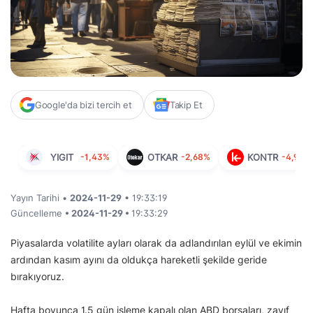
Google'da bizi tercih et
Takip Et
YIGIT
-1,43%
OTKAR
-2,68%
KONTR
-4,95%
Yayın Tarihi •
2024-11-29
• 19:33:19
Güncelleme
• 2024-11-29 •
19:33:29
Piyasalarda volatilite ayları olarak da adlandırılan eylül ve ekimin
ardından kasım ayını da oldukça hareketli şekilde geride
bırakıyoruz.
Hafta boyunca 1.5 gün işleme kapalı olan ABD borsaları, zayıf