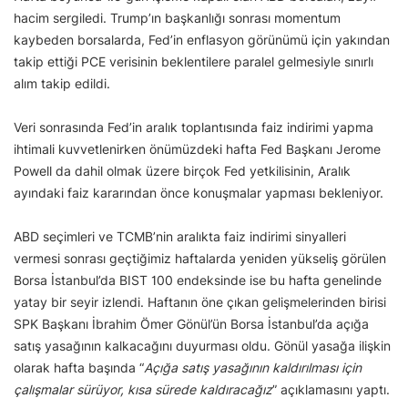
hacim sergiledi. Trump’ın başkanlığı sonrası momentum
kaybeden borsalarda, Fed’in enflasyon görünümü için yakından
takip ettiği PCE verisinin beklentilere paralel gelmesiyle sınırlı
alım takip edildi.
Veri sonrasında Fed’in aralık toplantısında faiz indirimi yapma
ihtimali kuvvetlenirken önümüzdeki hafta Fed Başkanı Jerome
Powell da dahil olmak üzere birçok Fed yetkilisinin, Aralık
ayındaki faiz kararından önce konuşmalar yapması bekleniyor.
ABD seçimleri ve TCMB’nin aralıkta faiz indirimi sinyalleri
vermesi sonrası geçtiğimiz haftalarda yeniden yükseliş görülen
Borsa İstanbul’da BIST 100 endeksinde ise bu hafta genelinde
yatay bir seyir izlendi. Haftanın öne çıkan gelişmelerinden birisi
SPK Başkanı İbrahim Ömer Gönül’ün Borsa İstanbul’da açığa
satış yasağının kalkacağını duyurması oldu. Gönül yasağa ilişkin
olarak hafta başında “
Açığa satış yasağının kaldırılması için
çalışmalar sürüyor, kısa sürede kaldıracağız
” açıklamasını yaptı.