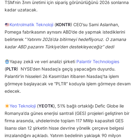
TSM’nin 3nm üretimi için sipariş görünürlüğünü 2026 sonlarına
kadar uzatacak.
Kontrolmatik Teknoloji
(
KONTR
) CEO’su Sami Aslanhan,
Pomega fabrikasının aynısını ABD’de de yapmak istediklerini
belirterek “
Yatırımı 2026’da bitirmeyi hedefliyoruz. O zamana
kadar ABD pazarını Türkiye’den destekleyeceğiz” dedi
Yapay zekâ ve veri analizi şirketi
Palantir Technologies
(
PLTR
) NYSE’den Nasdaq’a geçiş yapacağını duyurdu.
Palantir’in hisseleri 26 Kasım’dan itibaren Nasdaq’ta işlem
görmeye başlayacak ve “PLTR” koduyla işlem görmeye devam
edecek.
Yeo Teknoloji
(
YEOTK
), 51% bağlı ortaklığı Defic Globe ile
Romanya’da günes enerjisi santrali (GES) projeleri geliştiren bir
firma arasında, uhdelerinde toplam 117 MWp kapasiteli GES
lisansı olan 12 şirketin hisse devrine yönelik çerçeve belgesi
imzalandığını açıkladı. Yatırım bedelinin yaklaşık 90 milyon