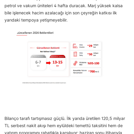
petrol ve vakum üniteleri 4 hafta duracak. Marj yüksek kalsa
bile işlenecek hacim azalacağı için son çeyreğin katkısı ilk
yarıdaki tempoya yetişmeyebilir.
Bilanço tarafı tartışmasız güçlü. İlk yarıda üretilen 120,5 milyar
TL serbest nakit akışı hem eylüldeki temettü taksitini hem de
yatırım programını rahatlıkla karşılıyor; haziran sonu itibarıyla