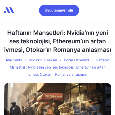
Uygulamayı İndir
Haftanın Manşetleri: Nvidia’nın yeni
ses teknolojisi, Ethereum’un artan
ivmesi, Otokar’ın Romanya anlaşması
Ana Sayfa
Midas’ın Kulakları
Borsa Haberleri
Haftanın
Manşetleri: Nvidia’nın yeni ses teknolojisi, Ethereum’un artan
ivmesi, Otokar’ın Romanya anlaşması