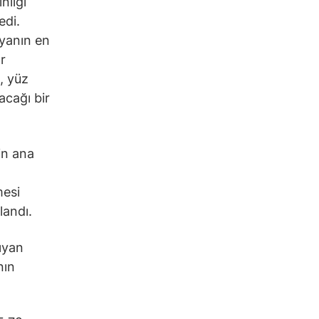
nliği
edi.
nyanın en
r
, yüz
acağı bir
in ana
mesi
landı.
şıyan
nın