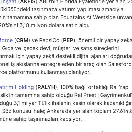
 İnşaat
(
AKFIS
) ABD’nin Florida Eyaletinde yer alan 2
üklüğündeki taşınmaza yatırım yapılması amacıyla,
ın tamamına sahip olan Fountains At Westside unvan
20%’sini 3,18 milyon dolara satın aldı.
force
(
CRM
) ve PepsiCo (
PEP
), önemli bir yapay zeka 
 Gıda ve içecek devi, müşteri ve satış süreçlerini
tırmak için yapay zekâ destekli dijital ajanları doğruda
nel iş akışlarına entegre eden bir araç olan Salesforc
ce platformunu kullanmayı planlıyor.
atırım Holding
(
RALYH
), 100% bağlı ortaklığı Ral Yapı
lik’in tamamına sahip olduğu Ral Prestij Gayrimenkul
lduğu 3,1 milyar TL’lik ihalenin kesin olarak kazanıldığı
 Söz konusu ihale; Ankara’da yer alan toplam 27.614
üne sahip taşınmazları kapsıyor.