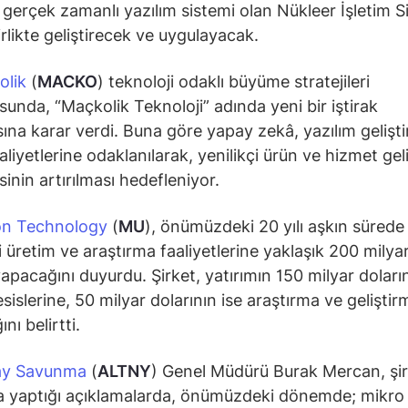
, gerçek zamanlı yazılım sistemi olan Nükleer İşletim Si
rlikte geliştirecek ve uygulayacak.
olik
(
MACKO
) teknoloji odaklı büyüme stratejileri
sunda, “Maçkolik Teknoloji” adında yeni bir iştirak
ına karar verdi. Buna göre yapay zekâ, yazılım gelişt
aliyetlerine odaklanılarak, yenilikçi ürün ve hizmet gel
sinin artırılması hedefleniyor.
on Technology
(
MU
), önümüzdeki 20 yılı aşkın sürede
 üretim ve araştırma faaliyetlerine yaklaşık 200 milya
yapacağını duyurdu. Şirket, yatırımın 150 milyar doları
esislerine, 50 milyar dolarının ise araştırma ve gelişti
ını belirtti.
nay Savunma
(
ALTNY
) Genel Müdürü Burak Mercan, şi
 yaptığı açıklamalarda, önümüzdeki dönemde; mikro 