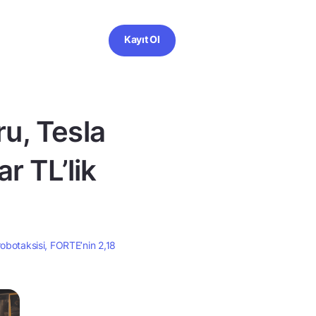
Kayıt Ol
ru, Tesla
r TL’lik
robotaksisi, FORTE’nin 2,18