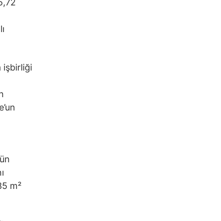
5,72
lı
işbirliği
n
e’un
’ün
nı
,85 m²