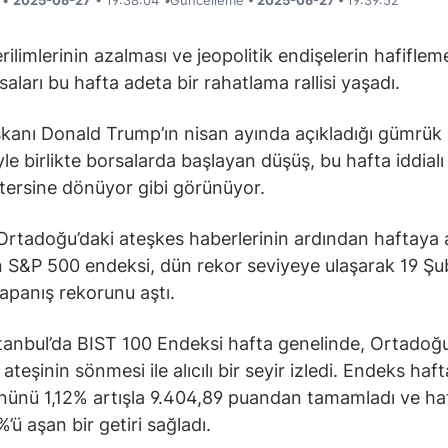
i •
2025-06-27
• 19:38:04
•
Güncelleme
• 2025-06-27 •
19:39:52
rilimlerinin azalması ve jeopolitik endişelerin hafiflem
aları bu hafta adeta bir rahatlama rallisi yaşadı.
anı Donald Trump’ın nisan ayında açıkladığı gümrük
yle birlikte borsalarda başlayan düşüş, bu hafta iddialı 
tersine dönüyor gibi görünüyor.
 Ortadoğu’daki ateşkes haberlerinin ardından haftaya 
 S&P 500 endeksi, dün rekor seviyeye ulaşarak 19 Şub
apanış rekorunu aştı.
tanbul’da BIST 100 Endeksi hafta genelinde, Ortadoğu
 ateşinin sönmesi ile alıcılı bir seyir izledi. Endeks haf
nünü 1,12% artışla 9.404,89 puandan tamamladı ve haf
’ü aşan bir getiri sağladı.