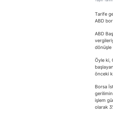
Yayın Tarih
Tarife ge
ABD bors
ABD Başk
vergileri
dönüşle 
Öyle ki,
başlayan
önceki k
Borsa İs
gerilimin
işlem gü
olarak 3%