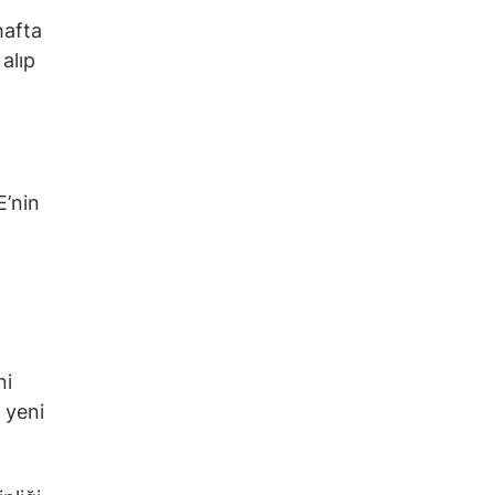
hafta
alıp
ni
 yeni