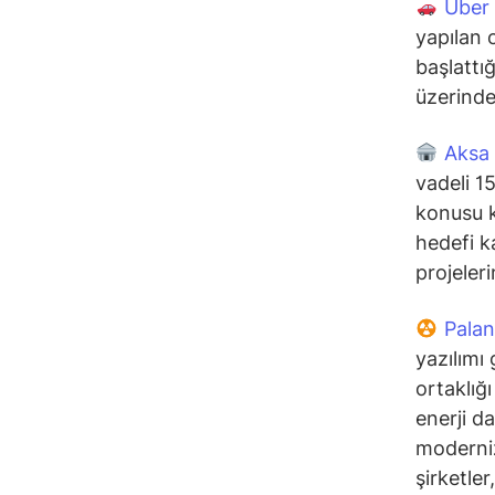
Uber
yapılan 
başlattı
üzerinde
Aksa 
vadeli 1
konusu k
hedefi k
projeler
Palan
yazılımı
ortaklığ
enerji d
moderni
şirketler