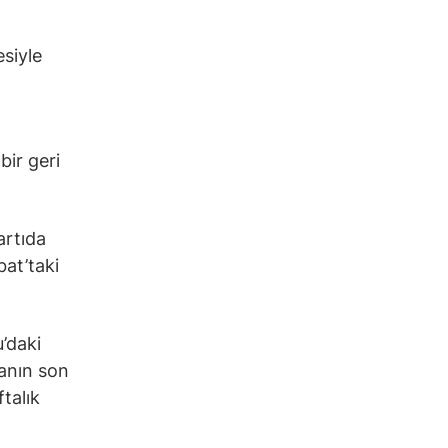
esiyle
bir geri
artıda
at’taki
’daki
tanın son
talık