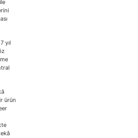
le
rini
ası
7 yıl
öz
etme
tral
kâ
ir ürün
eer
kte
zekâ