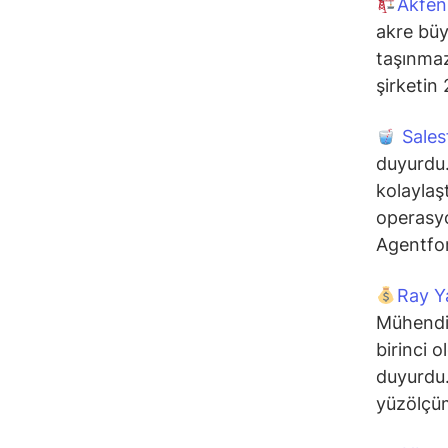
Akfen
akre büy
taşınmaz
şirketin 
Sales
duyurdu.
kolaylaş
operasyo
Agentfor
Ray Y
Mühendis
birinci o
duyurdu.
yüzölçüm