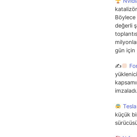
Nvidi
katalizö
Böylece 
değerli 
toplantı
milyonla
gün için 
✍
For
yüklenic
kapsamın
imzaladı
Tesla
küçük bi
sürücüsüz