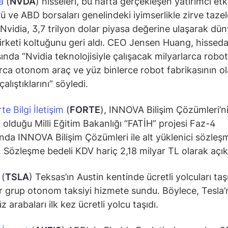
a
(
NVDA
) hisseleri, bu hafta gerçekleşen yatırımcı etki
rü ve ABD borsaları genelindeki iyimserlikle zirve tazel
Nvidia, 3,7 trilyon dolar piyasa değerine ulaşarak dü
şirketi koltuğunu geri aldı. CEO Jensen Huang, hisseda
sında “Nvidia teknolojisiyle çalışacak milyarlarca robot
rca otonom araç ve yüz binlerce robot fabrikasının ol
çalıştıklarını” söyledi.
te Bilgi İletişim
(
FORTE
), INNOVA Bilişim Çözümleri’n
i olduğu Milli Eğitim Bakanlığı “FATİH” projesi Faz-4
da INNOVA Bilişim Çözümleri ile alt yüklenici sözleş
. Sözleşme bedeli KDV hariç 2,18 milyar TL olarak açık
(
TSLA
) Teksas’ın Austin kentinde ücretli yolcuları ta
r grup otonom taksiyi hizmete sundu. Böylece, Tesla’
 arabaları ilk kez ücretli yolcu taşıdı.