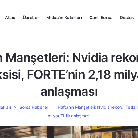
Atlas
Ücretler
Midas’ın Kulakları
Canlı Borsa
Destek
 Manşetleri: Nvidia reko
sisi, FORTE’nin 2,18 milya
anlaşması
akları
Borsa Haberleri
Haftanın Manşetleri: Nvidia rekoru, Tesla 
milyar TL’lik anlaşması