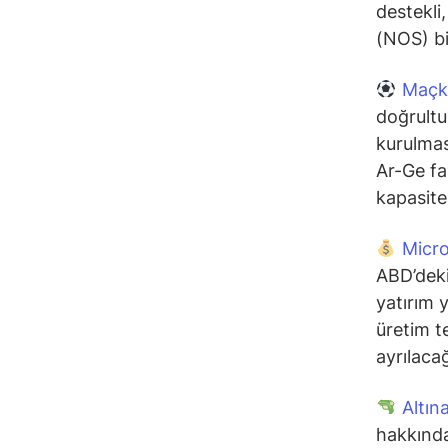
destekli
(NOS) bi
Maçk
doğrultu
kurulmas
Ar-Ge fa
kapasite
Micr
ABD’deki
yatırım 
üretim t
ayrılacağ
Altı
hakkında