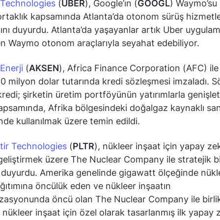
 Technologies
(
UBER
), Google’ın (
GOOGL
) Waymo’su i
ortaklık kapsamında Atlanta’da otonom sürüş hizmetle
ğını duyurdu. Atlanta’da yaşayanlar artık Uber uygulam
n Waymo otonom araçlarıyla seyahat edebiliyor.
Enerji
(
AKSEN
), Africa Finance Corporation (AFC) ile 
50 milyon dolar tutarında kredi sözleşmesi imzaladı. S
redi; şirketin üretim portföyünün yatırımlarla genişl
apsamında, Afrika bölgesindeki doğalgaz kaynaklı san
inde kullanılmak üzere temin edildi.
tir Technologies
(
PLTR
), nükleer inşaat için yapay ze
 geliştirmek üzere The Nuclear Company ile stratejik b
ı duyurdu. Amerika genelinde gigawatt ölçeğinde nükl
ağıtımına öncülük eden ve nükleer inşaatın
zasyonunda öncü olan The Nuclear Company ile birli
, nükleer inşaat için özel olarak tasarlanmış ilk yapay 