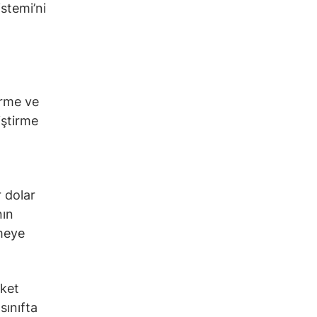
stemi’ni
irme ve
iştirme
r dolar
nın
rmeye
rket
sınıfta