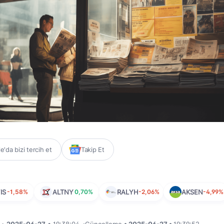
'da bizi tercih et
Takip Et
IS
-1,58%
ALTNY
0,70%
RALYH
-2,06%
AKSEN
-4,99%