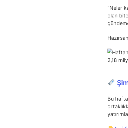
“Neler k
olan bite
gündeme
Hazırsan
Şim
Bu hafta
ortaklıkl
yatırıml