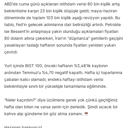
ABD’de cuma günü açıklanan istihdam verisi 80 bin kişilik artış
beklentisine karşın 23 bin kişilik düşüşle geldi; mayıs-haziran
döneminde de toplam 103 bin kişilik aşağı revizyon yapıldı. Bu
tablo, Fed’in gelecek adımlarına dair belirsizliği artırdı. Petrolde
ise Bessent’in anlaşmaya yakın olunduğu açıklamaları fiyatları
80 doların altına çekerken, İran’ın “düşmanca” gemilerin geçişini
yasaklayan taslağı haftanın sonunda fiyatları yeniden yukarı
çevirdi.
Yurt içinde BIST 100, önceki haftanın %3,48’lik kaybının
ardından Temmuz’u %4,70 negatif kapattı. Hafta içi toparlanma
çabaları kalıcı olamadı; endeks haftayı istihdam verisi
beklentisiyle sınırlı bir yükselişle tamamlama eğiliminde.
“Neler kaçırdım?” diye üzülmene gerek yok çünkü geçtiğimiz
hafta olan biten ne varsa senin için derledik. Şimdi sıcacık bir
kahve alıp gündeme bir göz atma zamanı.
Hazırsan başlıyoruz!