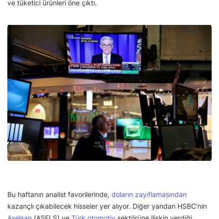
ve tüketici ürünleri öne çıktı.
Bu haftanın analist favorilerinde,
doların zayıflamasından
kazançlı çıkabilecek hisseler yer alıyor. Diğer yandan HSBC’nin
Aselsan
(ASELS) ve
Türk otomotiv
sektörüne ilişkin verdiği