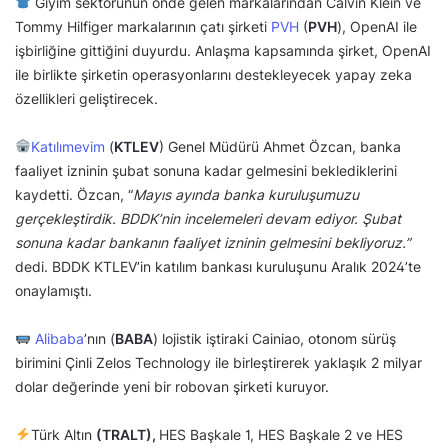
Giyim sektörünün önde gelen markalarından Calvin Klein ve
Tommy Hilfiger markalarının çatı şirketi
PVH
(
PVH
), OpenAI ile
işbirliğine gittiğini duyurdu. Anlaşma kapsamında şirket, OpenAI
ile birlikte şirketin operasyonlarını destekleyecek yapay zeka
özellikleri geliştirecek.
Katılımevim
(
KTLEV
) Genel Müdürü Ahmet Özcan, banka
faaliyet izninin şubat sonuna kadar gelmesini beklediklerini
kaydetti. Özcan, “
Mayıs ayında banka kuruluşumuzu
gerçekleştirdik. BDDK’nin incelemeleri devam ediyor. Şubat
sonuna kadar bankanın faaliyet izninin gelmesini bekliyoruz.”
dedi. BDDK KTLEV’in katılım bankası kuruluşunu Aralık 2024’te
onaylamıştı.
Alibaba
’nın (
BABA
) lojistik iştiraki Cainiao, otonom sürüş
birimini Çinli Zelos Technology ile birleştirerek yaklaşık 2 milyar
dolar değerinde yeni bir robovan şirketi kuruyor.
Türk Altın
(TRALT),
HES Başkale 1, HES Başkale 2 ve HES