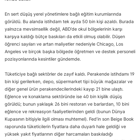
En sert düşüş yerel yönetimlere bağlı eğitim kurumlarında
görüldü. Bu alanda istihdam tek ayda 50 bin kişi azaldı. Burada
yalnızca mevsimsellik değil, ABD’de okul bölgelerinin karşı
karşıya kaldığı bütçe baskıları da etkili olmuş olabilir. Düşen
öğrenci sayıları ve artan maliyetler nedeniyle Chicago, Los
Angeles ve birçok başka bölgede öğretmen ve destek personeli
pozisyonlarında kesintiler gündemde.
Tüketiciye bağlı sektörler de zayıf kaldı. Perakende istihdamı 19
bin kişi gerilerken, depo, süpermarket tipi büyük mağazalar ve
diğer genel ürün perakendecilerindeki kayıp 21 bine ulaştı.
Eğlence ve konaklama sektöründe ise 40 bin kişilik düşüş
görüldü; bunun yaklaşık 26 bini restoran ve barlardan, 10 bini
eğlence ve rekreasyon faaliyetlerinden geldi (bunun Dünya
Kupasının bitişiyle ilgili olması muhtemel). Fed’in son Beige Book
raporunda tüketicilerin fiyatlara daha duyarlı hale geldiği ve
yüksek yakıt fiyatlarının diğer harcamaları baskıladığı