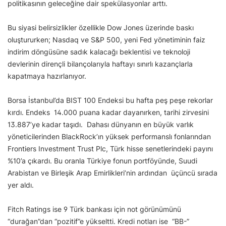
politikasının geleceğine dair spekülasyonlar arttı.
Bu siyasi belirsizlikler özellikle Dow Jones üzerinde baskı
oluştururken; Nasdaq ve S&P 500, yeni Fed yönetiminin faiz
indirim döngüsüne sadık kalacağı beklentisi ve teknoloji
devlerinin dirençli bilançolarıyla haftayı sınırlı kazançlarla
kapatmaya hazırlanıyor.
Borsa İstanbul’da BIST 100 Endeksi bu hafta peş peşe rekorlar
kırdı. Endeks 14.000 puana kadar dayanırken, tarihi zirvesini
13.887’ye kadar taşıdı. Dahası dünyanın en büyük varlık
yöneticilerinden BlackRock’ın yüksek performanslı fonlarından
Frontiers Investment Trust Plc, Türk hisse senetlerindeki payını
%10’a çıkardı. Bu oranla Türkiye fonun portföyünde, Suudi
Arabistan ve Birleşik Arap Emirlikleri’nin ardından üçüncü sırada
yer aldı.
Fitch Ratings ise 9 Türk bankası için not görünümünü
“durağan”dan “pozitif”e yükseltti. Kredi notları ise “BB-”