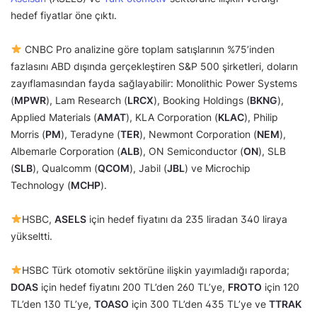
hedef fiyatlar öne çıktı.
CNBC Pro analizine göre toplam satışlarının %75’inden
fazlasını ABD dışında gerçekleştiren S&P 500 şirketleri, doların
zayıflamasından fayda sağlayabilir: Monolithic Power Systems
(
MPWR
), Lam Research (
LRCX
), Booking Holdings (
BKNG
),
Applied Materials (
AMAT
), KLA Corporation (
KLAC
), Philip
Morris (
PM
), Teradyne (
TER
), Newmont Corporation (
NEM
),
Albemarle Corporation (
ALB
), ON Semiconductor (
ON
), SLB
(
SLB
), Qualcomm (
QCOM
), Jabil (
JBL
) ve Microchip
Technology (
MCHP
).
HSBC,
ASELS
için hedef fiyatını da 235 liradan 340 liraya
yükseltti.
HSBC Türk otomotiv sektörüne ilişkin yayımladığı raporda;
DOAS
için hedef fiyatını 200 TL’den 260 TL’ye,
FROTO
için 120
TL’den 130 TL’ye,
TOASO
için 300 TL’den 435 TL’ye ve
TTRAK