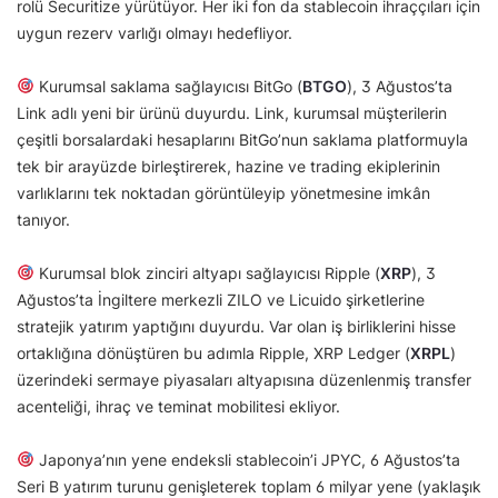
rolü Securitize yürütüyor. Her iki fon da stablecoin ihraççıları için
uygun rezerv varlığı olmayı hedefliyor.
Kurumsal saklama sağlayıcısı BitGo (
BTGO
), 3 Ağustos’ta
Link adlı yeni bir ürünü duyurdu. Link, kurumsal müşterilerin
çeşitli borsalardaki hesaplarını BitGo’nun saklama platformuyla
tek bir arayüzde birleştirerek, hazine ve trading ekiplerinin
varlıklarını tek noktadan görüntüleyip yönetmesine imkân
tanıyor.
Kurumsal blok zinciri altyapı sağlayıcısı Ripple (
XRP
), 3
Ağustos’ta İngiltere merkezli ZILO ve Licuido şirketlerine
stratejik yatırım yaptığını duyurdu. Var olan iş birliklerini hisse
ortaklığına dönüştüren bu adımla Ripple, XRP Ledger (
XRPL
)
üzerindeki sermaye piyasaları altyapısına düzenlenmiş transfer
acenteliği, ihraç ve teminat mobilitesi ekliyor.
Japonya’nın yene endeksli stablecoin’i JPYC, 6 Ağustos’ta
Seri B yatırım turunu genişleterek toplam 6 milyar yene (yaklaşık