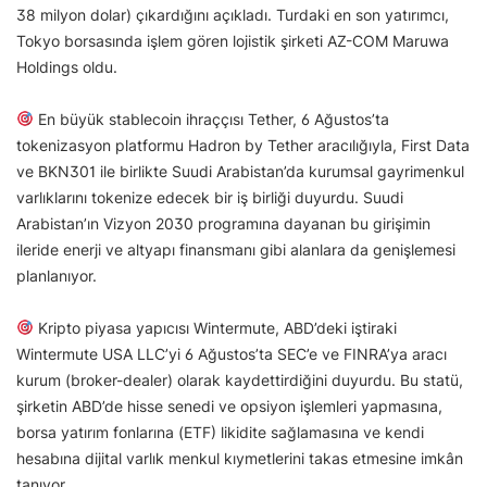
38 milyon dolar) çıkardığını açıkladı. Turdaki en son yatırımcı,
Tokyo borsasında işlem gören lojistik şirketi AZ-COM Maruwa
Holdings oldu.
En büyük stablecoin ihraççısı Tether, 6 Ağustos’ta
tokenizasyon platformu Hadron by Tether aracılığıyla, First Data
ve BKN301 ile birlikte Suudi Arabistan’da kurumsal gayrimenkul
varlıklarını tokenize edecek bir iş birliği duyurdu. Suudi
Arabistan’ın Vizyon 2030 programına dayanan bu girişimin
ileride enerji ve altyapı finansmanı gibi alanlara da genişlemesi
planlanıyor.
Kripto piyasa yapıcısı Wintermute, ABD’deki iştiraki
Wintermute USA LLC’yi 6 Ağustos’ta SEC’e ve FINRA’ya aracı
kurum (broker-dealer) olarak kaydettirdiğini duyurdu. Bu statü,
şirketin ABD’de hisse senedi ve opsiyon işlemleri yapmasına,
borsa yatırım fonlarına (ETF) likidite sağlamasına ve kendi
hesabına dijital varlık menkul kıymetlerini takas etmesine imkân
tanıyor.