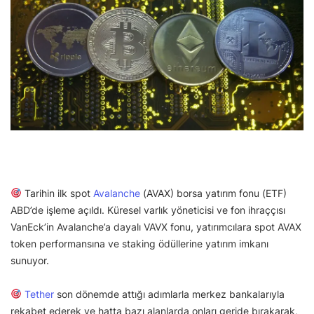
Tarihin ilk spot
Avalanche
(AVAX) borsa yatırım fonu (ETF)
ABD’de işleme açıldı. Küresel varlık yöneticisi ve fon ihraççısı
VanEck’in Avalanche’a dayalı VAVX fonu, yatırımcılara spot AVAX
token performansına ve staking ödüllerine yatırım imkanı
sunuyor.
Tether
son dönemde attığı adımlarla merkez bankalarıyla
rekabet ederek ve hatta bazı alanlarda onları geride bırakarak,