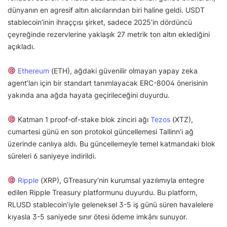
dünyanın en agresif altın alıcılarından biri haline geldi. USDT
stablecoin’inin ihraççısı şirket, sadece 2025’in dördüncü
çeyreğinde rezervlerine yaklaşık 27 metrik ton altın eklediğini
açıkladı.
Ethereum
(ETH), ağdaki güvenilir olmayan yapay zeka
agent’ları için bir standart tanımlayacak ERC-8004 önerisinin
yakında ana ağda hayata geçirileceğini duyurdu.
Katman 1 proof-of-stake blok zinciri ağı
Tezos
(XTZ),
cumartesi günü en son protokol güncellemesi Tallinn’i ağ
üzerinde canlıya aldı. Bu güncellemeyle temel katmandaki blok
süreleri 6 saniyeye indirildi.
Ripple
(XRP), GTreasury’nin kurumsal yazılımıyla entegre
edilen Ripple Treasury platformunu duyurdu. Bu platform,
RLUSD stablecoin’iyle geleneksel 3-5 iş günü süren havalelere
kıyasla 3-5 saniyede sınır ötesi ödeme imkânı sunuyor.