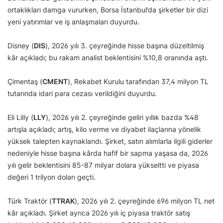
ortaklıkları damga vururken, Borsa İstanbul’da şirketler bir dizi
yeni yatırımlar ve iş anlaşmaları duyurdu.
Disney (
DIS
), 2026 yılı 3. çeyreğinde hisse başına düzeltilmiş
kâr açıkladı; bu rakam analist beklentisini %10,8 oranında aştı.
Çimentaş (
CMENT
), Rekabet Kurulu tarafından 37,4 milyon TL
tutarında idari para cezası verildiğini duyurdu.
Eli Lilly (
LLY
), 2026 yılı 2. çeyreğinde geliri yıllık bazda %48
artışla açıkladı; artış, kilo verme ve diyabet ilaçlarına yönelik
yüksek talepten kaynaklandı. Şirket, satın alımlarla ilgili giderler
nedeniyle hisse başına kârda hafif bir sapma yaşasa da, 2026
yılı gelir beklentisini 85-87 milyar dolara yükseltti ve piyasa
değeri 1 trilyon doları geçti.
Türk Traktör (
TTRAK
), 2026 yılı 2. çeyreğinde 696 milyon TL net
kâr açıkladı. Şirket ayrıca 2026 yılı iç piyasa traktör satış