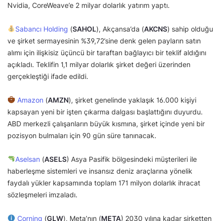
Nvidia, CoreWeave’e 2 milyar dolarlık yatırım yaptı.
Sabancı Holding
(
SAHOL
), Akçansa’da (
AKCNS
) sahip olduğu
ve şirket sermayesinin %39,72’sine denk gelen payların satın
alımı için ilişkisiz üçüncü bir taraftan bağlayıcı bir teklif aldığını
açıkladı. Teklifin 1,1 milyar dolarlık şirket değeri üzerinden
gerçekleştiği ifade edildi.
Amazon
(
AMZN
), şirket genelinde yaklaşık 16.000 kişiyi
kapsayan yeni bir işten çıkarma dalgası başlattığını duyurdu.
ABD merkezli çalışanların büyük kısmına, şirket içinde yeni bir
pozisyon bulmaları için 90 gün süre tanınacak.
Aselsan
(
ASELS
) Asya Pasifik bölgesindeki müşterileri ile
haberleşme sistemleri ve insansız deniz araçlarına yönelik
faydalı yükler kapsamında toplam 171 milyon dolarlık ihracat
sözleşmeleri imzaladı.
Corning
(
GLW
), Meta’nın (
META
) 2030 yılına kadar şirketten