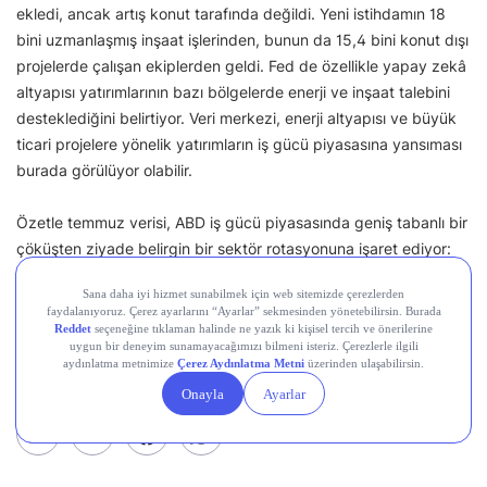
ekledi, ancak artış konut tarafında değildi. Yeni istihdamın 18
bini uzmanlaşmış inşaat işlerinden, bunun da 15,4 bini konut dışı
projelerde çalışan ekiplerden geldi. Fed de özellikle yapay zekâ
altyapısı yatırımlarının bazı bölgelerde enerji ve inşaat talebini
desteklediğini belirtiyor. Veri merkezi, enerji altyapısı ve büyük
ticari projelere yönelik yatırımların iş gücü piyasasına yansıması
burada görülüyor olabilir.
Özetle temmuz verisi, ABD iş gücü piyasasında geniş tabanlı bir
çöküşten ziyade belirgin bir sektör rotasyonuna işaret ediyor:
kamu eğitimi, perakende, restoran-eğlence ve finans tarafı
küçülürken; sağlık, ticari inşaat ve bazı dayanıklı mal üretim
alanları istihdam yaratmaya devam ediyor.
Paylaş