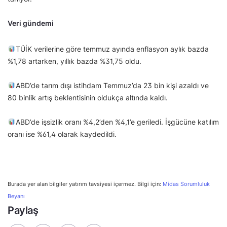
Veri gündemi
TÜİK verilerine göre temmuz ayında enflasyon aylık bazda
%1,78 artarken, yıllık bazda %31,75 oldu.
ABD’de tarım dışı istihdam Temmuz’da 23 bin kişi azaldı ve
80 binlik artış beklentisinin oldukça altında kaldı.
ABD’de işsizlik oranı %4,2’den %4,1’e geriledi. İşgücüne katılım
oranı ise %61,4 olarak kaydedildi.
Burada yer alan bilgiler yatırım tavsiyesi içermez. Bilgi için:
Midas Sorumluluk
Beyanı
Paylaş