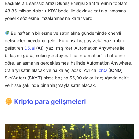
Başkale 3 Lisanssız Arazi Güneş Enerjisi Santrallerinin toplam
48,85 milyon dolar + KDV bedel ile devir ve satın alınmasına
yönelik sözleşme imzalanmasına karar verdi.
Bu haftanın birleşme ve satın alma gündeminde önemli
gelişmeler meydana geldi. Kurumsal yapay zekâ yazılımları
geliştiren
C3.ai
(
AI
), yazılım şirketi Automation Anywhere ile
birleşme görüşmeleri yürütüyor. The Information’ın haberine
göre, anlaşmanın gerçekleşmesi halinde Automation Anywhere,
C3.ai’yi satın alacak ve halka açılacak. Ayrıca
IonQ
(
IONQ
),
SkyWater’ı (
SKYT
) hisse başına 35,00 dolar karşılığında nakit
ve hisse şeklinde bir anlaşmayla satın alacak.
Kripto para gelişmeleri