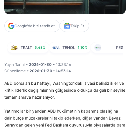
Google'da bizi tercih et
Takip Et
TRALT
5,48%
TEHOL
1,10%
PEGYO
Yayın Tarihi •
2026-01-30
• 13:33:16
Güncelleme
• 2026-01-30 •
14:53:14
ABD borsaları bu haftayı, Washington’daki siyasi belirsizlikler ve
kritik liderlik değişimlerinin gölgesinde oldukça dalgalı bir seyirle
tamamlamaya hazırlanıyor.
Yatırımcılar bir yandan ABD hükümetinin kapanma olasılığına
dair bütçe müzakerelerini takip ederken, diğer yandan Beyaz
Saray’dan gelen yeni Fed Başkanı duyurusuyla piyasalarda para