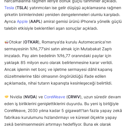
harcamalarına rağmen ileriye dönük güçlü tahminler açıkladı.
Tesla
(
TSLA
) yatırımcıları ise gelir düşüşü açıklamasına rağmen
şirketin birimlerindeki yeniden dengelenmeleri olumlu karşıladı.
Ayrıca
Apple
(
AAPL
) amiral gemisi ürünü iPhone’a yönelik güçlü
talebin etkisiyle beklentileri aşan sonuçlar açıkladı.
Otokar (
OTKAR
), Romanya’da kurulu Automecanica’nın
sermayesinin %96,77’sini satın almak için Mutabakat Zaptı
imzaladı. Pay alım bedelinin %96,77 oranındaki paylar için
yaklaşık 85 milyon euro olarak belirlenmesine karar verildi.
Ancak işlemin net borç ve işletme sermayesi dâhil kapanış
düzeltmelerine tâbi olmasının öngörüldüğü ifade edilen
açıklamada, nihai tutarın kapanışta kesinleşeceği belirtildi.
Nvidia (
NVDA
) ve
CoreWeave
(
CRWV
), uzun süredir devam
eden iş birliklerini genişlettiklerini duyurdu. Bu yeni iş birliğiyle
CoreWeave, 2030 yılına kadar 5 gigawatt’tan fazla yapay zekâ
fabrikası kurulumunu hızlandırmayı ve küresel ölçekte yapay
zekâ benimsenmesini artırmayı hedefliyor. Buna ek olarak