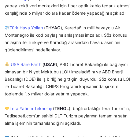
yapay zekâ veri merkezleri için fiber optik kablo tedarik etmesi
karşılığında 6 milyar dolara kadar ödeme yapacağını açıkladı.
Türk Hava Yolları
(
THYAO
), Karadağ’ın milli havayolu Air
Montenegro ile kod paylaşımı anlaşması imzaladı. Söz konusu
anlaşma ile Türkiye ve Karadağ arasındaki hava ulaşımının
güçlendirilmesi hedefleniyor.
USA Rare Earth
(
USAR
), ABD Ticaret Bakanlığı ile bağlayıcı
olmayan bir Niyet Mektubu (LOI) imzaladığını ve ABD Enerji
Bakanlığı (DOE) ile iş birliğine gittiğini duyurdu. Söz konusu LOI
ile Ticaret Bakanlığı, CHIPS Programı kapsamında şirkete
toplamda 1,6 milyar dolar yatırım yapacak.
Tera Yatırım Teknoloji
(
TEHOL
), bağlı ortaklığı Tera Turizm’in,
Tatilsepeti.com’un sahibi DLT Turizm paylarının tamamını satın
alma işleminin tamamlandığını açıkladı.