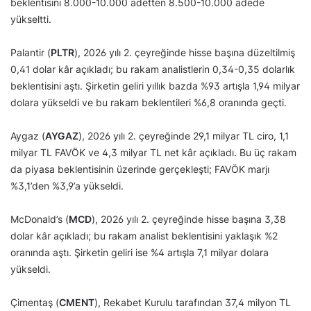
beklentisini 8.000-10.000 adetten 8.500-10.000 adede
yükseltti.
Palantir (
PLTR
), 2026 yılı 2. çeyreğinde hisse başına düzeltilmiş
0,41 dolar kâr açıkladı; bu rakam analistlerin 0,34-0,35 dolarlık
beklentisini aştı. Şirketin geliri yıllık bazda %93 artışla 1,94 milyar
dolara yükseldi ve bu rakam beklentileri %6,8 oranında geçti.
Aygaz (
AYGAZ
), 2026 yılı 2. çeyreğinde 29,1 milyar TL ciro, 1,1
milyar TL FAVÖK ve 4,3 milyar TL net kâr açıkladı. Bu üç rakam
da piyasa beklentisinin üzerinde gerçekleşti; FAVÖK marjı
%3,1’den %3,9’a yükseldi.
McDonald’s (
MCD
), 2026 yılı 2. çeyreğinde hisse başına 3,38
dolar kâr açıkladı; bu rakam analist beklentisini yaklaşık %2
oranında aştı. Şirketin geliri ise %4 artışla 7,1 milyar dolara
yükseldi.
Çimentaş (
CMENT
), Rekabet Kurulu tarafından 37,4 milyon TL