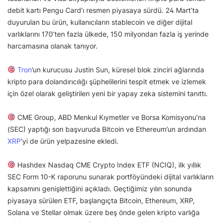
debit kartı Pengu Card’ı resmen piyasaya sürdü. 24 Mart’ta
duyurulan bu ürün, kullanıcıların stablecoin ve diğer dijital
varlıklarını 170’ten fazla ülkede, 150 milyondan fazla iş yerinde
harcamasına olanak tanıyor.
Tron
’un kurucusu Justin Sun, küresel blok zinciri ağlarında
kripto para dolandırıcılığı şüphelilerini tespit etmek ve izlemek
için özel olarak geliştirilen yeni bir yapay zeka sistemini tanıttı.
CME Group, ABD Menkul Kıymetler ve Borsa Komisyonu’na
(SEC) yaptığı son başvuruda Bitcoin ve Ethereum’un ardından
XRP
’yi de ürün yelpazesine ekledi.
Hashdex Nasdaq CME Crypto Index ETF (NCIQ), ilk yıllık
SEC Form 10-K raporunu sunarak portföyündeki dijital varlıkların
kapsamını genişlettiğini açıkladı. Geçtiğimiz yılın sonunda
piyasaya sürülen ETF, başlangıçta Bitcoin, Ethereum, XRP,
Solana ve Stellar olmak üzere beş önde gelen kripto varlığa