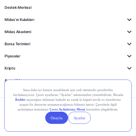
Destek Merkezi
Midas'ın Kulakları
Midas Akademi
Borsa Terimleri
Piyasalar
Kripto
Ayrıcalıklar
Kişisel Verilerin
Gizlilik
Yasal
Çerez
Korunması
Politikası
Duyurular
Ayarları
© 2026 Midas Finansal Teknolojiler A.Ş. Tüm hakları saklıdır.