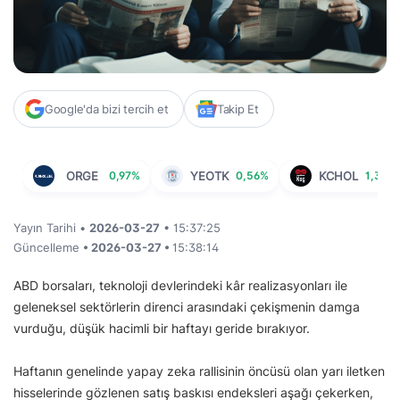
Google'da bizi tercih et
Takip Et
ORGE
0,97%
YEOTK
0,56%
KCHOL
1,33%
Yayın Tarihi •
2026-03-27
• 15:37:25
Güncelleme
• 2026-03-27 •
15:38:14
ABD borsaları, teknoloji devlerindeki kâr realizasyonları ile
geleneksel sektörlerin direnci arasındaki çekişmenin damga
vurduğu, düşük hacimli bir haftayı geride bırakıyor.
Haftanın genelinde yapay zeka rallisinin öncüsü olan yarı iletken
hisselerinde gözlenen satış baskısı endeksleri aşağı çekerken,