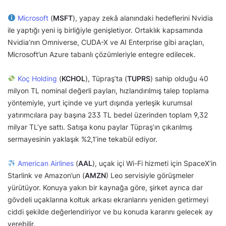
Microsoft
(
MSFT
), yapay zekâ alanındaki hedeflerini Nvidia
ile yaptığı yeni iş birliğiyle genişletiyor. Ortaklık kapsamında
Nvidia’nın Omniverse, CUDA-X ve AI Enterprise gibi araçları,
Microsoft’un Azure tabanlı çözümleriyle entegre edilecek.
Koç Holding
(
KCHOL
), Tüpraş’ta (
TUPRS
) sahip olduğu 40
milyon TL nominal değerli payları, hızlandırılmış talep toplama
yöntemiyle, yurt içinde ve yurt dışında yerleşik kurumsal
yatırımcılara pay başına 233 TL bedel üzerinden toplam 9,32
milyar TL’ye sattı. Satışa konu paylar Tüpraş’ın çıkarılmış
sermayesinin yaklaşık %2,1’ine tekabül ediyor.
American Airlines
(
AAL
), uçak içi Wi-Fi hizmeti için SpaceX’in
Starlink ve Amazon’un (
AMZN
) Leo servisiyle görüşmeler
yürütüyor. Konuya yakın bir kaynağa göre, şirket ayrıca dar
gövdeli uçaklarına koltuk arkası ekranlarını yeniden getirmeyi
ciddi şekilde değerlendiriyor ve bu konuda kararını gelecek ay
verebilir.