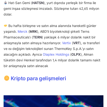
Hat-San Gemi (
HATSN
), yurt dışında yerleşik bir firma ile
gemi inşaa sözleşmesi imzaladı. Sözleşme tutarı 42,65 milyon
dolar.
Bu hafta birleşme ve satın alma alanında hareketli günler
yaşandı.
Merck
(
MRK
), ABD’li biyoteknoloji şirketi Terns
Pharmaceuticals’ı (
TERN
) yaklaşık 6 milyar dolarlık nakit bir
anlaşmayla satın almaya hazırlanıyor.
Vertiv
(
VRT
), ısı transferi
ve ısı değişim teknolojileri sunan ThermoKey S.p.A.’yı satın
alacağını açıkladı. Ayrıca
Olaplex Holdings
(
OLPX
), Alman
tüketim devi Henkel tarafından 1,4 milyar dolarlık tamamı nakit
bir anlaşmayla satın alınacak
Kripto para gelişmeleri