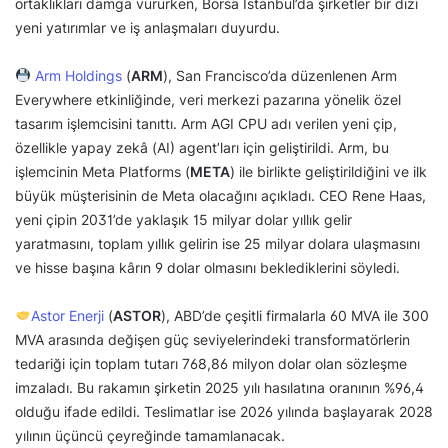
ortaklıkları damga vururken, Borsa İstanbul’da şirketler bir dizi
yeni yatırımlar ve iş anlaşmaları duyurdu.
Arm Holdings
(
ARM
), San Francisco’da düzenlenen Arm
Everywhere etkinliğinde, veri merkezi pazarına yönelik özel
tasarım işlemcisini tanıttı. Arm AGI CPU adı verilen yeni çip,
özellikle yapay zekâ (AI) agent’ları için geliştirildi. Arm, bu
işlemcinin Meta Platforms (
META
) ile birlikte geliştirildiğini ve ilk
büyük müşterisinin de Meta olacağını açıkladı. CEO Rene Haas,
yeni çipin 2031’de yaklaşık 15 milyar dolar yıllık gelir
yaratmasını, toplam yıllık gelirin ise 25 milyar dolara ulaşmasını
ve hisse başına kârın 9 dolar olmasını beklediklerini söyledi.
Astor Enerji
(
ASTOR
), ABD’de çeşitli firmalarla 60 MVA ile 300
MVA arasında değişen güç seviyelerindeki transformatörlerin
tedariği için toplam tutarı 768,86 milyon dolar olan sözleşme
imzaladı. Bu rakamın şirketin 2025 yılı hasılatına oranının %96,4
olduğu ifade edildi. Teslimatlar ise 2026 yılında başlayarak 2028
yılının üçüncü çeyreğinde tamamlanacak.