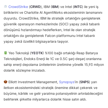
CrowdStrike
(
CRWD
), IBM (
IBM
) ve Intel (
INTC
) ile yeni iş
birliklerini ve Charlotte AI AgentWorks ekosisteminin lansmanını
duyurdu. CrowdStrike, IBM ile stratejik ortaklığını genişleterek
güvenlik operasyon merkezlerinde (SOC) yapay zekâ tabanlı
dönüşümü hızlandırmayı hedeflerken, Intel ile olan stratejik
ortaklığını da genişleterek Falcon platformunu Intel tabanlı
yapay zekâ özellikli bilgisayarlara taşıyor.
Yeo Teknoloji (
YEOTK
) %100 bağlı ortaklığı Reap Batarya
Teknolojileri, Endoks Enerji ile 1C ve 0.5C şarj-deşarj oranlarına
sahip enerji depolama ünitelerinin üretimine yönelik 15,93 milyon
dolarlık sözleşme imzaladı.
Elliott Investment Management,
Synopsys
’in (
SNPS
) yarı
iletken ekosistemindeki stratejik önemine dikkat çekerek ve
büyüme, kârlılık ve gelir yaratma potansiyelinin artırılabileceğini
belirterek şirkette milyarlarca dolarlık hisse satın aldı.