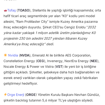
Tofaş
(
TOASO
), Stellantis ile yaptığı işbirliği kapsamında; orta
hafif ticari araç segmentinde yer alan “K0” kodlu yeni model
ailesini, “Ram ProMaster City” ismiyle Kuzey Amerika pazarına
ihraç edeceğini duyurdu. Şirket CEO’su Cengiz Eroldu “
2032
yılına kadar yaklaşık 1 milyon adetlik üretim planladığımız K0
projesinin 230 bin adedini 2027 yılından itibaren Kuzey
Amerika’ya ihraç edeceğiz” dedi.
Nvidia
(
NVDA
), Emerald AI ile birlikte AES Corporation,
Constellation Energy (
CEG
), Invenergy, NextEra Energy (
NEE
),
Nscale Energy & Power ve Vistra (
VST
) ile yeni bir iş birliğine
gittiğini açıkladı. Şirketler, şebekeye daha hızlı bağlanabilen ve
esnek enerji varlıkları olarak çalışabilen yapay zekâ fabrikaları
geliştirmeyi hedefliyor.
Orge Enerji
(
ORGE
) Yönetim Kurulu Başkanı Nevhan Gündüz,
şirketin backlog tutarının 5,6 milyar TL’ye ulaştığını söyledi.