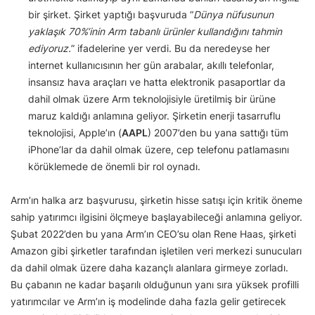
bir şirket. Şirket yaptığı başvuruda “
Dünya nüfusunun
yaklaşık 70%’inin Arm tabanlı ürünler kullandığını tahmin
ediyoruz.
” ifadelerine yer verdi. Bu da neredeyse her
internet kullanıcısının her gün arabalar, akıllı telefonlar,
insansız hava araçları ve hatta elektronik pasaportlar da
dahil olmak üzere Arm teknolojisiyle üretilmiş bir ürüne
maruz kaldığı anlamına geliyor. Şirketin enerji tasarruflu
teknolojisi, Apple’ın (
AAPL
) 2007’den bu yana sattığı tüm
iPhone’lar da dahil olmak üzere, cep telefonu patlamasını
körüklemede de önemli bir rol oynadı.
Arm’ın halka arz başvurusu, şirketin hisse satışı için kritik öneme
sahip yatırımcı ilgisini ölçmeye başlayabileceği anlamına geliyor.
Şubat 2022’den bu yana Arm’ın CEO’su olan Rene Haas, şirketi
Amazon gibi şirketler tarafından işletilen veri merkezi sunucuları
da dahil olmak üzere daha kazançlı alanlara girmeye zorladı.
Bu çabanın ne kadar başarılı olduğunun yanı sıra yüksek profilli
yatırımcılar ve Arm’ın iş modelinde daha fazla gelir getirecek