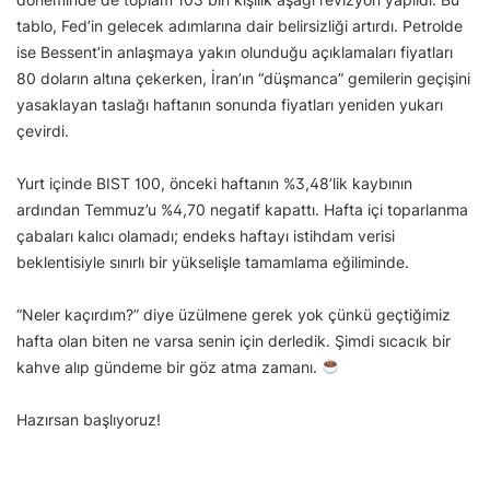
tablo, Fed’in gelecek adımlarına dair belirsizliği artırdı. Petrolde
ise Bessent’in anlaşmaya yakın olunduğu açıklamaları fiyatları
80 doların altına çekerken, İran’ın “düşmanca” gemilerin geçişini
yasaklayan taslağı haftanın sonunda fiyatları yeniden yukarı
çevirdi.
Yurt içinde BIST 100, önceki haftanın %3,48’lik kaybının
ardından Temmuz’u %4,70 negatif kapattı. Hafta içi toparlanma
çabaları kalıcı olamadı; endeks haftayı istihdam verisi
beklentisiyle sınırlı bir yükselişle tamamlama eğiliminde.
“Neler kaçırdım?” diye üzülmene gerek yok çünkü geçtiğimiz
hafta olan biten ne varsa senin için derledik. Şimdi sıcacık bir
kahve alıp gündeme bir göz atma zamanı.
Hazırsan başlıyoruz!