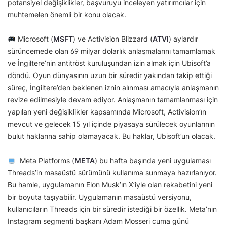
potansiyel değişiklikler, başvuruyu inceleyen yatırımcılar için
muhtemelen önemli bir konu olacak.
Microsoft (
MSFT
) ve Activision Blizzard (
ATVI
) aylardır
sürüncemede olan 69 milyar dolarlık anlaşmalarını tamamlamak
ve İngiltere’nin antitröst kuruluşundan izin almak için Ubisoft’a
döndü. Oyun dünyasının uzun bir süredir yakından takip ettiği
süreç, İngiltere’den beklenen iznin alınması amacıyla anlaşmanın
revize edilmesiyle devam ediyor. Anlaşmanın tamamlanması için
yapılan yeni değişiklikler kapsamında Microsoft, Activision’ın
mevcut ve gelecek 15 yıl içinde piyasaya sürülecek oyunlarının
bulut haklarına sahip olamayacak. Bu haklar, Ubisoft’un olacak.
Meta Platforms (
META
) bu hafta başında yeni uygulaması
Threads’in masaüstü sürümünü kullanıma sunmaya hazırlanıyor.
Bu hamle, uygulamanın Elon Musk’ın X’iyle olan rekabetini yeni
bir boyuta taşıyabilir. Uygulamanın masaüstü versiyonu,
kullanıcıların Threads için bir süredir istediği bir özellik. Meta’nın
Instagram segmenti başkanı Adam Mosseri cuma günü