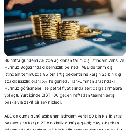
Bu hafta gündemi ABD’de açıklanan tarım dışı istihdam verisi ve
Hürmüz Boğazı’ndaki belirsizlik belirledi. ABD’de tarım dışı
istihdam temmuzda 85 bin artış beklentisine karşın 23 bin kişi
azaldı; işsizlik oranı %4,1’e geriledi. İran-Umman arasındaki
Hürmüz görüşmeleri ise petrol fiyatlarında sert dalgalanmalara
yol açtı. Yurt içinde BIST 100 geçen haftadan taşınan satış
baskısıyla zayıf bir seyir izledi.
ABD’de cuma günü açıklanan istihdam verisi 80 bin kişilik artış
beklentisine karşın 23 bin kişilik düşüşle geldi; mayıs-haziran
döneminde de toplam 103 bin kişilik aşağı revizyon yapıldı. Bu