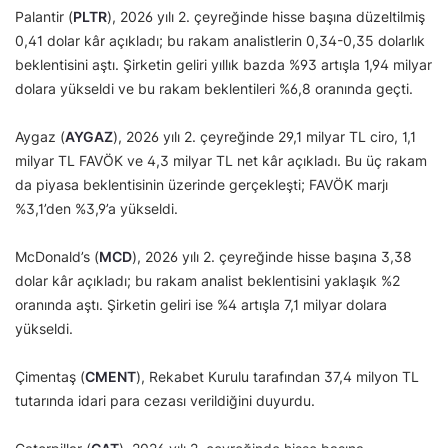
Palantir (
PLTR
), 2026 yılı 2. çeyreğinde hisse başına düzeltilmiş
0,41 dolar kâr açıkladı; bu rakam analistlerin 0,34-0,35 dolarlık
beklentisini aştı. Şirketin geliri yıllık bazda %93 artışla 1,94 milyar
dolara yükseldi ve bu rakam beklentileri %6,8 oranında geçti.
Aygaz (
AYGAZ
), 2026 yılı 2. çeyreğinde 29,1 milyar TL ciro, 1,1
milyar TL FAVÖK ve 4,3 milyar TL net kâr açıkladı. Bu üç rakam
da piyasa beklentisinin üzerinde gerçekleşti; FAVÖK marjı
%3,1’den %3,9’a yükseldi.
McDonald’s (
MCD
), 2026 yılı 2. çeyreğinde hisse başına 3,38
dolar kâr açıkladı; bu rakam analist beklentisini yaklaşık %2
oranında aştı. Şirketin geliri ise %4 artışla 7,1 milyar dolara
yükseldi.
Çimentaş (
CMENT
), Rekabet Kurulu tarafından 37,4 milyon TL
tutarında idari para cezası verildiğini duyurdu.