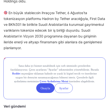
Holdings oldu.
En büyük stablecoin ihraççısı Tether, 6 Ağustos’ta
tokenizasyon platformu Hadron by Tether aracılığıyla, First Data
ve BKN301 ile birlikte Suudi Arabistan’da kurumsal gayrimenkul
varlıklarını tokenize edecek bir iş birliği duyurdu. Suudi
Arabistan’ın Vizyon 2030 programına dayanan bu girişimin
ileride enerji ve altyapı finansmanı gibi alanlara da genişlemesi
planlanıyor.
Kripto piyasa yapıcısı Wintermute, ABD’deki iştiraki
Wintermute USA LLC’yi 6 Ağustos’ta SEC’e ve FINRA’ya aracı
kurum (broker-dealer) olarak kaydettirdiğini duyurdu. Bu statü,
şirketin ABD’de hisse senedi ve opsiyon işlemleri yapmasına,
borsa yatırım fonlarına (ETF) likidite sağlamasına ve kendi
hesabına dijital varlık menkul kıymetlerini takas etmesine imkân
tanıyor.
Veri gündemi