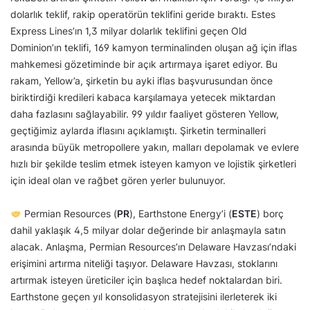
dolarlık teklif, rakip operatörün teklifini geride bıraktı. Estes
Express Lines’ın 1,3 milyar dolarlık teklifini geçen Old
Dominion’ın teklifi, 169 kamyon terminalinden oluşan ağ için iflas
mahkemesi gözetiminde bir açık artırmaya işaret ediyor. Bu
rakam, Yellow’a, şirketin bu ayki iflas başvurusundan önce
biriktirdiği kredileri kabaca karşılamaya yetecek miktardan
daha fazlasını sağlayabilir. 99 yıldır faaliyet gösteren Yellow,
geçtiğimiz aylarda iflasını açıklamıştı. Şirketin terminalleri
arasında büyük metropollere yakın, malları depolamak ve evlere
hızlı bir şekilde teslim etmek isteyen kamyon ve lojistik şirketleri
için ideal olan ve rağbet gören yerler bulunuyor.
Permian Resources (
PR
), Earthstone Energy’i (
ESTE
) borç
dahil yaklaşık 4,5 milyar dolar değerinde bir anlaşmayla satın
alacak. Anlaşma, Permian Resources’ın Delaware Havzası’ndaki
erişimini artırma niteliği taşıyor. Delaware Havzası, stoklarını
artırmak isteyen üreticiler için başlıca hedef noktalardan biri.
Earthstone geçen yıl konsolidasyon stratejisini ilerleterek iki