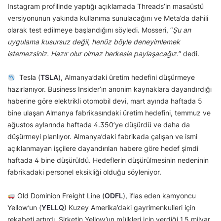
Instagram profilinde yaptığı açıklamada Threads’in masaüstü
versiyonunun yakında kullanıma sunulacağını ve Meta’da dahili
olarak test edilmeye başlandığını söyledi. Mosseri, “
Şu an
uygulama kusursuz değil, henüz böyle deneyimlemek
istemezsiniz. Hazır olur olmaz herkesle paylaşacağız.
” dedi.
Tesla (
TSLA
), Almanya’daki üretim hedefini düşürmeye
hazırlanıyor. Business Insider’ın anonim kaynaklara dayandırdığı
haberine göre elektrikli otomobil devi, mart ayında haftada 5
bine ulaşan Almanya fabrikasındaki üretim hedefini, temmuz ve
ağustos aylarında haftada 4.350’ye düşürdü ve daha da
düşürmeyi planlıyor. Almanya’daki fabrikada çalışan ve ismi
açıklanmayan işçilere dayandırılan habere göre hedef şimdi
haftada 4 bine düşürüldü. Hedeflerin düşürülmesinin nedeninin
fabrikadaki personel eksikliği olduğu söyleniyor.
Old Dominion Freight Line (
ODFL
), iflas eden kamyoncu
Yellow’un (
YELLQ
) Kuzey Amerika’daki gayrimenkulleri için
rekabeti artırdı. Şirketin Yellow’un mülkleri için verdiği 1,5 milyar