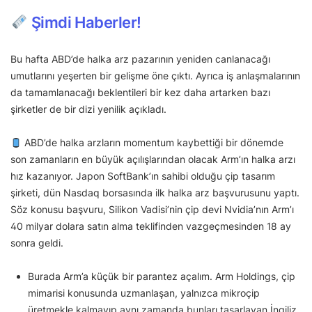
Şimdi Haberler!
Bu hafta ABD’de halka arz pazarının yeniden canlanacağı
umutlarını yeşerten bir gelişme öne çıktı. Ayrıca iş anlaşmalarının
da tamamlanacağı beklentileri bir kez daha artarken bazı
şirketler de bir dizi yenilik açıkladı.
ABD’de halka arzların momentum kaybettiği bir dönemde
son zamanların en büyük açılışlarından olacak Arm’ın halka arzı
hız kazanıyor. Japon SoftBank’ın sahibi olduğu çip tasarım
şirketi, dün Nasdaq borsasında ilk halka arz başvurusunu yaptı.
Söz konusu başvuru, Silikon Vadisi’nin çip devi Nvidia’nın Arm’ı
40 milyar dolara satın alma teklifinden vazgeçmesinden 18 ay
sonra geldi.
Burada Arm’a küçük bir parantez açalım. Arm Holdings, çip
mimarisi konusunda uzmanlaşan, yalnızca mikroçip
üretmekle kalmayıp aynı zamanda bunları tasarlayan İngiliz