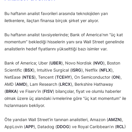
Bu haftanın analist favorileri arasında teknolojiden yarı
iletkenlere, ilaçtan finansa birçok şirket yer alıyor.
Bu haftanın analist tavsiyelerinde; Bank of America’nın “üç kat
momentum” beklediği hisselerin yanı sıra Wall Street genelinde
analistlerin hedef fiyatlarını yükselttiği bazı isimler var.
Bank of America; Uber (
UBER
), Novo Nordisk (
NVO
), Boston
Scientific (
BSX
), Intuitive Surgical (
ISRG
), Netflix (
NFLX
),
NetEase (
NTES
), Tencent (
TCEHY
), On Semiconductor (
ON
),
AMD (
AMD
), Lam Research (
LRCX
), Berkshire Hathaway
(
BRKA
) ve Fiserv’in (
FISV
) bilançolar, fiyat ve olumlu haberler
olmak üzere üç alandaki ivmelerine göre “üç kat momentum” ile
hızlanmasını bekliyor.
Öte yandan Wall Street’in tanınan analistleri, Amazon (
AMZN
),
AppLovin (
APP
), Datadog (
DDOG
) ve Royal Caribbean’ın (
RCL
)