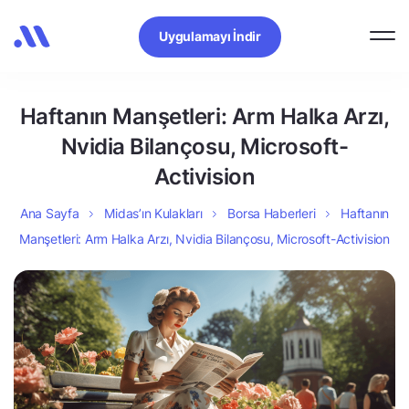
Uygulamayı İndir
Haftanın Manşetleri: Arm Halka Arzı,
Nvidia Bilançosu, Microsoft-
Activision
Ana Sayfa
Midas’ın Kulakları
Borsa Haberleri
Haftanın
Manşetleri: Arm Halka Arzı, Nvidia Bilançosu, Microsoft-Activision