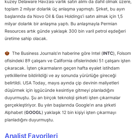
kuzey Delaware Havzası varlık satın alımı da dahil olmak üzere,
toplam 2 milyar dolarlık üç anlaşma yapmıştı. Şirket, bu ayın
başlarında da Novo Oil & Gas Holdings’i satın almak için 1,5
milyar dolarlık bir anlaşma yaptı. Bu anlaşmayla Permian
Resources artık günde yaklaşık 300 bin varil petrol eşdeğeri
üretime sahip olacak.
The Business Journals’ın haberine göre Intel (
INTC
), Folsom
ofisindeki 89 çalışanı ve California ofislerindeki 51 çalışanı işten
çıkaracak. İşten çıkarmaların geçen hafta eyalet istihdam
yetkililerine bildirildiği ve ay sonunda yürürlüğe gireceği
belirtildi. USA Today, mayıs ayında çip devinin maliyetleri
düşürmek için işgücünde kesintiye gitmeyi planladığını
duyurmuştu. Şu an birçok teknoloji şirketi işten çıkarmalar
gerçekleştiriyor. Bu yılın başlarında Google’ın ana şirketi
Alphabet (
GOOGL
) yaklaşık 12 bin kişiyi işten çıkarmayı
planladığını duyurmuştu.
Analist Favorileri