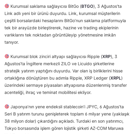
Kurumsal saklama sağlayıcısı BitGo (
BTGO
), 3 Ağustos’ta
Link adlı yeni bir ürünü duyurdu. Link, kurumsal müşterilerin
çeşitli borsalardaki hesaplarını BitGo’nun saklama platformuyla
tek bir arayüzde birleştirerek, hazine ve trading ekiplerinin
varlıklarını tek noktadan görüntüleyip yönetmesine imkân
tanıyor.
Kurumsal blok zinciri altyapı sağlayıcısı Ripple (
XRP
), 3
Ağustos’ta İngiltere merkezli ZILO ve Licuido şirketlerine
stratejik yatırım yaptığını duyurdu. Var olan iş birliklerini hisse
ortaklığına dönüştüren bu adımla Ripple, XRP Ledger (
XRPL
)
üzerindeki sermaye piyasaları altyapısına düzenlenmiş transfer
acenteliği, ihraç ve teminat mobilitesi ekliyor.
Japonya’nın yene endeksli stablecoin’i JPYC, 6 Ağustos’ta
Seri B yatırım turunu genişleterek toplam 6 milyar yene (yaklaşık
38 milyon dolar) çıkardığını açıkladı. Turdaki en son yatırımcı,
Tokyo borsasında işlem gören lojistik şirketi AZ-COM Maruwa