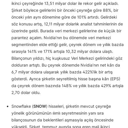
ikinci çeyreğinde 13,51 milyar dolar ile rekor gelir açıkladı.
Şirket böylece gelirlerini bir önceki çeyreğe göre 88%, bir
önceki yılın aynı dönemine göre de 101% artırdı. Gelirdeki
söz konusu artış, 12,11 milyar dolarlık analist tahminlerinin de
üzerinde geldi. Burada veri merkezi gelirlerine de küçük bir
parantez açalım. Nvidia’nın bu dönemde veri merkezi
segmentinden elde ettiği gelir, çeyrek dönem ve yıllık bazda
sırasıyla 141% ve 171% artışla 10,32 milyar dolara ulaştı.
Bilançonun yıldızı, hiç kuşkusuz Veri Merkezi gelirindeki göz
dolduran artıştı. Bu çeyrek dönemde Nvidia’nın net kârı da
6,7 milyar dolara ulaşarak yıllık bazda 422%’lik bir artış
gösterdi. Ayrıca şirketin seyreltilmiş hisse başına kârı (EPS)
da çeyrek dönem bazında 148% ve yıllık bazda 429% artışla
2,70 dolar oldu.
Snowflake (
SNOW
) hisseleri, şirketin mevcut çeyreğe
yönelik görünümünün ılımlı seyretmesinin yanı sıra
bilançosunun da beklentileri aşmasıyla açılış öncesinde
yükseldi. Şirket, temmuz ayında sona eren mali ikinci