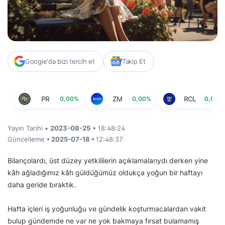
Google'da bizi tercih et
Takip Et
PR
0,00%
ZM
0,00%
RCL
0,00%
Yayın Tarihi •
2023-08-25
• 18:48:24
Güncelleme
• 2025-07-18 •
12:48:37
Bilançolardı, üst düzey yetkililerin açıklamalarıydı derken yine
kâh ağladığımız kâh güldüğümüz oldukça yoğun bir haftayı
daha geride bıraktık.
Hafta içleri iş yoğunluğu ve gündelik koşturmacalardan vakit
bulup gündemde ne var ne yok bakmaya fırsat bulamamış