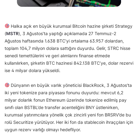
Halka açık en büyük kurumsal Bitcoin hazine şirketi Strategy
(
MSTR
), 3 Ağustos’ta yaptığı açıklamada 27 Temmuz-2
Ağustos haftasında 1.638 BTC’yi ortalama 63.957 dolardan,
toplam 104,7 milyon dolara sattığını duyurdu. Gelir, STRC hisse
senedi temettülerini ve geri alımlarını finanse etmede
kullanılırken, şirketin BTC hazinesi 842.138 BTC’ye, dolar rezervi
ise 4 milyar dolara yükseldi.
Dünyanın en büyük varlık yöneticisi BlackRock, 3 Ağustos’ta
iki yeni tokenize para piyasası fonunu duyurdu: mevcut 6,2
milyar dolarlık fonun Ethereum üzerinde tokenize edilmiş pay
sınıfı olan BSTBL’de transfer acenteliğini BNY üstlenirken,
kurumsal yatırımcılara yönelik çok zincirli yeni fon BRSRV’de bu
rolü Securitize yürütüyor. Her iki fon da stablecoin ihraççıları için
uygun rezerv varlığı olmayı hedefliyor.