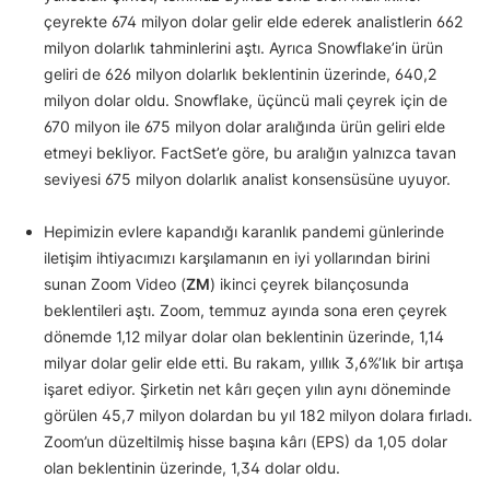
çeyrekte 674 milyon dolar gelir elde ederek analistlerin 662
milyon dolarlık tahminlerini aştı. Ayrıca Snowflake’in ürün
geliri de 626 milyon dolarlık beklentinin üzerinde, 640,2
milyon dolar oldu. Snowflake, üçüncü mali çeyrek için de
670 milyon ile 675 milyon dolar aralığında ürün geliri elde
etmeyi bekliyor. FactSet’e göre, bu aralığın yalnızca tavan
seviyesi 675 milyon dolarlık analist konsensüsüne uyuyor.
Hepimizin evlere kapandığı karanlık pandemi günlerinde
iletişim ihtiyacımızı karşılamanın en iyi yollarından birini
sunan Zoom Video (
ZM
) ikinci çeyrek bilançosunda
beklentileri aştı. Zoom, temmuz ayında sona eren çeyrek
dönemde 1,12 milyar dolar olan beklentinin üzerinde, 1,14
milyar dolar gelir elde etti. Bu rakam, yıllık 3,6%’lık bir artışa
işaret ediyor. Şirketin net kârı geçen yılın aynı döneminde
görülen 45,7 milyon dolardan bu yıl 182 milyon dolara fırladı.
Zoom’un düzeltilmiş hisse başına kârı (EPS) da 1,05 dolar
olan beklentinin üzerinde, 1,34 dolar oldu.