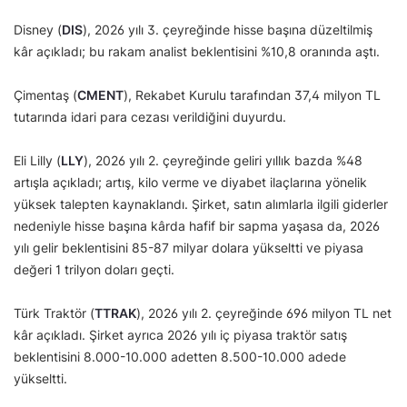
Disney (
DIS
), 2026 yılı 3. çeyreğinde hisse başına düzeltilmiş
kâr açıkladı; bu rakam analist beklentisini %10,8 oranında aştı.
Çimentaş (
CMENT
), Rekabet Kurulu tarafından 37,4 milyon TL
tutarında idari para cezası verildiğini duyurdu.
Eli Lilly (
LLY
), 2026 yılı 2. çeyreğinde geliri yıllık bazda %48
artışla açıkladı; artış, kilo verme ve diyabet ilaçlarına yönelik
yüksek talepten kaynaklandı. Şirket, satın alımlarla ilgili giderler
nedeniyle hisse başına kârda hafif bir sapma yaşasa da, 2026
yılı gelir beklentisini 85-87 milyar dolara yükseltti ve piyasa
değeri 1 trilyon doları geçti.
Türk Traktör (
TTRAK
), 2026 yılı 2. çeyreğinde 696 milyon TL net
kâr açıkladı. Şirket ayrıca 2026 yılı iç piyasa traktör satış
beklentisini 8.000-10.000 adetten 8.500-10.000 adede
yükseltti.