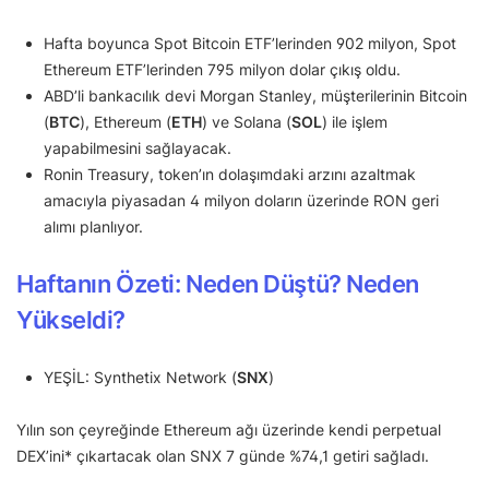
Hafta boyunca Spot Bitcoin ETF’lerinden 902 milyon, Spot
Ethereum ETF’lerinden 795 milyon dolar çıkış oldu.
ABD’li bankacılık devi Morgan Stanley, müşterilerinin Bitcoin
(
BTC
), Ethereum (
ETH
) ve Solana (
SOL
) ile işlem
yapabilmesini sağlayacak.
Ronin Treasury, token’ın dolaşımdaki arzını azaltmak
amacıyla piyasadan 4 milyon doların üzerinde RON geri
alımı planlıyor.
Haftanın Özeti: Neden Düştü? Neden
Yükseldi?
YEŞİL: Synthetix Network (
SNX
)
Yılın son çeyreğinde Ethereum ağı üzerinde kendi perpetual
DEX’ini* çıkartacak olan SNX 7 günde %74,1 getiri sağladı.