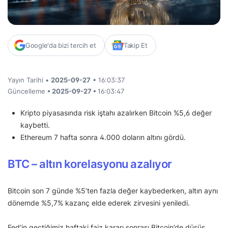
Google'da bizi tercih et
Takip Et
Yayın Tarihi •
2025-09-27
• 16:03:37
Güncelleme
• 2025-09-27 •
16:03:47
Kripto piyasasında risk iştahı azalırken Bitcoin %5,6 değer
kaybetti.
Ethereum 7 hafta sonra 4.000 doların altını gördü.
BTC – altın korelasyonu azalıyor
Bitcoin son 7 günde %5’ten fazla değer kaybederken, altın aynı
dönemde %5,7% kazanç elde ederek zirvesini yeniledi.
Fed’in geçtiğimiz haftaki faiz kararı sonrası Bitcoin’de düşüş