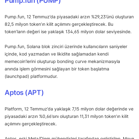
Pump.fun (PUMP)
Pump.fun, 12 Temmuz’da piyasadaki arzın %29,23’ünü oluşturan
82,5 milyon token’ın kilit açılımını gerçekleştirecek. Bu
token’ların değeri ise yaklaşık 134,65 milyon dolar seviyesinde.
Pump.fun, Solana blok zinciri üzerinde kullanıcıların saniyeler
içinde, kod yazmadan ve likidite sağlamadan kendi
memecoin’lerini oluşturup bonding curve mekanizmasıyla
anında işlem görmesini sağlayan bir token başlatma
(launchpad) platformudur.
Aptos (APT)
Platform, 12 Temmuz’da yaklaşık 7,15 milyon dolar değerinde ve
piyasadaki arzın %0,66’sını oluşturan 11,31 milyon token’ın kilit
açılımını gerçekleştirecek.
Aptos, eski Meta/Diem mühendisleri tarafından geliştirilen, Move