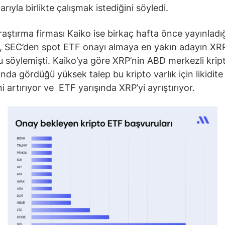
larıyla birlikte çalışmak istediğini söyledi.
raştırma firması Kaiko ise birkaç hafta önce yayınladığı
, SEC’den spot ETF onayı almaya en yakın adayın XR
 söylemişti. Kaiko’ya göre XRP’nin ABD merkezli krip
ında gördüğü yüksek talep bu kripto varlık için likidite
i artırıyor ve ETF yarışında XRP’yi ayrıştırıyor.