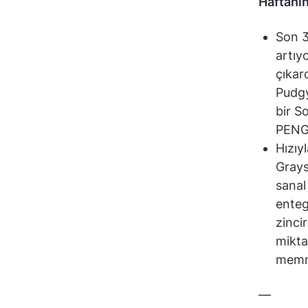
Haftanı
Son 3
artıy
çıkar
Pudgy
bir S
PENGU
Hızıyl
Grays
sanal
enteg
zinci
mikta
memnu
—