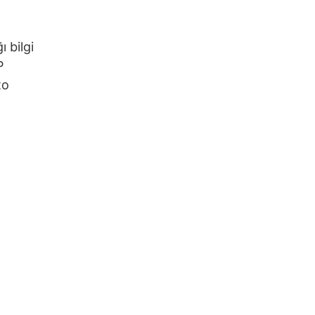
 bilgi
P
to