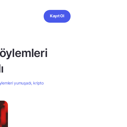
Kayıt Ol
söylemleri
ı
öylemleri yumuşadı, kripto