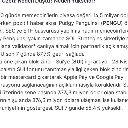
n Özeti: Neden Düştü? Neden Yükseldi?
0 günde memecoin’lerin piyasa değeri 14,5 milyar dol
orken pozitif haber akışı Pudgy Penguins’i (
PENGU
) 
dı. SEC’ye ETF başvurusu yapılmış nadir memecoin’le
 Penguins, yakın zamanda SOL Strategies şirketiyle 
olana validator* canlıya almak için partnerlik açıklamışt
 son 7 günde 87,7% getiri sağladı.
a öne çıkan blok zinciri Sui’ye (
SUI
) ilgi artıyor. 23 Ni
cale’ın SUI fonunu tanıtmasıyla ilgi çeken blok zinciri
 bir mastercard çıkartarak Apple Pay ve Google Pay
rasyonu sağlanacağının açıklanmasıyla körüklendi. S
ri üzerinde sene başında 373,3 milyon dolar olan stab
rının şu anda 876,3 milyon dolara ulaşması ise kullanıc
niyetinin göstergesi. SUI 7 günde 65,4% yükseldi.