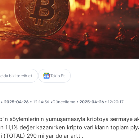
'da bizi tercih et
Takip Et
i •
2025-04-26
• 12:14:56
•
Güncelleme
• 2025-04-26 •
12:20:17
’ın söylemlerinin yumuşamasıyla kriptoya sermaye akış
in 11,1% değer kazanırken kripto varlıkların toplam pi
i (TOTAL) 290 milyar dolar arttı.