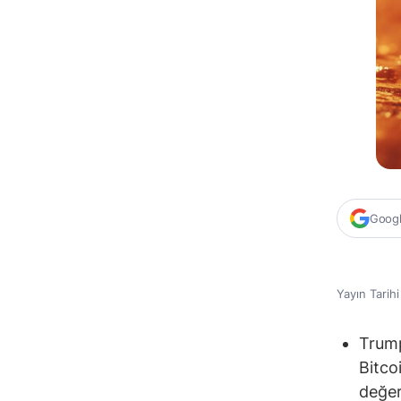
Google
Yayın Tarih
Trump
Bitco
değer