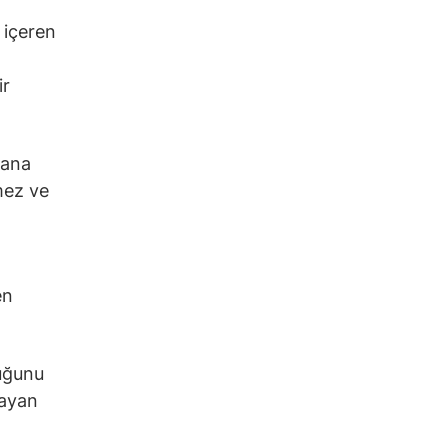
 içeren
ir
dana
mez ve
en
duğunu
layan