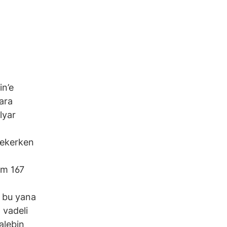
in’e
lara
lyar
çekerken
am 167
n bu yana
 vadeli
alebin