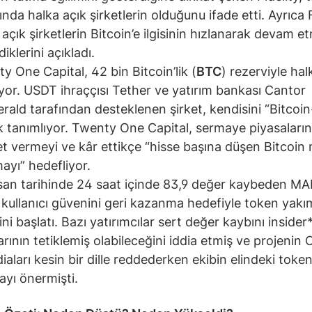
ında halka açık şirketlerin olduğunu ifade etti. Ayrıca F
 açık şirketlerin Bitcoin’e ilgisinin hızlanarak devam e
iklerini açıkladı.
y One Capital, 42 bin Bitcoin’lik (
BTC
) rezerviyle hal
ıyor. USDT ihraççısı Tether ve yatırım bankası Cantor
erald tarafından desteklenen şirket, kendisini “Bitcoin
k tanımlıyor. Twenty One Capital, sermaye piyasaları
t vermeyi ve kâr ettikçe “hisse başına düşen Bitcoin 
mayı” hedefliyor.
san tarihinde 24 saat içinde 83,9 değer kaybeden 
 kullanıcı güvenini geri kazanma hedefiyle token yakı
ini başlatı. Bazı yatırımcılar sert değer kaybını insider
larının tetiklemiş olabileceğini iddia etmiş ve projenin
iaları kesin bir dille reddederken ekibin elindeki token’
yı önermişti.