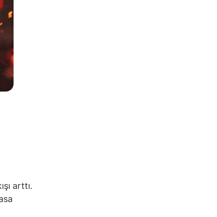
ı arttı.
yasa