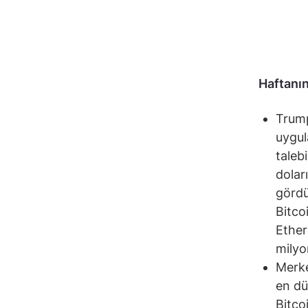
Haftanın
Trump
uygul
taleb
dolar
gördü
Bitco
Ether
milyon
Merke
en dü
Bitco