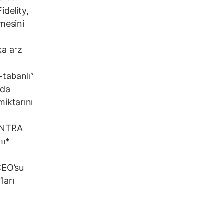
idelity,
tmesini
ka arz
-tabanlı”
nda
miktarını
MANTRA
mı*
*
 CEO’su
ları