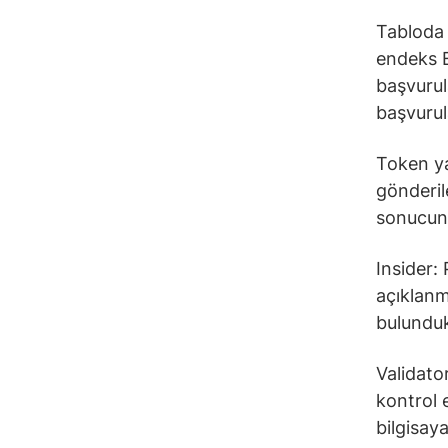
Tabloda 
endeks E
başvurul
başvurul
Token ya
gönderil
sonucunda
Insider: 
açıklanm
bulundu
Validato
kontrol 
bilgisaya