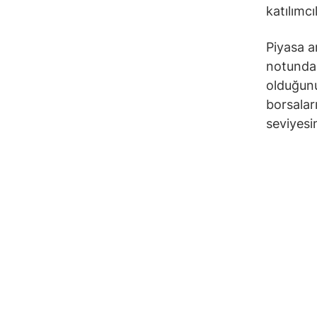
katılımcı
Piyasa a
notunda
olduğunu
borsalar
seviyesin