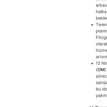
arkas
halka
bekled
Twent
planl
Fitzg
olara
hizme
artır
13 Ni
(
OM
)
sürec
satış
bu idd
yakma