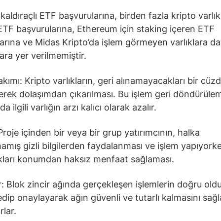
kaldıraçlı ETF başvurularına, birden fazla kripto varlık
TF başvurularına, Ethereum için staking içeren ETF
arına ve Midas Kripto’da işlem görmeyen varlıklara da
ara yer verilmemiştir.
kımı: Kripto varlıkların, geri alınamayacakları bir cüz
erek dolaşımdan çıkarılması. Bu işlem geri döndürüle
 ilgili varlığın arzı kalıcı olarak azalır.
Proje içinden bir veya bir grup yatırımcının, halka
amış gizli bilgilerden faydalanması ve işlem yapıyork
kları konumdan haksız menfaat sağlaması.
r: Blok zincir ağında gerçekleşen işlemlerin doğru ol
edip onaylayarak ağın güvenli ve tutarlı kalmasını sağ
rlar.