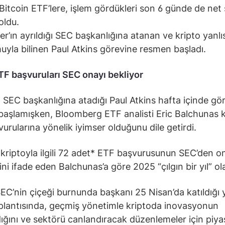
Bitcoin ETF’lere, işlem gördükleri son 6 günde de ne
 oldu.
er’ın ayrıldığı SEC başkanlığına atanan ve kripto yanlıs
uyla bilinen Paul Atkins görevine resmen başladı.
TF başvuruları SEC onayı bekliyor
 SEC başkanlığına atadığı Paul Atkins hafta içinde gö
aşlamışken, Bloomberg ETF analisti Eric Balchunas k
urularına yönelik iyimser olduğunu dile getirdi.
kriptoyla ilgili 72 adet* ETF başvurusunun SEC’den o
ni ifade eden Balchunas’a göre 2025 “çılgın bir yıl” olab
SEC’nin çiçeği burnunda başkanı 25 Nisan’da katıldığı 
lantısında, geçmiş yönetimle kriptoda inovasyonun
ığını ve sektörü canlandıracak düzenlemeler için piya