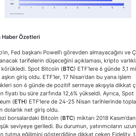
 Haber Özetleri
’ın, Fed başkanı Powell’ı görevden almayacağını ve Ç
anacak tarifelerin düşeceğini açıklaması, kripto varlık
i körükledi. Spot Bitcoin (
BTC
) ETF’lere 6 günde 3,1 mi
ı aşkın giriş oldu. ETF’ler, 17 Nisan’dan bu yana işlem
kleri son 6 günde de pozitif sermaye akışıyla dikkat 
in fiyatı bu süre zarfında 12,6% yükseldi. Ayrıca, Spot
eum (
ETH
) ETF’lere de 24-25 Nisan tarihlerinde topl
 dolarlık net giriş oldu.
zi borsalardaki Bitcoin (
BTC
) miktarı 2018 Kasım’da
şük seviyeye geriledi. Bu durumun, yatırımcıların uzun
in tutma eğilimini gösterdiğine dikkat çeken Fidelity, t