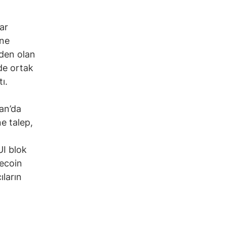
ar
öne
rden olan
de ortak
ı.
san’da
ne talep,
UI blok
lecoin
ıların