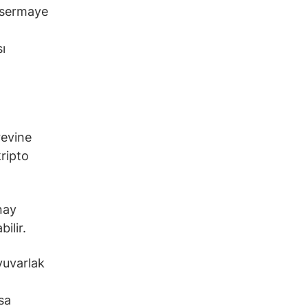
t sermaye
ı
revine
ripto
nay
ilir.
yuvarlak
sa