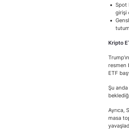
Spot 
girişi
Gensl
tutum
Kripto E
Trump’ın
resmen b
ETF başv
Şu anda 
beklediği
Ayrıca, 
masa top
yavaşlad