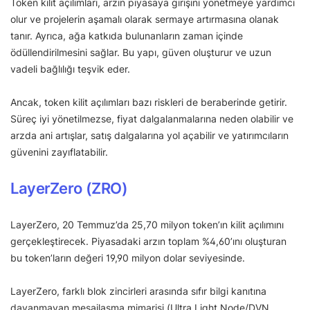
Token kilit açılımları, arzın piyasaya girişini yönetmeye yardımcı
olur ve projelerin aşamalı olarak sermaye artırmasına olanak
tanır. Ayrıca, ağa katkıda bulunanların zaman içinde
ödüllendirilmesini sağlar. Bu yapı, güven oluşturur ve uzun
vadeli bağlılığı teşvik eder.
Ancak, token kilit açılımları bazı riskleri de beraberinde getirir.
Süreç iyi yönetilmezse, fiyat dalgalanmalarına neden olabilir ve
arzda ani artışlar, satış dalgalarına yol açabilir ve yatırımcıların
güvenini zayıflatabilir.
LayerZero (ZRO)
LayerZero, 20 Temmuz’da 25,70 milyon token’ın kilit açılımını
gerçekleştirecek. Piyasadaki arzın toplam %4,60’ını oluşturan
bu token’ların değeri 19,90 milyon dolar seviyesinde.
LayerZero, farklı blok zincirleri arasında sıfır bilgi kanıtına
dayanmayan mesajlaşma mimarisi (Ultra Light Node/DVN