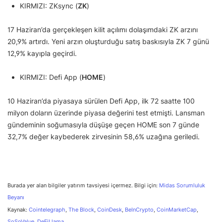
KIRMIZI: ZKsync (
ZK
)
17 Haziran’da gerçekleşen kilit açılımı dolaşımdaki ZK arzını
20,9% artırdı. Yeni arzın oluşturduğu satış baskısıyla ZK 7 günü
12,9% kayıpla geçirdi.
KIRMIZI: Defi App (
HOME
)
10 Haziran’da piyasaya sürülen Defi App, ilk 72 saatte 100
milyon doların üzerinde piyasa değerini test etmişti. Lansman
gündeminin soğumasıyla düşüşe geçen HOME son 7 günde
32,7% değer kaybederek zirvesinin 58,6% uzağına geriledi.
Burada yer alan bilgiler yatırım tavsiyesi içermez. Bilgi için:
Midas Sorumluluk
Beyanı
Kaynak:
Cointelegraph
,
The Block
,
CoinDesk
,
BeInCrypto
,
CoinMarketCap
,
SoSoValue
,
DeFiLlama