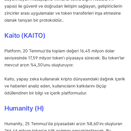
yapısı) ile güvenli ve doğrudan iletişim sağlayan, geliştiricilerin
zincirler arası uygulamalar ve token transferleri inşa etmesine
olanak tanıyan bir protokoldür..
Kaito (KAITO)
Platform, 20 Temmuz’da toplam değeri 16,45 milyon dolar
seviyesinde 17,59 milyon token’ı piyasaya sürecek. Bu token’lar
mevcut arzın %4,30’unu oluşturuyor.
Kaito, yapay zeka kullanarak kripto dünyasındaki dağınık içerik
ve haberleri analiz eden, kullanıcıların katkılarını ölçüp
ödüllendiren bir bilgi ve içerik platformudur.
Humanity (H)
Humanity, 25 Temmuz’da piyasadaki arzın %8,60’ını oluşturan
266,46 milyon token’ın kilit açılımını gerçekleştirecek. Bu