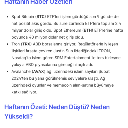
Haftanın Haber Özetleri
Spot Bitcoin (
BTC
) ETF’leri işlem gördüğü son 9 günde de
net pozitif akış gördü. Bu süre zarfında ETF’lere toplam 2,4
milyar dolar giriş oldu. Spot Ethereum (
ETH
) ETF’lerine hafta
boyunca 40 milyon dolar net giriş oldu.
Tron (
TRX
) ABD borsalarına giriyor. Regülatörlerle iyileşen
ilişkileri fırsata çeviren Justin Sun liderliğindeki TRON,
Nasdaq’ta işlem gören SRM Entertainment ile ters birleşme
yoluyla ABD piyasalarına gireceğini açıkladı.
Avalanche (
AVAX
) ağı üzerindeki işlem sayıları Şubat
2024’ten bu yana görülmemiş seviyelere ulaştı. Ağ
üzerindeki oyunlar ve memecoin alım-satımı büyümeye
katkı sağlıyor.
Haftanın Özeti: Neden Düştü? Neden
Yükseldi?