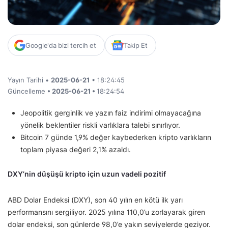
Google'da bizi tercih et
Takip Et
Yayın Tarihi •
2025-06-21
• 18:24:45
Güncelleme
• 2025-06-21 •
18:24:54
Jeopolitik gerginlik ve yazın faiz indirimi olmayacağına
yönelik beklentiler riskli varlıklara talebi sınırlıyor.
Bitcoin 7 günde 1,9% değer kaybederken kripto varlıkların
toplam piyasa değeri 2,1% azaldı.
DXY’nin düşüşü kripto için uzun vadeli pozitif
ABD Dolar Endeksi (DXY), son 40 yılın en kötü ilk yarı
performansını sergiliyor. 2025 yılına 110,0’u zorlayarak giren
dolar endeksi, son günlerde 98,0’e yakın seviyelerde geziyor.