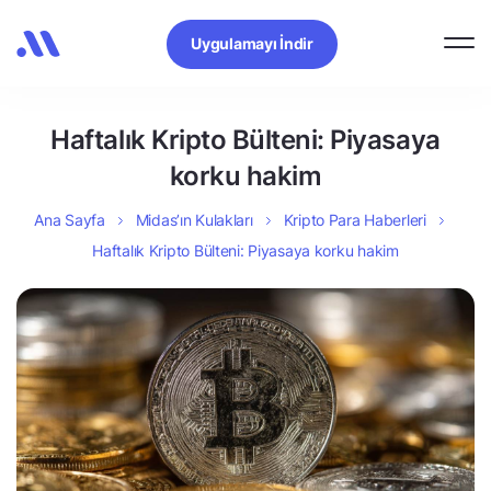
Uygulamayı İndir
Haftalık Kripto Bülteni: Piyasaya
korku hakim
Ana Sayfa
Midas’ın Kulakları
Kripto Para Haberleri
Haftalık Kripto Bülteni: Piyasaya korku hakim