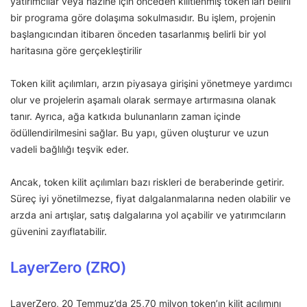
yatırımcılar veya hazine için önceden kilitlenmiş token’ları belirli
bir programa göre dolaşıma sokulmasıdır. Bu işlem, projenin
başlangıcından itibaren önceden tasarlanmış belirli bir yol
haritasına göre gerçekleştirilir
Token kilit açılımları, arzın piyasaya girişini yönetmeye yardımcı
olur ve projelerin aşamalı olarak sermaye artırmasına olanak
tanır. Ayrıca, ağa katkıda bulunanların zaman içinde
ödüllendirilmesini sağlar. Bu yapı, güven oluşturur ve uzun
vadeli bağlılığı teşvik eder.
Ancak, token kilit açılımları bazı riskleri de beraberinde getirir.
Süreç iyi yönetilmezse, fiyat dalgalanmalarına neden olabilir ve
arzda ani artışlar, satış dalgalarına yol açabilir ve yatırımcıların
güvenini zayıflatabilir.
LayerZero (ZRO)
LayerZero, 20 Temmuz’da 25,70 milyon token’ın kilit açılımını