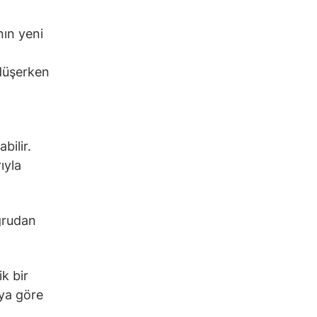
nın yeni
 düşerken
bilir.
ıyla
oğrudan
k bir
’ya göre