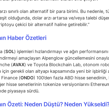
arzı sınırlı olan alternatif bir para birimi. Bu nedenle, 
 eşit olduğunda, dolar arzı artarsa ve/veya talebi düşe
ptoyu çekici bir alternatif haline getirebilir.”
ın Haber Özetleri
a (
SOL
) işlemleri hızlandırmayı ve ağın performansını
ndirmeyi amaçlayan Alpenglow güncellemesini onayla
nche (
AVAX
) ve Toyota Blockchain Lab, otonom rob
rı için gerekli olan altyapı kapsamında yeni bir işbirliği 
Finance (
ONDO
) 100’den fazla ABD hisse senedinin, 
ğer hisse senetlerinin tokenize versiyonlarını Ethereu
nde piyasaya sürdü.
nın Özeti: Neden Düştü? Neden Yükseldi