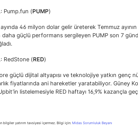
: Pump.fun (
PUMP
)
ayında 46 milyon dolar gelir üreterek Temmuz ayının
n daha güçlü performans sergileyen PUMP son 7 gün
ğladı.
: RedStone (
RED
)
re güçlü dijital altyapısı ve teknolojiye yatkın genç n
arlık fiyatlarında ani hareketler yaratabiliyor. Güney K
Upbit’in listelemesiyle RED haftayı 16,9% kazançla geçi
n bilgiler yatırım tavsiyesi içermez. Bilgi için:
Midas Sorumluluk Beyanı