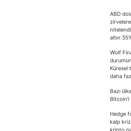
ABD dola
zirvelere
nitelend
altın 35%
Wolf Fin
durumund
Küresel 
daha faz
Bazı ülk
Bitcoin’i
Hedge fo
kalp kri
kripto pa