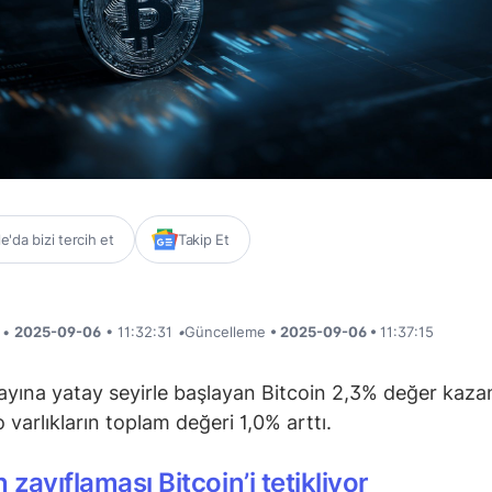
'da bizi tercih et
Takip Et
i •
2025-09-06
• 11:32:31
•
Güncelleme
• 2025-09-06 •
11:37:15
 ayına yatay seyirle başlayan Bitcoin 2,3% değer kaza
o varlıkların toplam değeri 1,0% arttı.
 zayıflaması Bitcoin’i tetikliyor