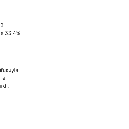
 2
de 33,4%
üfusuyla
ore
rdi.