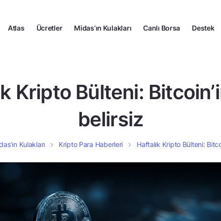
Atlas
Ücretler
Midas’ın Kulakları
Canlı Borsa
Destek
ık Kripto Bülteni: Bitcoin’
belirsiz
das’ın Kulakları
Kripto Para Haberleri
Haftalık Kripto Bülteni: Bitc