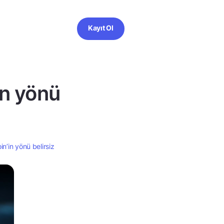
Kayıt Ol
in yönü
oin’in yönü belirsiz