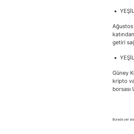
YEŞİL
Ağustos 
katında
getiri sa
YEŞİL
Güney Ko
kripto v
borsası 
Burada yer ala