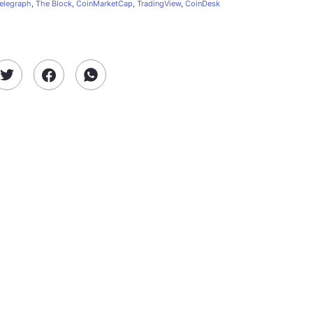
elegraph
,
The Block
,
CoinMarketCap
,
TradingView
,
CoinDesk