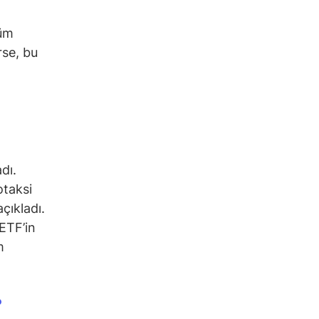
tüm
rse, bu
dı.
otaksi
açıkladı.
ETF’in
m
?