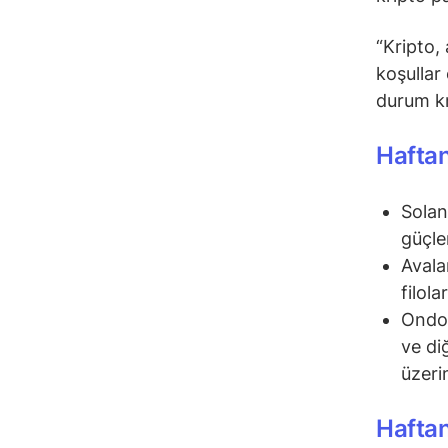
“Kripto, 
koşullar
durum kri
Haftan
Solan
güçle
Avala
filola
Ondo 
ve di
üzeri
Hafta