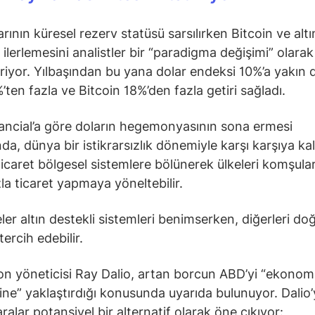
rının küresel rezerv statüsü sarsılırken Bitcoin ve altı
 ilerlemesini analistler bir “paradigma değişimi” olarak
iriyor. Yılbaşından bu yana dolar endeksi 10%’a yakın
’ten fazla ve Bitcoin 18%’den fazla getiri sağladı.
ancial’a göre doların hegemonyasının sona ermesi
a, dünya bir istikrarsızlık dönemiyle karşı karşıya kala
ticaret bölgesel sistemlere bölünerek ülkeleri komşular
la ticaret yapmaya yöneltebilir.
eler altın destekli sistemleri benimserken, diğerleri d
 tercih edebilir.
n yöneticisi Ray Dalio, artan borcun ABD’yi “ekonomi
zine” yaklaştırdığı konusunda uyarıda bulunuyor. Dalio
ralar potansiyel bir alternatif olarak öne çıkıyor: