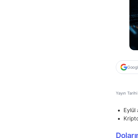
Google
Yayın Tarih
Eylül
Kript
Doların