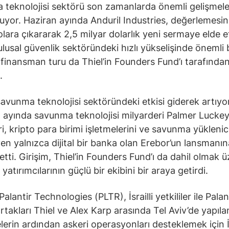
teknolojisi sektörü son zamanlarda önemli gelişmel
uyor. Haziran ayında Anduril Industries, değerlemesin
olara çıkararak 2,5 milyar dolarlık yeni sermaye elde et
 ulusal güvenlik sektöründeki hızlı yükselişinde önemli 
 finansman turu da Thiel’in Founders Fund’ı tarafında
.
 savunma teknolojisi sektöründeki etkisi giderek artıyor
yında savunma teknolojisi milyarderi Palmer Luckey
ri, kripto para birimi işletmelerini ve savunma yüklenici
en yalnızca dijital bir banka olan Erebor’un lansmanın
etti. Girişim, Thiel’in Founders Fund’ı da dahil olmak 
 yatırımcılarının güçlü bir ekibini bir araya getirdi.
alantir Technologies (PLTR), İsrailli yetkililer ile Palant
rtakları Thiel ve Alex Karp arasında Tel Aviv’de yapıla
erin ardından askeri operasyonları desteklemek için İ