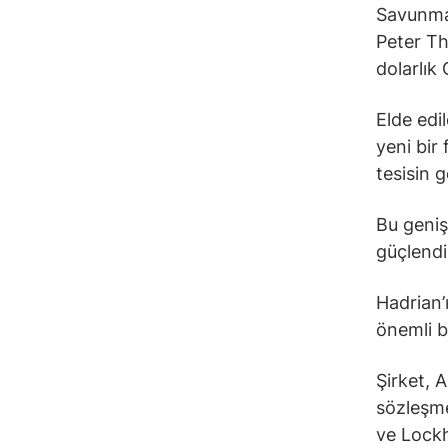
Savunma 
Peter Th
dolarlık
Elde edi
yeni bir
tesisin g
Bu geniş
güçlendi
Hadrian’
önemli b
Şirket, 
sözleşm
ve Lockh