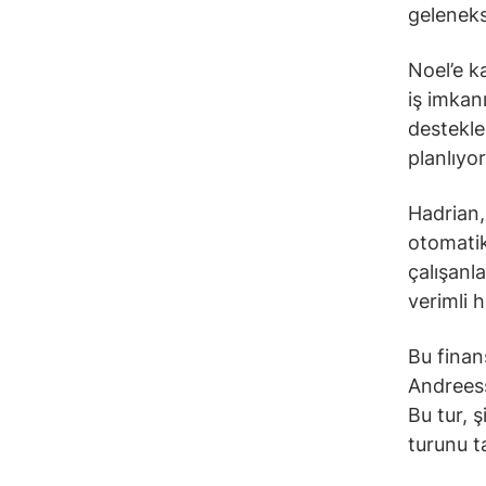
geleneks
Noel’e k
iş imkan
destekle
planlıyor
Hadrian, 
otomatik
çalışanl
verimli h
Bu finan
Andreess
Bu tur, 
turunu t