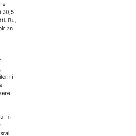
ere
i 30,5
ti. Bu,
bir an
n
.
,
lerini
a
üzere
ir’in
n
srail