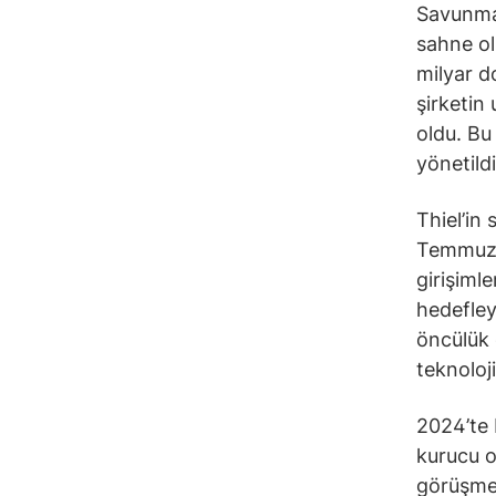
Savunma 
sahne ol
milyar d
şirketin
oldu. Bu
yönetildi
Thiel’in
Temmuz a
girişimle
hedefley
öncülük 
teknoloji
2024’te P
kurucu o
görüşmel