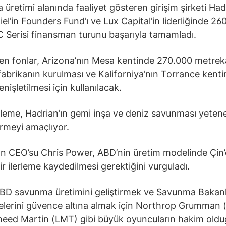
üretimi alanında faaliyet gösteren girişim şirketi Had
iel’in Founders Fund’ı ve Lux Capital’in liderliğinde 26
 C Serisi finansman turunu başarıyla tamamladı.
len fonlar, Arizona’nın Mesa kentinde 270.000 metrek
 fabrikanın kurulması ve Kaliforniya’nın Torrance kenti
enişletilmesi için kullanılacak.
leme, Hadrian’ın gemi inşa ve deniz savunması yetene
rmeyi amaçlıyor.
ın CEO’su Chris Power, ABD’nin üretim modelinde Çin’
ir ilerleme kaydedilmesi gerektiğini vurguladı.
ABD savunma üretimini geliştirmek ve Savunma Bakanl
elerini güvence altına almak için Northrop Grumman
eed Martin (LMT) gibi büyük oyuncuların hakim old