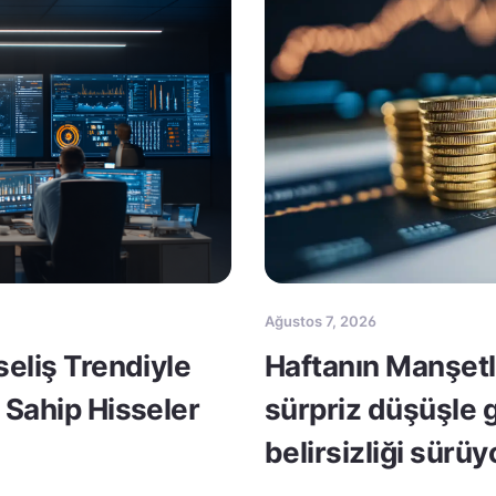
Ağustos 7, 2026
seliş Trendiyle
Haftanın Manşetle
 Sahip Hisseler
sürpriz düşüşle 
belirsizliği sürüy