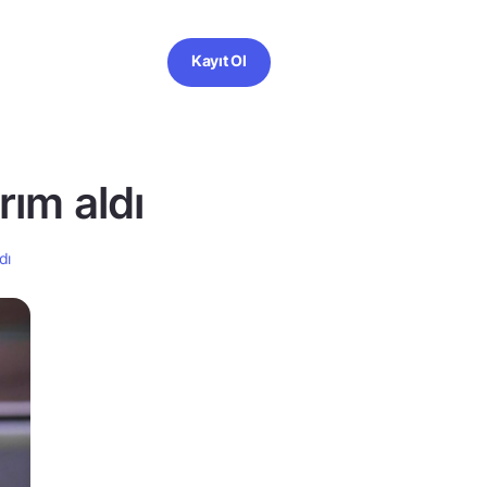
Kayıt Ol
rım aldı
dı