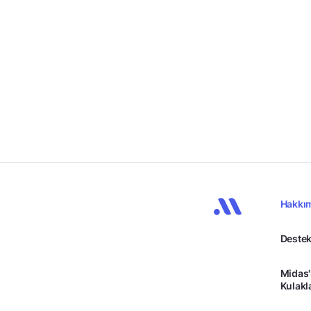
Hakkı
Destek
Midas'
Kulakl