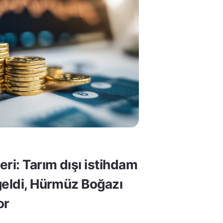
ri: Tarım dışı istihdam
geldi, Hürmüz Boğazı
or