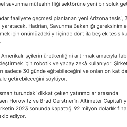
el savunma müteahhitliği sektörüne yeni bir soluk geti
adar faaliyete geçmesi planlanan yeni Arizona tesisi, 
ı yaratacak. Hadrian, Savunma Bakanlığı gereksinimler
mek için önümüzdeki yıl içinde dört ila beş ek tesis k
.
Amerikalı işçilerin üretkenliğini artırmak amacıyla fabr
leştirmek için robotik ve yapay zekâ kullanıyor. Şirket
arı sadece 30 günde eğitebileceğini ve onları on kat d
ale getirebileceğini söylüyor.
sman turundaki dikkat çeken yatırımcılar arasında
en Horowitz ve Brad Gerstner’in Altimeter Capital’i ye
şirketin 2023 sonunda kapattığı 92 milyon dolarlık fi
akip ediyor.