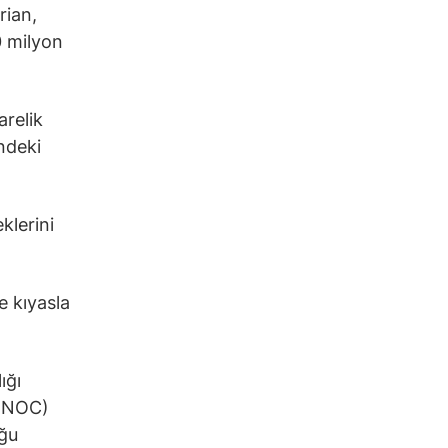
rian,
0 milyon
arelik
ndeki
klerini
e kıyasla
ığı
 (NOC)
uğu