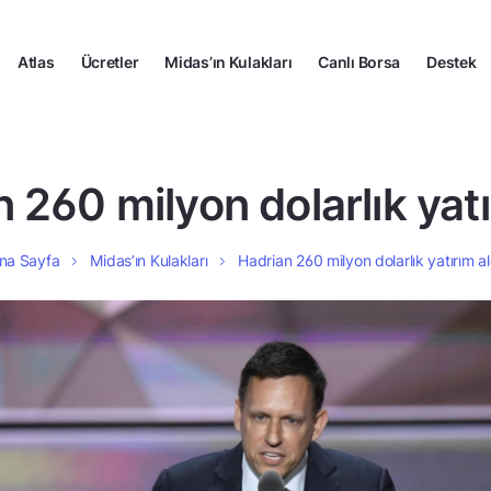
Atlas
Ücretler
Midas’ın Kulakları
Canlı Borsa
Destek
 260 milyon dolarlık yatı
na Sayfa
Midas’ın Kulakları
Hadrian 260 milyon dolarlık yatırım al