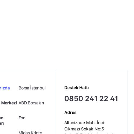
Destek Hattı
mızda
Borsa İstanbul
0850 241 22 41
 Merkezi
ABD Borsaları
Adres
ın
Fon
Altunizade Mah. İnci
arı
Çıkmazı Sokak No:3
Midas Kripto