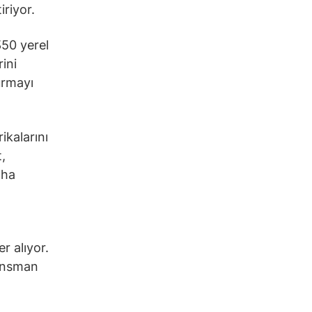
riyor.
350 yerel
ini
urmayı
ikalarını
,
aha
r alıyor.
nansman