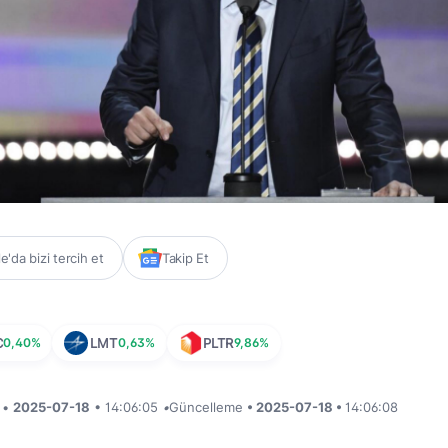
'da bizi tercih et
Takip Et
C
0,40%
LMT
0,63%
PLTR
9,86%
i •
2025-07-18
• 14:06:05
•
Güncelleme
• 2025-07-18 •
14:06:08